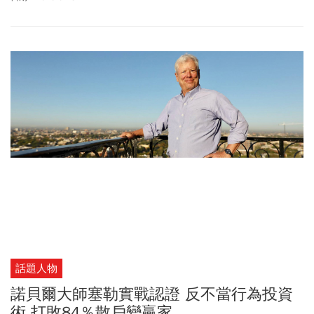
話題人物
諾貝爾大師塞勒實戰認證 反不當行為投資
術 打敗84％散戶變贏家