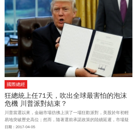
國際總經
狂總統上任71天，吹出全球最害怕的泡沫
危機 川普派對結束？
川普當選以來，金融市場彷彿上演了一場狂歡派對，美股於年初輕
易地突破歷史高位；然而，隨著選前承諾政策的陸續延遲，市場疑
慮漸興，甚至有分析師已喊出了「川普交易2.0」，暗示這場由動物
日期：2017-04-05
本能喚起的「川普派對」，或將走入尾聲。