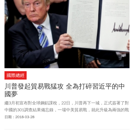
國際總經
川普發起貿易戰猛攻 全為打碎習近平的中
國夢
繼3月初宣布對全球鋼鋁課稅，22日，川普再下一城，正式簽署了對
中國的301調查結果備忘錄，一場中美貿易戰，就此升級為兩強的戰
略對抗，預示了中美貿易正式進入肉搏階段……。
日期：2018-03-28