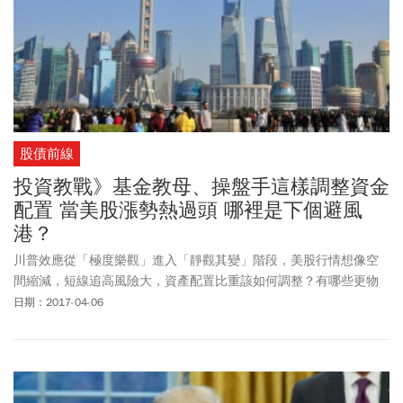
股債前線
投資教戰》基金教母、操盤手這樣調整資金
配置 當美股漲勢熱過頭 哪裡是下個避風
港？
川普效應從「極度樂觀」進入「靜觀其變」階段，美股行情想像空
間縮減，短線追高風險大，資產配置比重該如何調整？有哪些更物
美價廉的標的值得布局？
日期：2017-04-06