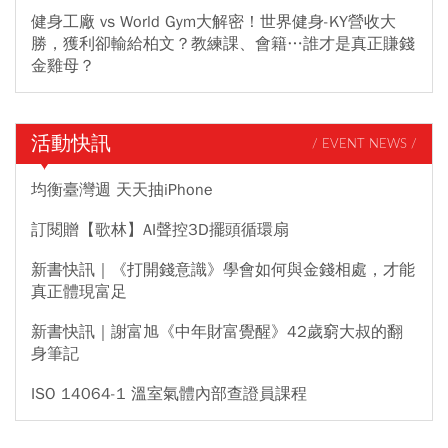
健身工廠 vs World Gym大解密！世界健身-KY營收大
勝，獲利卻輸給柏文？教練課、會籍…誰才是真正賺錢
金雞母？
活動快訊
/ EVENT NEWS /
均衡臺灣週 天天抽iPhone
訂閱贈【歌林】AI聲控3D擺頭循環扇
新書快訊｜《打開錢意識》學會如何與金錢相處，才能
真正體現富足
新書快訊｜謝富旭《中年財富覺醒》42歲窮大叔的翻
身筆記
ISO 14064-1 溫室氣體內部查證員課程