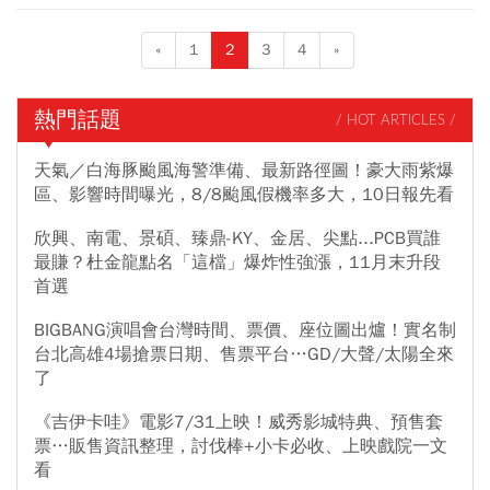
«
1
2
3
4
»
熱門話題
/ HOT ARTICLES /
天氣／白海豚颱風海警準備、最新路徑圖！豪大雨紫爆
區、影響時間曝光，8/8颱風假機率多大，10日報先看
欣興、南電、景碩、臻鼎-KY、金居、尖點...PCB買誰
最賺？杜金龍點名「這檔」爆炸性強漲，11月末升段
首選
BIGBANG演唱會台灣時間、票價、座位圖出爐！實名制
台北高雄4場搶票日期、售票平台…GD/大聲/太陽全來
了
《吉伊卡哇》電影7/31上映！威秀影城特典、預售套
票…販售資訊整理，討伐棒+小卡必收、上映戲院一文
看