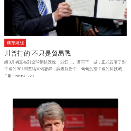
國際總經
川普打的 不只是貿易戰
繼3月初宣布對全球鋼鋁課稅，22日，川普再下一城，正式簽署了對
中國的301調查結果備忘錄，調查報告中，句句劍指中國的科技威
脅，一場中美貿易戰，就此升級為兩強的戰略對抗，也預示了中美
日期：2018-03-29
貿易正式進入肉搏階段……