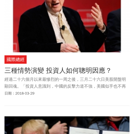
國際總經
三種情勢演變 投資人如何聰明因應？
經過二十六個月以來最慘烈的一周之後，三月二十六日美股開盤明
顯回魂。「投資人意識到，中國的反擊力道不強，美國似乎也不再
急著與全球為敵。」投資機構解讀，市場對於中美貿易大戰的恐懼
日期：2018-03-29
感已經快速降低，加上消息傳出，中美雙方已經開始談判，於是，
基本面取代恐慌感，重新拿回股市主導權。