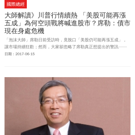
國際總經
大師解讀》川普行情續熱 「美股可能再漲
五成」為何空頭戰將喊進股市？席勒：債市
現在身處危機
「泡沫大師」席勒日前受訪時，竟脫口「美股仍可能再漲五成」，
讓市場持續狂歡；然而，大家卻忽略了席勒真正想提出的警訊——
「債券價格偏高，且聯準會正準備開始緊縮……。」
日期：2017-06-15