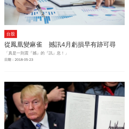
台股
從鳳凰變麻雀 撼訊4月虧損早有跡可尋
「真是一則震『撼』的『訊』息！」
日期：2018-05-23