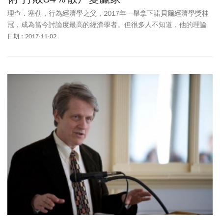
理查．塞勒，行為經濟學之父，2017年一舉拿下諾貝爾經濟學獎桂
冠，成為當今討論度最高的經濟學者。但很多人不知道，他的理論
不僅挑戰人性，更能幫助投資人打敗市場，箇中奧妙，讓本刊為您
日期：2017-11-02
一一拆解⋯⋯