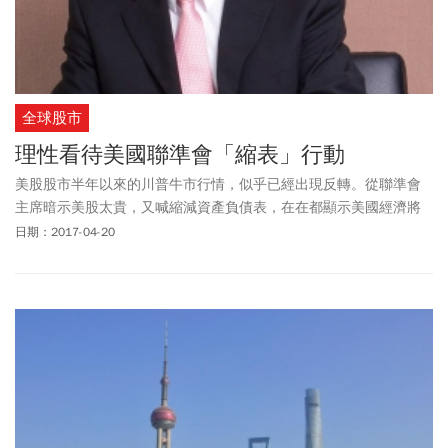
全球股市
理性看待美國聯準會「縮表」行動
美股股市半年以來的川普牛市行情，似乎已經出現反轉。從聯準會
主席暗示美股太貴，又喊縮減資產負債表，在在都顯示美國經濟將
面臨嚴峻考驗。
日期：2017-04-20