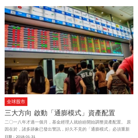
全球股市
三大方向 啟動「通膨模式」資產配置
二○一八年才過一個月，基金經理人就紛紛開始調整資產配置。 原
因在於，諸多跡象已發出警訊，好久不見的「通膨模式」必須重新
啟動了。
日期：2018-01-31