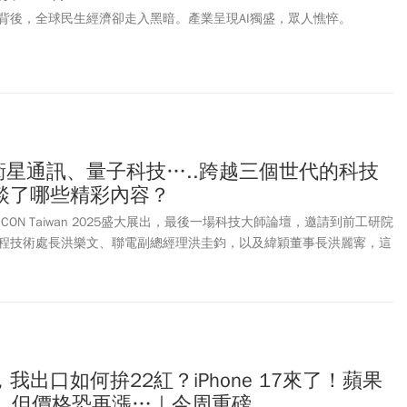
背後，全球民生經濟卻走入黑暗。產業呈現AI獨盛，眾人憔悴。
衛星通訊、量子科技…..跨越三個世代的科技
談了哪些精彩內容？
CON Taiwan 2025盛大展出，最後一場科技大師論壇，邀請到前工研院
程技術處長洪樂文、聯電副總經理洪圭鈞，以及緯穎董事長洪麗寗，這
，談到許多科技的新趨勢及未來人才要如何應對等話題，內容相當具有
享。
我出口如何拚22紅？iPhone 17來了！蘋果
r，但價格恐再漲…｜今周重磅