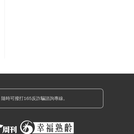
隨時可撥打165反詐騙諮詢專線。