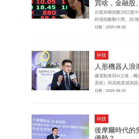
買啥，金融股
台股加權指數29日盤中
終場指數翻小黑、跌3點
下月K連四紅。法人認
日期：2025-08-30
紮實、獲利表現亮眼的
局明燈。
科技
人形機器人浪
繼電動車與AI之後，
系統）與高精度感測器
黃金賽道。在這股趨勢
日期：2025-08-20
前線，迎向下一個產業
科技
後摩爾時代的
優勢？