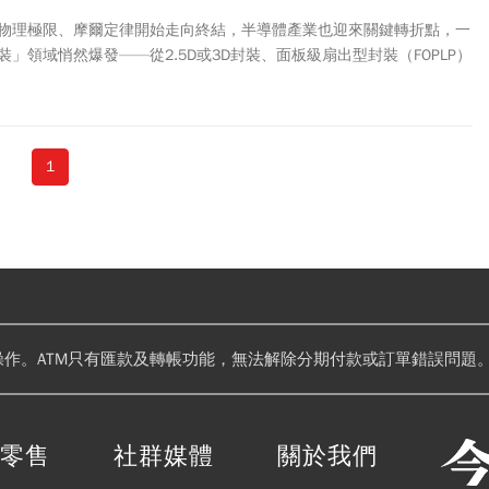
物理極限、摩爾定律開始走向終結，半導體產業也迎來關鍵轉折點，一
」領域悄然爆發——從2.5D或3D封裝、面板級扇出型封裝（FOPLP）
PO），這些技術意味著，先進封裝已徹底擺脫過往的配角定位，蛻變為
統架構創新的核心驅動力。在這波變革潮流下，台灣能否再度站上全球
代」的產業新篇章？
1
操作。ATM只有匯款及轉帳功能，無法解除分期付款或訂單錯誤問題。
閱零售
社群媒體
關於我們