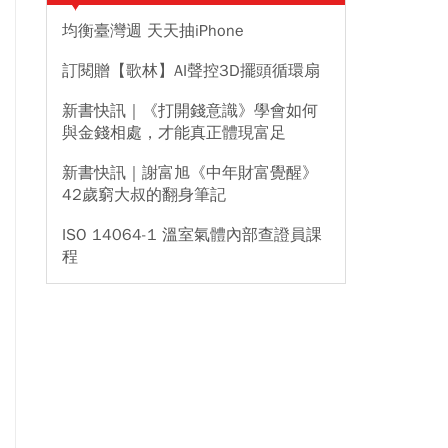
均衡臺灣週 天天抽iPhone
訂閱贈【歌林】AI聲控3D擺頭循環扇
新書快訊｜《打開錢意識》學會如何
與金錢相處，才能真正體現富足
新書快訊｜謝富旭《中年財富覺醒》
42歲窮大叔的翻身筆記
ISO 14064-1 溫室氣體內部查證員課
程