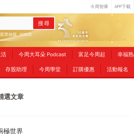
搜尋
股票抽籤
00929
生活
今周大耳朵 Podcast
富足今周起
幸福熟
存股助理
今周學堂
訂購優惠
活動報名
熱門精選文章
兩極世界