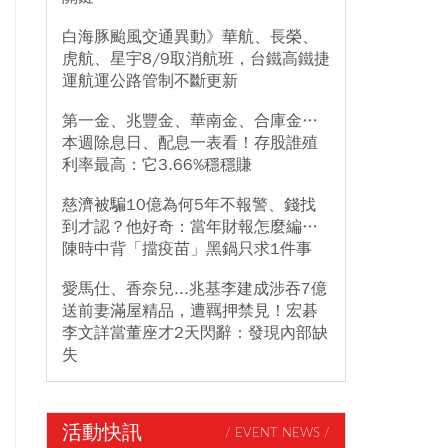
白海豚颱風交通異動》華航、長榮、
虎航、星宇8/9取消航班，台鐵高鐵捷
運航運公路管制不斷更新
第一金、兆豐金、華南金、合庫金…
本週除息日、配息一表看！存股誰殖
利率最高：它3.66%穩穩賺
慈濟被騙10億為何5年不報警、錢找
到才認？他好奇：當年財報怎麼編…
陳時中背「擋疫苗」黑鍋只求1件事
愛馬仕、香奈兒...兆基李建成涉吞7億
送前妻滿屋精品，遭羈押禁見！宏碁
李文詳當董座才2天閃辭：發現內部缺
失
活動快訊
/ EVENT NEWS /