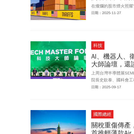
在燦爛的股市煙火照耀
日期：2025-11-27
科技
AI、機器人、
大師論壇，還
上周台灣半導體展SEMI
院長史欽泰、國科會工
場跨越三個世代的對話
日期：2025-09-17
啟發性，在此與大家分
國際總經
關稅重傷傳產，
首推輕薄款Ai