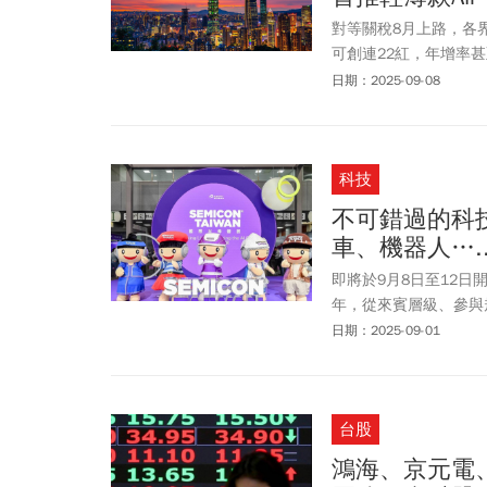
對等關稅8月上路，各
可創連22紅，年增率
潮，依舊可望帶旺我國
日期：2025-09-08
體關稅。1、對等關稅衝擊
了！輕薄款Air能驚豔
科技
不可錯過的科
車、機器人….
即將於9月8日至12日開展
年，從來賓層級、參與
領域最高級主管）及E
日期：2025-09-01
台股
鴻海、京元電