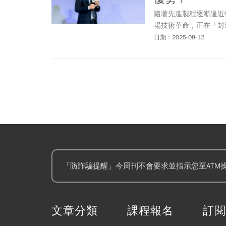
隨著先進製程逐漸逼近
場技術革命，正在「封裝
到矽光子共同封裝（C
日期：2025-08-12
推動晶片效能升級與系
舞台，開起「後摩爾時
「防詐騙提醒」今周刊不會要求並指示您至ATM
文章分類
課程報名
訂