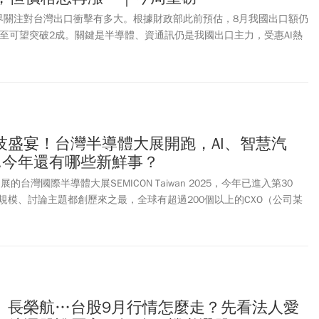
界關注對台灣出口衝擊有多大。根據財政部此前預估，8月我國出口額仍
甚至可望突破2成。關鍵是半導體、資通訊仍是我國出口主力，受惠AI熱
出口。而左右產業榮枯的並非對等關稅，而是美國232調查鎖定的半導
本周曝光！傳產難翻身 AI續旺，領台灣邁向連22紅2、iPhone 17來
全球嗎？3、國際半導體展登場AI引爆商機、17國參展破紀錄
技盛宴！台灣半導體大展開跑，AI、智慧汽
.今年還有哪些新鮮事？
的台灣國際半導體大展SEMICON Taiwan 2025，今年已進入第30
規模、討論主題都創歷來之最，全球有超過200個以上的CXO（公司某
VP（執行副總裁）代表與會，9月的台灣將成為國際媒體注目的焦點。
、長榮航…台股9月行情怎麼走？先看法人愛