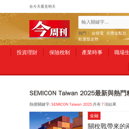
在今天看見明天
熱門：
台積電
兆豐金配息
航運股走勢
投資理財
保險稅制
產業時事
職場
SEMICON Taiwan 2025最新與
熱搜關鍵字:
SEMICON Taiwan 2025
共有
7
項結果
金融
關稅戰帶來的