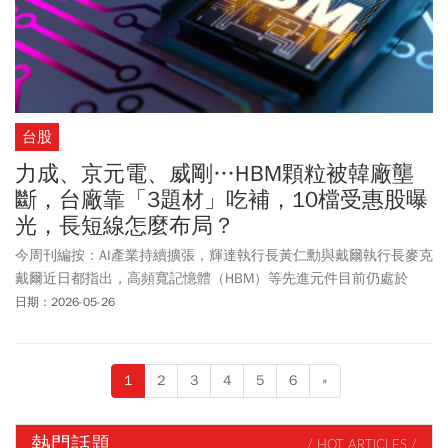
台股
力成、京元電、威剛…HBM顆粒被韓廠壟
斷，台廠靠「3題材」吃補，10檔受惠股曝
光，長短線怎麼布局？
今周刊編按：AI產業持續擴張，輝達執行長黃仁勳與戴爾執行長麥克
戴爾近日都指出，高頻寬記憶體（HBM）等先進元件目前仍處於
「供不應求」狀態。目前HBM顆粒市場主要由美光（Micron）、SK
日期：2026-05-26
海力士（SK Hynix）與三星電子（Samsung）壟斷。雖然台廠並未
直接生產HBM晶片，但仍可透過三大方向受惠AI浪潮。首先是先進
封裝與晶圓代工需求大增，受惠廠商包括台積電（2330）、力成
1
2
3
4
5
6
»
（6239）、京元電子（2449）等。第二，由於HBM產能排擠效應，
也帶動DDR5與企業級SSD等傳統記憶體價格上漲，讓記憶體模組與
控制IC廠同步受惠，包括宜鼎（5289）、群聯（8299）、威剛
熱門話題
/ HOT ARTICLES /