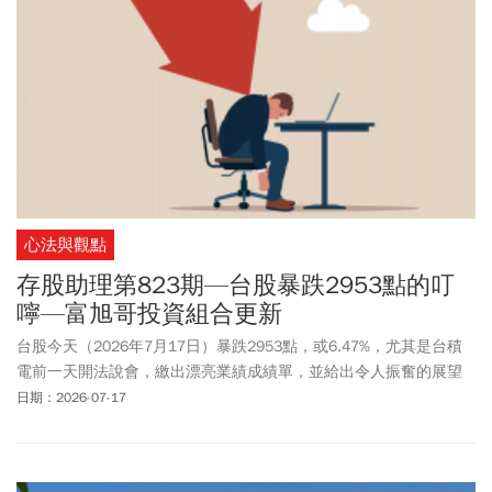
心法與觀點
存股助理第823期—台股暴跌2953點的叮
嚀—富旭哥投資組合更新
台股今天（2026年7月17日）暴跌2953點，或6.47%，尤其是台積
電前一天開法說會，繳出漂亮業績成績單，並給出令人振奮的展望
後，股市竟然暴跌，令人傻眼。儘管會有一些老生常談，這一期還
日期：2026-07-17
是得叮嚀大家，股市暴跌下要抱持的一些態度以及一些注意事項。