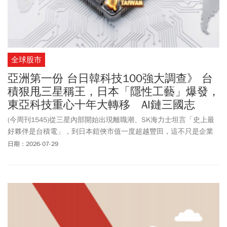
全球股市
亞洲第一份 台日韓科技100強大調查》 台
積狠甩三星稱王，日本「隱性工藝」爆發，
東亞科技重心十年大轉移 AI鏈三國志
(今周刊1545)從三星內部開始出現離職潮、SK海力士坦言「史上最
好夥伴是台積電」，到日本鎧俠市值一度超越豐田，這不只是企業
名次的洗牌，更是資本市場對東亞供應鏈定價權的重新計算。《今
日期：2026-07-29
周刊》最新「台日韓科技百強」調查顯示，AI未曾攤平版圖，反而深
化了三國的獨特性格：台灣如神山帶著群峰，韓國形成雙峰裂變，
日本則將整個山脈推向最上游設備與材料。在這部缺一不可的「分
散式機器」裡，三國既深層互補，亦在每個瓶頸關口展開漫長博
弈。