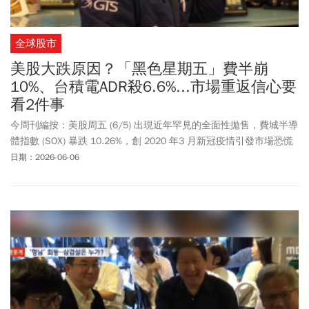
全球股市
美股大跌原因？「黑色星期五」費半崩
10%、台積電ADR殺6.6%...市場重返信心要
看2件事
今周刊編按：美股周五 (6/5) 出現近年罕見的全面性拋售，費城半導
體指數 (SOX) 暴跌 10.26%，創 2020 年3 月新冠疫情引發市場恐慌
以來最大單日跌幅。半導體股最大利空就是漲多，其中，美光砍殺
日期：2026-06-06
13.25％、博通跌7.92%，台積電ADR跌6.69%，收415.17美元；輝
達跌6.20%，收205.10美元。費半指數兩天累計重挫約 12%，半導
體族群市值合計蒸發約 1.3 兆美元，寫下產業史上最大規模市值縮
水紀錄。