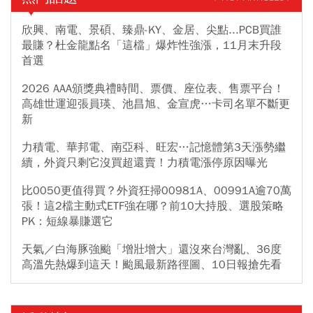
（3260）、十銓（4967）等，因擁有低價庫存優勢，打入工控與資
料中心的台廠因而獲利暴增。第三，HBM採用高精密堆疊技術，製
欣興、南電、景碩、臻鼎-KY、金居、尖點...PCB買誰
程與測試難度高，也讓晶圓檢測與先進封裝設備需求同步暴增。相
最賺？杜金龍點名「這檔」爆炸性強漲，11月末升段
關設備廠如萬潤（6187）、穎崴（6515）、旺矽（6223）也隨著晶
首選
圓廠擴產、設備訂單陸續交機，迎來獲利成長。來看周二（5/26）
2026 AAA頒獎典禮時間、票價、座位表、售票平台！
這三大題材股的股市表現，台積電下跌40元，跌幅1.73%，收在
高雄世運迎張員瑛、池昌旭、金宣虎…卡司名單不斷更
2,270元；力成開盤即漲停鎖死收在342元；京元電子大漲21.5元，
新
漲幅6.78%，收在338.5元。記憶體族群方面，宜鼎小漲5元，漲幅
0.3%，收在1,690元；群聯上漲25元，漲幅1.01%，收在2,505元；
力積電、華邦電、南亞科、旺宏…記憶體第3天漲勢繼
威剛上漲2.5元，漲幅0.61%，收在410元；穎崴大漲55元，漲幅
續，外資只剩它沒買超還賣！力積電漲停原因曝光
0.62%，收在8,905元。至於十銓小跌0.5元，跌幅0.18%，收在271
元；萬潤則下跌55元，跌幅4.55%，收在1155元。
比0050更值得買？外資狂掃00981A、00991A逾70萬
張！這2檔主動式ETF強在哪？前10大持股、選股策略
PK：短線暴賺選它
天氣／白海豚強颱「增壯增大」還沒來台灣亂、36度
高溫先熱爆到這天！颱風最新路徑圖、10日報搶先看