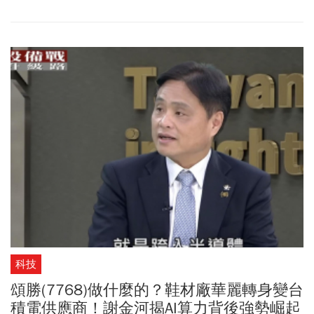
為此演講作結，也為COMPUTEX開場。黃仁勳會中一口氣拋出
NVIDIA及AI產業界的8大重磅宣布，從AI晶片、全新CPU、企業AI代
理工具包，到PC再造、自駕車、人形機器人，全面宣示代理式AI時
代正式到來。黃仁勳更宣示NVIDIA不只是GPU、系統公司，而是真正
成為一家基礎設施公司，並強調NVIDIA將幫助大家創造最大收入、
最大利潤，也能盡快達成目標。
科技
頌勝(7768)做什麼的？鞋材廠華麗轉身變台
積電供應商！謝金河揭AI算力背後強勢崛起