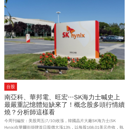
台股
南亞科、華邦電、旺宏…SK海力士喊史上
最嚴重記憶體短缺來了！概念股多頭行情續
燒？分析師這樣看
今周刊編按：美股周五(7/10)收漲，韓國晶片大廠SK海力士(SK
Hynix)在華爾街掛牌首日股價大漲13%，以每股168.01美元作收，執