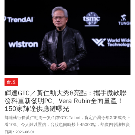
台股
輝達GTC／黃仁勳大秀8亮點：攜手微軟聯
發科重新發明PC、Vera Rubin全面量產！
150家輝達供應鏈曝光
輝達執行長黃仁勳周一(6/1)在GTC Taipei，肯定台灣今年GDP成長上
看10%、令人難以置信，台股也同時炒上45000點，熱度四射讓投資
人驚訝不已。黃仁勳不但讚嘆帶著父母回家真好、「謝謝台灣」，
日期：2026-06-01