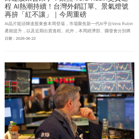
程 AI熱潮持續！台灣外銷訂單、景氣燈號
再拚「紅不讓」｜今周重磅
AI晶片龍頭輝達股東會本周登場，市場聚焦新一代AI平台Vera Rubin
產能提升，以及近期出貨進程。此外，本周經濟部、國發會分別將
發布外銷訂單、景氣燈號數據，受惠AI發展、出口暢旺，預料可望再
日期：2026-06-22
創佳績，挑戰「紅不讓」。1、輝達股東會來了！ 有什麼好戲可看？
2、外銷訂單可望連16紅 5月再衝900億美元？3、景氣燈號挑戰連6
顆紅燈