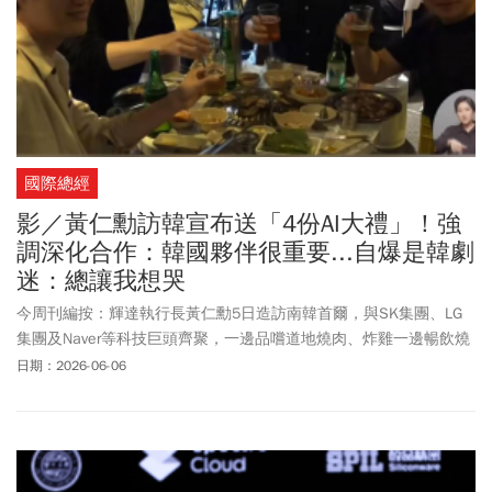
國際總經
影／黃仁勳訪韓宣布送「4份AI大禮」！強
調深化合作：韓國夥伴很重要...自爆是韓劇
迷：總讓我想哭
今周刊編按：輝達執行長黃仁勳5日造訪南韓首爾，與SK集團、LG
集團及Naver等科技巨頭齊聚，一邊品嚐道地燒肉、炸雞一邊暢飲燒
啤。黃仁勳高調宣布將為南韓市場引進Vera Rubin等四項全新業務，
日期：2026-06-06
包含Vera Rubin、Vera、RTX Spark以及Jetson Thor，並計劃在當地
設立大型研發中心，深化與南韓記憶體大廠的AI供應鏈合作。除了談
公事，黃仁勳也分享自己對南韓流行文化的喜愛。他笑稱南韓擁有
全世界最棒的炸雞，期待能藉由這次機會好好享受K-pop音樂的魅
力。同時自曝也會看韓劇，每每總會被細膩的劇情觸動到流眼淚。