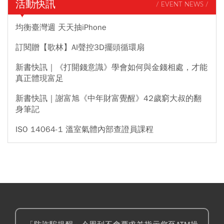
活動快訊
/ EVENT NEWS /
均衡臺灣週 天天抽iPhone
訂閱贈【歌林】AI聲控3D擺頭循環扇
新書快訊｜《打開錢意識》學會如何與金錢相處，才能
真正體現富足
新書快訊｜謝富旭《中年財富覺醒》42歲窮大叔的翻
身筆記
ISO 14064-1 溫室氣體內部查證員課程