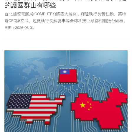
的護國群山有哪些
台北國際電腦展(COMPUTEX)將盛大展開，輝達執行長黃仁勳、英特
爾CEO陳立武、超微執行長蘇姿丰等全球科技巨頭都相繼抵台固樁。
財信傳媒董事長謝金河指出，台灣已經變成全球AI算力供應鏈最重要
日期：2026-06-01
的心臟，有20家公司股價站上1兆台幣，台灣正走在最美好有利的時
代，請大家一定要好好珍惜。從傳統鞋材轉型成為半導體CMP研磨
墊（CMP Pad）供應商，還打入台積電供應鏈，頌勝科技(7768)旗下
的智勝科技總經理楊偉文認為，最重要轉型關鍵是掌握核心技術，
去應用到新的趨勢，很多傳產關鍵沒辦法改變，就是因為本位主
義，應該要尊重專業、了解新客戶。轉型後的毛利率大約相差
40％。許多台灣傳產都希望找到新路，台灣應用材料公司總裁余定
陸也指出，AI崛起改變所有產業的生態結構，必須要換位思考。例如
應用材料就在矽谷花50億美元蓋了3個足球場大的設備與製程創新及
商業化中心（EPIC），將客戶、供應商、科學家集思廣益，思考未
來產業要的東西。