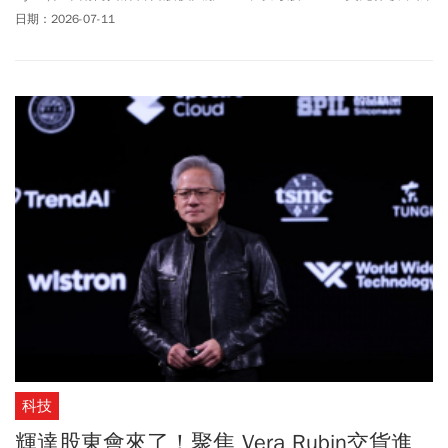
行長郭魯正(Kwak Noh-jung)表示，全球記憶體市場已處於供不應求
日期：2026-07-11
狀態，預估2027年將成為供需最吃緊的一年，情況可能延續至2030
年後，公司將持續投入資本支出，加快擴充產能，希望逐步改善供
應不足的情況。台股記憶體概念股早已先一步開漲，南亞科(2408)周
四(7/9)先亮燈漲停鎖住435.5元、晶豪科(3006)也以漲停價237元作
收，華邦電(2344)盤中也勁揚逾8%，旺宏(2337)、宜鼎(5289)都是上
漲的情況，相關台灣記憶體廠後市營運動能備受期待。分析師表
示，市場看好SK海力士ADR發行，記憶體族群基本面支持力道強
勁，第3季漲價已成定局，且預期到2027至2028年可能都是供不應
求的狀態，但即使利多頻傳，股價也可能出現顯著修正，近期回檔
是不錯的進場機會。
科技
輝達股東會來了！聚焦 Vera Rubin交貨進