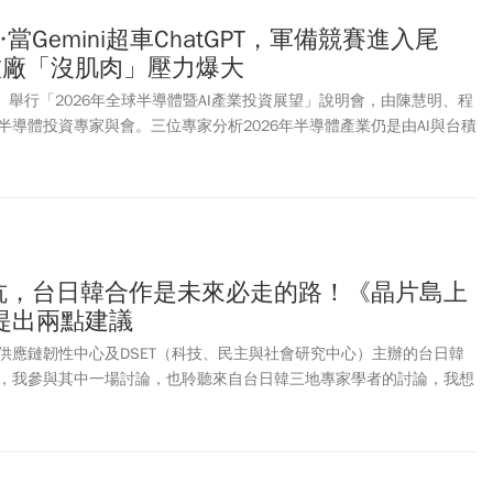
當Gemini超車ChatGPT，軍備競賽進入尾
技廠「沒肌肉」壓力爆大
6）舉行「2026年全球半導體暨AI產業投資展望」說明會，由陳慧明、程
半導體投資專家與會。三位專家分析2026年半導體產業仍是由AI與台積
年，考量到AI外溢效應與美國聯準會（Fed）可望啟動降息週期等因素，
LCC與非AI族群也有受惠空間。
對抗，台日韓合作是未來必走的路！《晶片島上
提出兩點建議
供應鏈韌性中心及DSET（科技、民主與社會研究中心）主辦的台日韓
，我參與其中一場討論，也聆聽來自台日韓三地專家學者的討論，我想
點，以及幾個觀察。