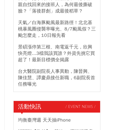
親自找回來的接班人，為何最後撕破
臉？「落後群創」成最後稻草？
天氣／白海豚颱風最新路徑！北北基
桃暴風圈侵襲率曝光、8/7颱風假？三
颱怎麼走，10日報先看
景碩漲停第三根、南電返千元，欣興
快亮燈...3檔我該買誰？外資先挑它買
超了！最新目標價全揭露
台大醫院副院長人事異動，陳晉興、
陳佳慧、譚慶鼎接任新職，6副院長首
任務曝光
活動快訊
/ EVENT NEWS /
均衡臺灣週 天天抽iPhone