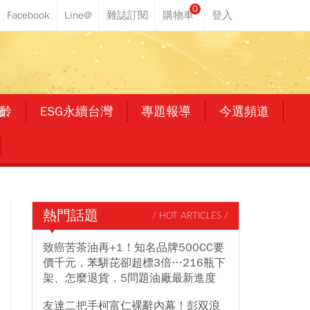
0
齡
ESG永續台灣
專題報導
今選頻道
熱門話題
/ HOT ARTICLES /
致癌苦茶油再+1！知名品牌500CC要
價千元，苯駢芘卻超標3倍…216瓶下
架、怎麼退貨，5問題油廠最新進度
友達二把手柯富仁裸辭內幕！彭双浪