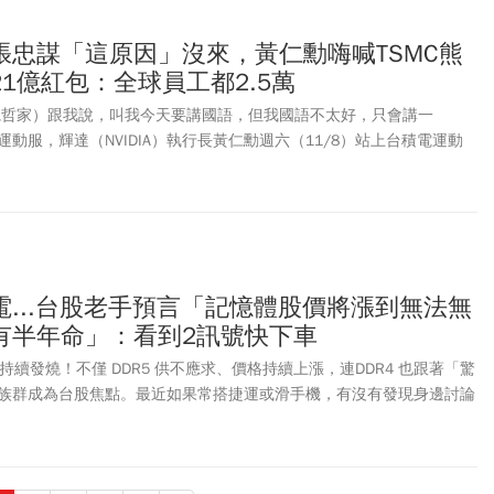
張忠謀「這原因」沒來，黃仁勳嗨喊TSMC熊
1億紅包：全球員工都2.5萬
魏哲家）跟我說，叫我今天要講國語，但我國語不太好，只會講一
動服，輝達（NVIDIA）執行長黃仁勳週六（11/8）站上台積電運動
程國語演說，「台積電是最棒的、熊讚！」
...台股老手預言「記憶體股價將漲到無法無
有半年命」：看到2訊號快下車
場持續發燒！不僅 DDR5 供不應求、價格持續上漲，連DDR4 也跟著「驚
族群成為台股焦點。最近如果常搭捷運或滑手機，有沒有發現身邊討論
多了？從當沖客到年輕上班族，似乎都對這個題材充滿熱情，甚至有人
延續十年！但事實真的如此嗎？