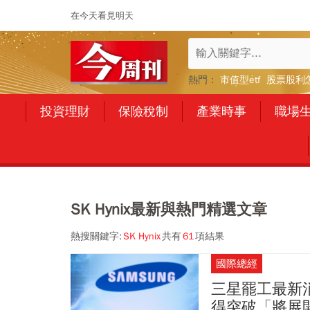
在今天看見明天
熱門：
市值型etf
股票股利
投資理財
保險稅制
產業時事
職場
SK Hynix最新與熱門精選文章
熱搜關鍵字:
SK Hynix
共有
61
項結果
國際總經
三星罷工最新
得突破「將展