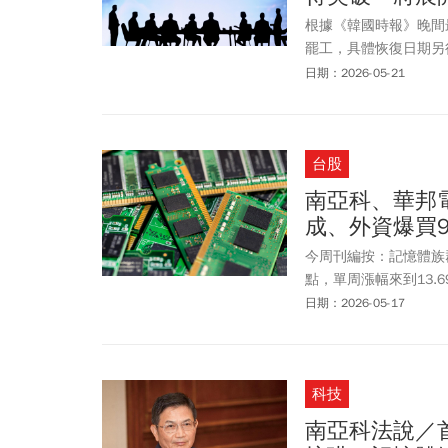
根據《韓國時報》晚間最
罷工，具體恢復日期另
工會成員投票表決。工會
日期：2026-05-21
行。此前約6小時，工
了此次談判。此次會議
排的。這次抗爭行動由
台股
息請看《今周刊》一文
南亞科、華邦
成、外資爆買
今周刊編按：記憶體族群
點，單周漲幅來到13.6
高價後下殺收黑，但單周
日期：2026-05-17
日漲幅過大的注意股，周
eMMC逆勢突圍題材，
DRAM供應相對吃緊態
科技
籌碼面，外資連5買89,
轉賣2,409張。本週
南亞科法說／首
近90過熱區，雖然周