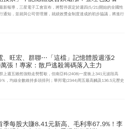
新報導，三星電子工會宣布，將暫停原定於週四(5/21)開始的全國性
行通知，並就與公司管理層，就績效獎金制度達成的初步協議，將進行
表示，投票將於週五(5/22)當地時間下午2點至5月27日上午10點進
會與公司管理層就績效獎金制度恢復了談判，韓國勞動部長金榮訓出席
是在雙方在國家勞動關係委員會（NLRC）的斡旋下未能達成協議後安
三星最大工會主導，三星罷工受惠股、三星罷工原因？三星罷工最新消
整理。
電、旺宏、群聯…「這檔」記憶體股週漲2
9萬張！專家：散戶逃殺籌碼落入主力
上週五雖然強勁走勢暫歇，但南亞科(2408)一度衝上341元波段高
9％，均線全數維持多頭排列；華邦電(2344)周五最高觸及136.5元歷史
漲幅高達21.03％。群聯(8299)受惠企業級SSD缺貨利多，被列為近5
漲9.05％，至於旺宏(2337)擺脫大客戶任天堂財報利空，周間受
單周也上漲6.21％。南亞科將在5/21舉行股東會，先前公司指出看好
勢將延續至2027年，且資本支出預算大幅提升至520億元。觀察華邦電
204、南亞科轉買為賣23,727張、旺宏連2賣2,319張，而群聯連2買後
記憶體族群是否休息後再上攻？從技術線來看，部分指標股短期KD一度逼
季每股大賺8.41元新高、毛利率67.9%！李
五集體拉回，但交易所籌碼顯示，千張大戶在拉回過程中依舊站在買方，