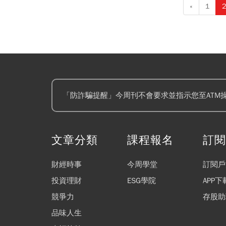
«
1
2
「防詐騙提醒」今周刊不會要求並指示您至ATM
文章分類
課程報名
訂
財經時事
今周學堂
訂閱戶
投資理財
ESG學院
APP下
競爭力
存股助
品味人生