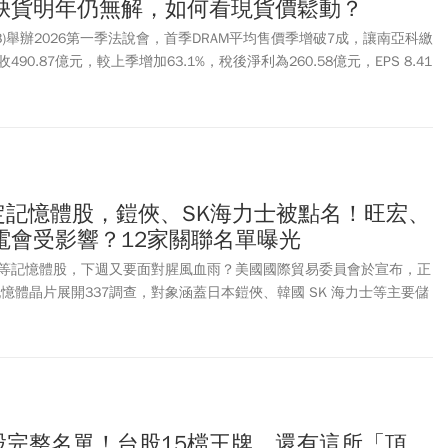
缺貨明年仍無解，如何看現貨價鬆動？
戶流向長期主力。
4/13)舉辦2026第一季法說會，首季DRAM平均售價季增破7成，讓南亞科繳
0.87億元，較上季增加63.1%，稅後淨利為260.58億元，EPS 8.41
瑛指出，預期今年第2季DRAM單價漲幅依舊會相當不錯，一定會是以
來各供應商健康毛利率狀況，都可望維持到年底。換句話說，這股記憶
年底。
鎖定記憶體股，鎧俠、SK海力士被點名！旺宏、
電會受影響？12家關聯名單曝光
等記憶體股，下週又要面對腥風血雨？美國國際貿易委員會於宣布，正
AM 記憶體晶片展開337調查，對象涵蓋日本鎧俠、韓國 SK 海力士等主要儲
此舉是否將進一步擾動全球記憶體供應鏈。
股完整名單！台股15檔王牌、還有這所「頂