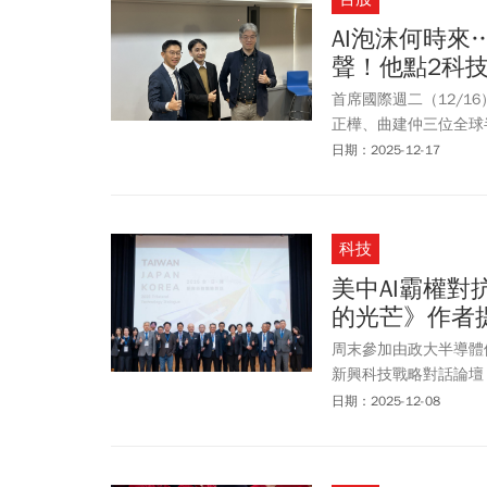
AI泡沫何時來…
聲！他點2科
首席國際週二（12/1
正樺、曲建仲三位全球
電（2330）主導的一
日期：2025-12-17
包括記憶體、矽晶圓、M
科技
美中AI霸權
的光芒》作者
周末參加由政大半導體
新興科技戰略對話論壇
分享一下對此議題的觀
日期：2025-12-08