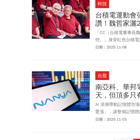
科技
台積電運動會
讚！魏哲家灑2
「CC（台積電董事長
些。」身穿紅色台積電運
會主舞台，難得幾乎全
日期：2025-11-08
台股
南亞科、華邦電
天，但頂多只
AI 浪潮帶動記憶體市
驚漲」，讓整個記憶體
「記憶體」族群的人變
日期：2025-11-03
樂觀預期這波大多頭能