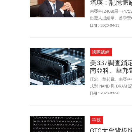
培瑛：記憶體
籌碼正從恐慌的短線散
南亞科(2408)周一(
出驚人成績單。首季營收49
元。南亞科總經理李培
日期：2026-04-13
雙位數計算，他點出未
體缺貨潮勢必將維持到
國際總經
美337調查
南亞科、華邦
旺宏、華邦電、南亞科
式對 NAND 與 DR
存晶片廠商，市場關注
日期：2026-03-28
科技
GTC大會背板