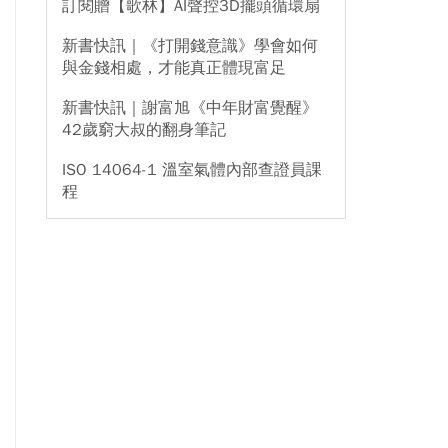
訂閱贈【歌林】AI聲控3D擺頭循環扇
新書快訊｜《打開錢意識》學會如何
與金錢相處，才能真正體現富足
新書快訊｜謝富旭《中年財富覺醒》
42歲窮大叔的翻身筆記
ISO 14064-1 溫室氣體內部查證員課
程