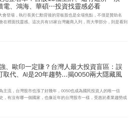
積電、鴻海、華碩…投資找靈感必看
C大會登場，執行長黃仁勳背後的背板股也是全場焦點，不僅是贊助名
會在裡面找靈感。這次共有15家台灣廠商入列，而大學部分，則是看到
Tsing Hua University！觀察「台灣供應鏈」 從護國神山台積電(TSMC)，
Foxconn)、廣達(Quanta)、緯創(Wistron)，以及品牌大廠華碩
ABYTE)，都在看板中核心位置。
弱留強、歐印一定賺？台灣人最大投資盲區：誤
取代、AI是20年趨勢...揭0050兩大隱藏風
為主流，台灣股市也漲了好幾年，0050也成為國民投資人的唯一信
史，有沒有哪一個國家，也像近年的台灣股市一樣，受惠於產業趨勢或
，但後來卻墜落神壇的案例呢？