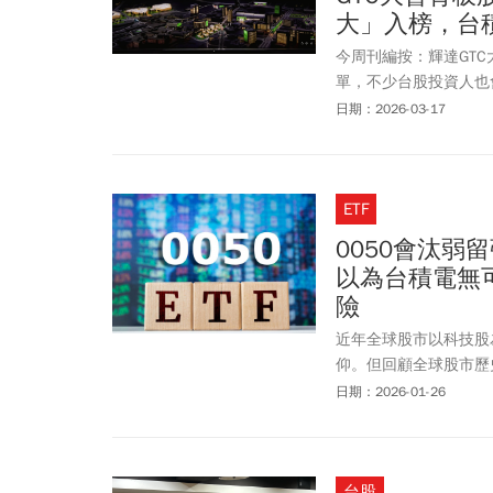
大」入榜，台
今周刊編按：輝達GT
單，不少台股投資人也
國立清華大學National 
日期：2026-03-17
到硬體製造的中流砥柱鴻海(
(ASUS)與技嘉(GIG
ETF
0050會汰
以為台積電無可
險
近年全球股市以科技股
仰。但回顧全球股市歷
單一龍頭的結構而起飛
日期：2026-01-26
台股