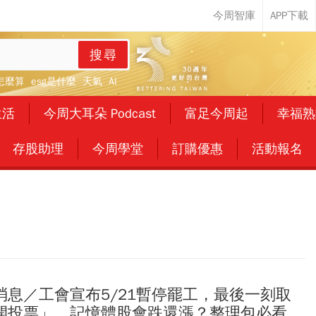
搜尋
怎麼算
esg是什麼
天氣
AI
生活
今周大耳朵 Podcast
富足今周起
幸福熟
存股助理
今周學堂
訂購優惠
活動報名
消息／工會宣布5/21暫停罷工，最後一刻取
開投票」，記憶體股會跌還漲？整理包必看