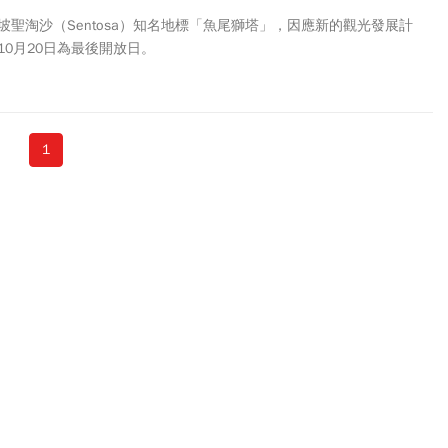
聖淘沙（Sentosa）知名地標「魚尾獅塔」，因應新的觀光發展計
0月20日為最後開放日。
1