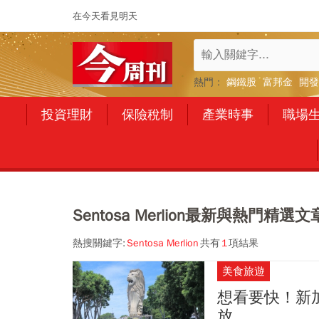
在今天看見明天
熱門：
鋼鐵股
富邦金
開發
投資理財
保險稅制
產業時事
職場
Sentosa Merlion最新與熱門精選文
熱搜關鍵字:
Sentosa Merlion
共有
1
項結果
美食旅遊
想看要快！新
放