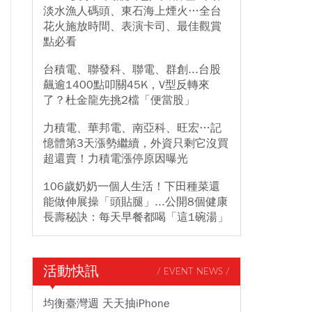
淡水漁人碼頭、東石海上煙火…全台
花火施放時間、表演卡司、最佳觀賞
點必看
台積電、聯發科、聯電、群創...台股
飆逾1400點叩關45K，V型反轉來
了？杜金龍先挑2檔「便當股」
力積電、華邦電、南亞科、旺宏…記
憶體第3天漲勢繼續，外資只剩它沒買
超還賣！力積電漲停原因曝光
106歲奶奶一個人生活！下田種菜還
能做伸展操「頭貼腿」...公開8個健康
長壽秘訣：每天早餐都喝「這1碗湯」
活動快訊
/ EVENT NEWS /
均衡臺灣週 天天抽iPhone