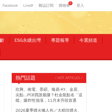
0
齡
ESG永續台灣
專題報導
今選頻道
熱門話題
/ HOT ARTICLES /
欣興、南電、景碩、臻鼎-KY、金居、
尖點...PCB買誰最賺？杜金龍點名「這
檔」爆炸性強漲，11月末升段首選
2026夏季煙火懶人包／大稻埕煙火、