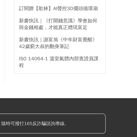
訂閱贈【歌林】AI聲控3D擺頭循環扇
新書快訊｜《打開錢意識》學會如何
與金錢相處，才能真正體現富足
新書快訊｜謝富旭《中年財富覺醒》
42歲窮大叔的翻身筆記
ISO 14064-1 溫室氣體內部查證員課
程
隨時可撥打165反詐騙諮詢專線。