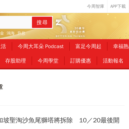
搜尋
金
鴻海
升息
生活
今周大耳朵 Podcast
富足今周起
幸福熟
存股助理
今周學堂
訂購優惠
活動報名
章
加坡聖淘沙魚尾獅塔將拆除 10／20最後開