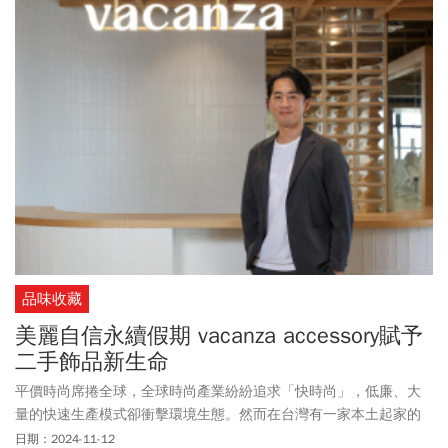
品味收藏
美麗自信永續假期 vacanza accessory賦予
二手飾品新生命
平價時尚席捲全球，全球時尚產業紛紛追求「快時尚」，低廉、大
量的快速生產模式卻衝擊環境生態。然而在台灣有一家本土起家的
飾品企業「假期國際（vacanza accessory）」卻反其道而行推動
日期：2024-11-12