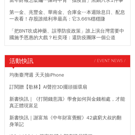
當年財報怎麼編…陳時中背「擋疫苗」黑鍋只求1件事
第一金、兆豐金、華南金、合庫金…本週除息日、配息
一表看！存股誰殖利率最高：它3.66%穩穩賺
「把BNT吹成神藥、誤導防疫政策」誰上演台灣需要中
國施予恩惠的大戲？杜奕瑾：還防疫團隊一個公道
活動快訊
/ EVENT NEWS /
均衡臺灣週 天天抽iPhone
訂閱贈【歌林】AI聲控3D擺頭循環扇
新書快訊｜《打開錢意識》學會如何與金錢相處，才能
真正體現富足
新書快訊｜謝富旭《中年財富覺醒》42歲窮大叔的翻
身筆記