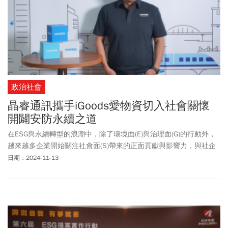
政治社會
晶睿通訊攜手iGoods愛物資切入社會關懷
開闢安防永續之道
在ESG與永續轉型的浪潮中，除了環境面(E)與治理面(G)的行動外，
越來越多企業開始關注社會面(S)帶來的正面貢獻與影響力，與社企
iGoods愛物資攜手的晶睿通訊，不僅翻轉安防的刻板印象，更發揮
日期：2024-11-13
1+1>2的創新綜效！近年來在ESG趨勢下，企業競相投入其中，採取
不同方式執行落實。作為全球智慧安防領導品牌的晶睿通訊則是思
索著如何結合本業核心能力，希冀透過創新思維回應社會上待解決
的問題，恪盡企業公民之責。