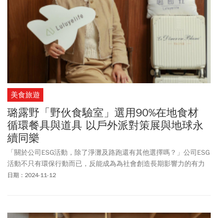
美食旅遊
璐露野「野伙食驗室」選用90%在地食材
循環餐具與道具 以戶外派對策展與地球永
續同樂
「關於公司ESG活動，除了淨灘及路跑還有其他選擇嗎？」公司ESG
活動不只有環保行動而已，反能成為為社會創造長期影響力的有力
途徑！璐露野生活自許為戶外美學第一品牌，以永續的方式實現精
日期：2024-11-12
緻生活，除了積極推廣野餐露營文化，也提供符合ESG價值的活動策
畫與執行一條龍服務。璐露野創辦人顏邵安說：「透過這些活動，
讓我們一起為永續的未來做努力！」