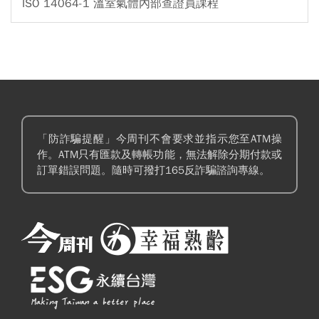
ISO 14064-1 溫室氣體內部查證員課程
「防詐騙提醒」今周刊不會要求並指示您至ATM操
作。ATM只有匯款及轉帳功能，無法解除分期付款或
訂單錯誤問題。隨時可撥打165反詐騙諮詢專線。