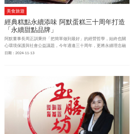
美食旅遊
經典糕點永續添味 阿默蛋糕三十周年打造
「永續甜點品牌」
阿默董事長周正訓秉持「把簡單做到最好」的經營哲學，始終也關
心環境保護與社會公益議題，今年適逢三十周年，更將永續理念融
入創意，透過「永續甜點品牌計畫」將產品逐步永續轉型，不僅要
日期：2024-11-13
挑戰消費者的味蕾，也為企業永續經營更往前邁開一大步。