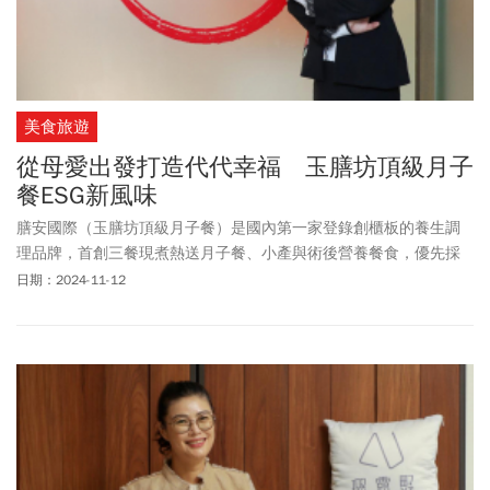
美食旅遊
從母愛出發打造代代幸福 玉膳坊頂級月子
餐ESG新風味
膳安國際（玉膳坊頂級月子餐）是國內第一家登錄創櫃板的養生調
理品牌，首創三餐現煮熱送月子餐、小產與術後營養餐食，優先採
購本地當令可溯源並符合動物福利標章的食材，使用陶瓷碗可回收
日期：2024-11-12
包裝餐具，成為產業創新典範。如今玉膳坊將ESG融入品牌DNA，今
年加入「永續臺北好企機」計畫，持續精進環保、減塑與永續服
務，提升顧客滿意度，並推出「代代幸福月子餐」承載對家人的愛
與對環境的責任，為營養餐食產業樹立ESG標竿。