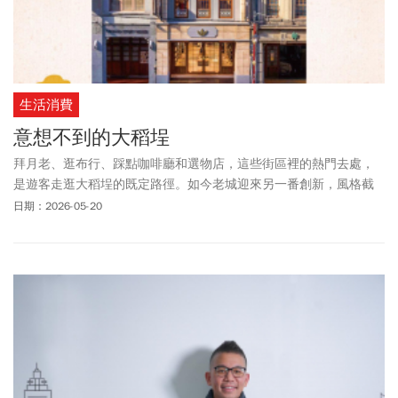
生活消費
意想不到的大稻埕
拜月老、逛布行、踩點咖啡廳和選物店，這些街區裡的熱門去處，
是遊客走逛大稻埕的既定路徑。如今老城迎來另一番創新，風格截
然不同的新據點轉生進駐，用迥然不同的文化語彙融入在地紋理，
日期：2026-05-20
帶來一場新風格的生活實驗。