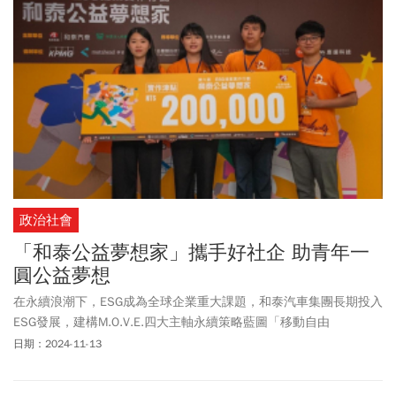
政治社會
「和泰公益夢想家」攜手好社企 助青年一
圓公益夢想
在永續浪潮下，ESG成為全球企業重大課題，和泰汽車集團長期投入
ESG發展，建構M.O.V.E.四大主軸永續策略藍圖「移動自由
(Mobility)、社會共好(Openness)、人才價值(Value)、環境友善
日期：2024-11-13
(Eco)」，長期推動「和泰公益夢想家」計畫，並攜手眾多社會企
業、社會創新組織，期待引領青年學子落實公益夢想行動。