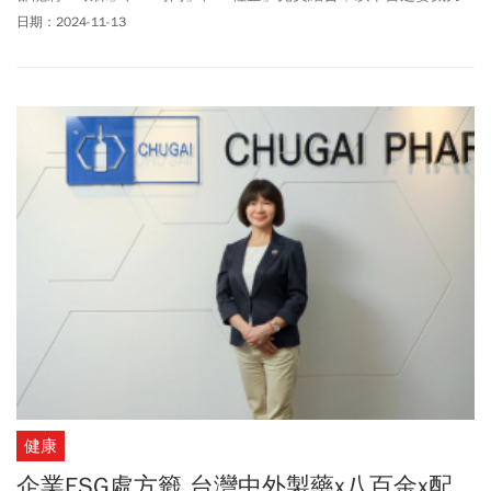
落實循環經濟，開設「永續百貨」集結永續生活消費新選擇。
日期：2024-11-13
健康
企業ESG處方籤 台灣中外製藥x八百金x配