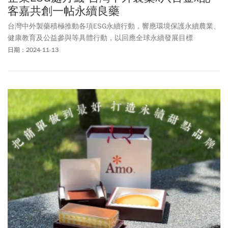
客嘉共創一帖永續良藥
台灣中外製藥積極推動各項ESG永續行動，響應環境保護永續農業、
健康教育及公益參與等具體行動，以回應全球永續發展目標
（SDGs）為核心，從企業核心本業出發，持續攜手臺北市政府產業
日期：2024-11-13
發展局「永續臺北好企機」計畫之多方社會企業合作，提升企業的
社會影響力。