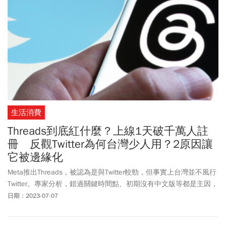
生活消費
Threads到底紅什麼？上線1天破千萬人註
冊 反觀Twitter為何台灣少人用？2原因讓
它被邊緣化
Meta推出Threads，被認為是與Twitter較勁，但事實上台灣並不風行
Twitter。專家分析，錯過關鍵時間點、初期沒有中文版等都是主因，
而Meta站在IG用戶基礎上，已有很好的立足點，同時補足其文字分
日期：2023-07-07
享的侷限，能否持續熱度還要繼續觀察。