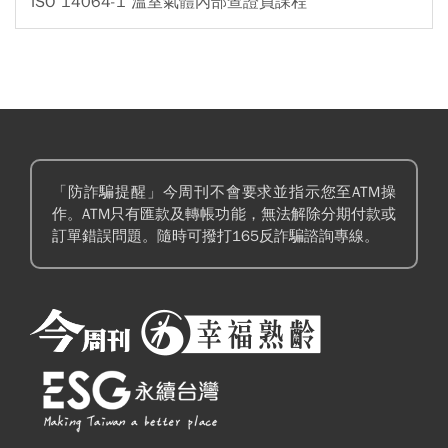
ISO 14064-1 溫室氣體內部查證員課程
「防詐騙提醒」今周刊不會要求並指示您至ATM操
作。ATM只有匯款及轉帳功能，無法解除分期付款或
訂單錯誤問題。隨時可撥打165反詐騙諮詢專線。