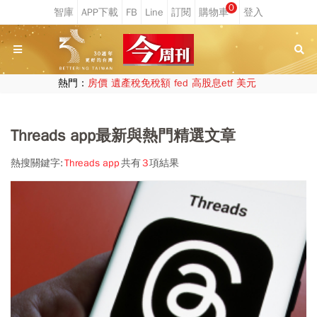
0
熱門：
房價
遺產稅免稅額
fed
高股息etf
美元
Threads app最新與熱門精選文章
熱搜關鍵字:
Threads app
共有
3
項結果