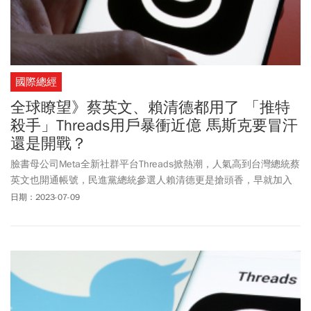
國際總經
全球瞭望》蔡英文、賴清德都用了 「推特
殺手」Threads用戶暴衝近億 馬斯克要冒汗
還是開戰？
臉書母公司Meta全新社群平台Threads掀熱潮，人氣高到台灣總統蔡
英文也開通帳號，民進黨總統參選人賴清德更是搶頭香，早就加入
Threads社群。本周投資人可能會緊盯Threads是否能夠維持熱度，
日期：2023-07-09
用戶人數是否能延續強勁成長動能，也會關注推特老闆馬斯克會如
何接招。美企第2季財報季也將在本周開鑼，由銀行業打頭陣。