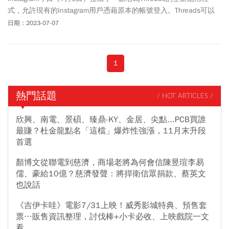
式，允許現有的Instagram用戶憑藉原本的帳號登入。Threads可以
發佈最多500字的「串文」、連結、照片與長度上限5分鐘的影音內
日期：2023-07-07
容。根據官方消息，繁體中文版在台灣上線 4 小時已累計 500 萬註
冊。
1
熱門話題
/ HOT ARTICLES /
欣興、南電、景碩、臻鼎-KY、金居、尖點...PCB買誰
最賺？杜金龍點名「這檔」爆炸性強漲，11月末升段
首選
顏博文從聯電到慈濟，商場老將為何會信陳昱瑄李易
儒、豪給10億？慈濟發聲：將捍衛信眾捐款、蔡英文
也說話
《吉伊卡哇》電影7/31上映！威秀影城特典、預售套
票…販售資訊整理，討伐棒+小卡必收、上映戲院一文
看