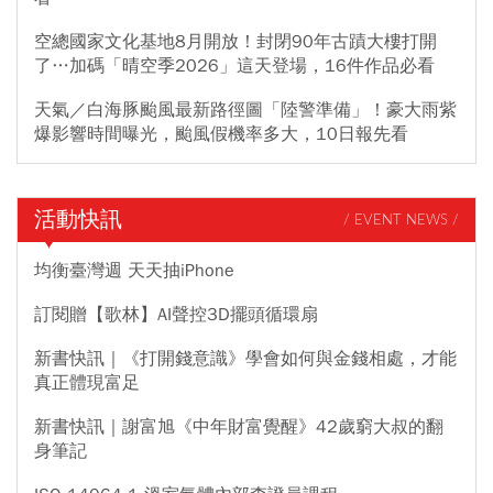
空總國家文化基地8月開放！封閉90年古蹟大樓打開
了…加碼「晴空季2026」這天登場，16件作品必看
天氣／白海豚颱風最新路徑圖「陸警準備」！豪大雨紫
爆影響時間曝光，颱風假機率多大，10日報先看
活動快訊
/ EVENT NEWS /
均衡臺灣週 天天抽iPhone
訂閱贈【歌林】AI聲控3D擺頭循環扇
新書快訊｜《打開錢意識》學會如何與金錢相處，才能
真正體現富足
新書快訊｜謝富旭《中年財富覺醒》42歲窮大叔的翻
身筆記