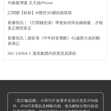
均衡臺灣週 天天抽iPhone
訂閱贈【歌林】AI聲控3D擺頭循環扇
新書快訊｜《打開錢意識》學會如何與金錢相處，才能
真正體現富足
新書快訊｜謝富旭《中年財富覺醒》42歲窮大叔的翻
身筆記
ISO 14064-1 溫室氣體內部查證員課程
「防詐騙提醒」今周刊不會要求並指示您至ATM操
作。ATM只有匯款及轉帳功能，無法解除分期付款或