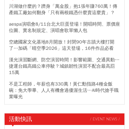
川湖做什麼的？躋身「萬金股」抱1張年賺760萬！傳
產鐵工廠如何翻身「只有兩根鐵憑什麼賣這麼貴」？
aespa演唱會8/11台北大巨蛋登場！開唱時間、票價座
位圖、實名制規定、演唱會歌單懶人包
空總國家文化基地8月開放！封閉90年古蹟大樓打開
了…加碼「晴空季2026」這天登場，16件作品必看
漢光演習斷網、防空演習時間！影響範圍、交通異動…
捷運台鐵高鐵公車停駛？城鎮韌性演習不配合最高罰
15萬
不是工程師，年薪也有330萬！黃仁勳指路4種金飯
碗：免大學畢、人人有機會過優渥生活…AI時代搶手職
業曝光
活動快訊
/ EVENT NEWS /