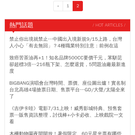
«
1
2
熱門話題
/ HOT ARTICLES /
禁止你出境就禁止…中國出入境新規9/15上路，台灣
人小心「有去無回」？4種職業特別注意：前例在這
致癌苦茶油再+1！知名品牌500CC要價千元，苯駢芘
卻超標3倍…216瓶下架、怎麼退貨，5問題油廠最新進
度
BIGBANG演唱會台灣時間、票價、座位圖出爐！實名制
台北高雄4場搶票日期、售票平台…GD/大聲/太陽全來
了
《吉伊卡哇》電影7/31上映！威秀影城特典、預售套
票…販售資訊整理，討伐棒+小卡必收、上映戲院一文
看
木柵動物園夜間開放！暑假限定、60元星光票有哪些