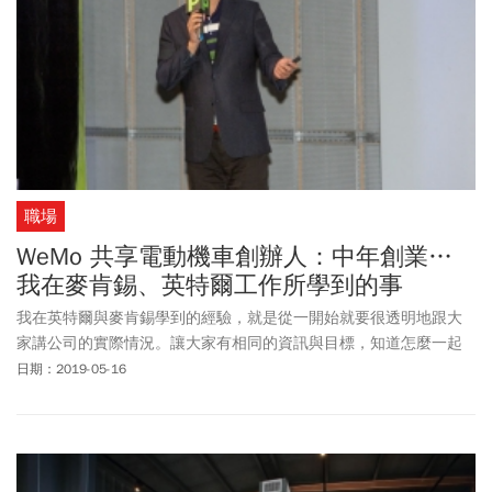
職場
WeMo 共享電動機車創辦人：中年創業…
我在麥肯錫、英特爾工作所學到的事
我在英特爾與麥肯錫學到的經驗，就是從一開始就要很透明地跟大
家講公司的實際情況。讓大家有相同的資訊與目標，知道怎麼一起
努力往前走，然後我們就都有 Delivered on Promise，這才是關鍵，
日期：2019-05-16
福利、願景這些事情，只能騙一次、騙一年，公司還是要忠實呈現
現況，以及一直進步。