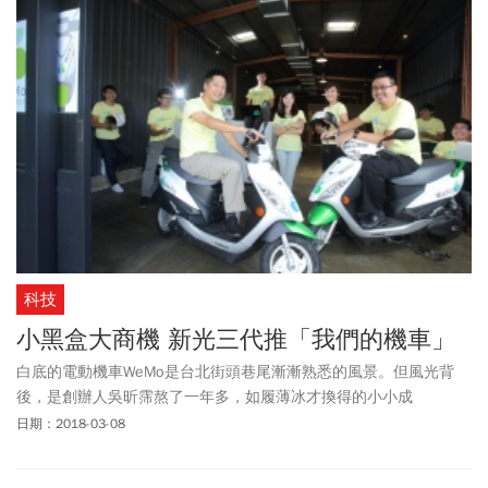
科技
小黑盒大商機 新光三代推「我們的機車」
白底的電動機車WeMo是台北街頭巷尾漸漸熟悉的風景。但風光背
後，是創辦人吳昕霈熬了一年多，如履薄冰才換得的小小成
績……。
日期：2018-03-08