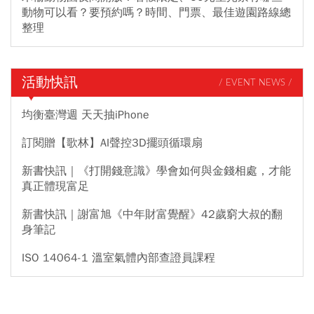
動物可以看？要預約嗎？時間、門票、最佳遊園路線總
整理
活動快訊
/ EVENT NEWS /
均衡臺灣週 天天抽iPhone
訂閱贈【歌林】AI聲控3D擺頭循環扇
新書快訊｜《打開錢意識》學會如何與金錢相處，才能
真正體現富足
新書快訊｜謝富旭《中年財富覺醒》42歲窮大叔的翻
身筆記
ISO 14064-1 溫室氣體內部查證員課程