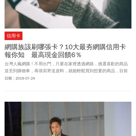
信用卡
網購族該刷哪張卡？10大最夯網購信用卡
報你知 最高現金回饋6％
台灣人瘋網購！不用出門，只要在家裡透過網路，挑選喜歡的商品
並丟到購物車，再填寫寄送資料，就能輕鬆買到想要的商品，目前
包括PChome、momo、蝦皮、樂天、奇摩購物中心以及淘寶網等，
日期：2019-07-24
都是民眾喜愛的網購平台。