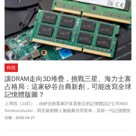
科技
讓DRAM走向3D堆疊，挑戰三星、海力士寡
占格局：這家矽谷台裔新創，可能改寫全球
記憶體版圖？
上周四（23日），由矽谷創業家許富菖創立的記憶體設計公司NEO
Semiconductor，與宏碁創辦人施振榮共同宣布，其新一代記憶體技
術3D X-DRAM™已完成概念驗證（POC），密度與容量是現有DRAM
日期：2026-04-27
的8倍，並可在現有3D NAND（快閃記憶體）設備上製造，對記憶體
產業將帶來30年來最重大的架構變革。