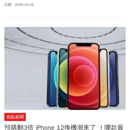
12 Pro首批到貨量不如去年的iPhone 11，不過，電信商普遍認為，
日期：2020-10-23
iPhone 12可望帶起近年最大一波的換機潮。
焦點新聞
預購翻3倍 iPhone 12換機潮來了 ！哪款最