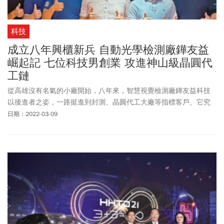
科技
成立八年興櫃新兵 自動光學檢測廠鏵友益
崛起記 七位科技男創業 攻進神山級晶圓代
工鏈
從高雄沒有名氣的小廠開始，八年來，智慧視覺檢測廠鏵友益科技
以後進者之姿，一路挺進到封測、晶圓代工大廠等指標客戶。它究
竟有何本事？
日期：2022-03-09