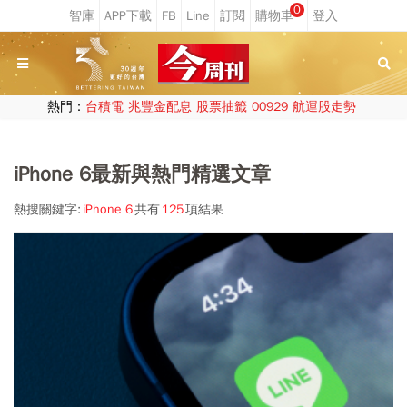
0
熱門：
台積電
兆豐金配息
股票抽籤
00929
航運股走勢
iPhone 6最新與熱門精選文章
熱搜關鍵字:
iPhone 6
共有
125
項結果