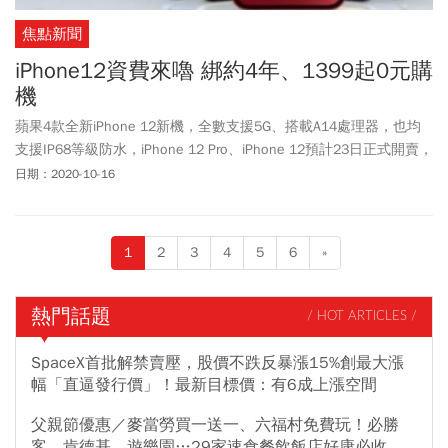
焦點新聞
iPhone12資費來嚕 綁約4年、1399起0元購
機
蘋果4款全新iPhone 12新機，全數支援5G、搭載A14處理器，也均
支援IP68等級防水，iPhone 12 Pro、iPhone 12預計23日正式開賣，
台灣5家電信業者中以開台的中華電、台灣大、遠傳以及台灣之星也
日期：2020-10-16
公布資費，至於亞太電（3682）則預計會在今（16）日稍晚公布，
以電信三雄來說，本次均將綁約拉長到48個月，以5G最多人申辦的
1399元資費來說，iPhone 12（128G）來說，台灣大、遠傳均可享0
1
2
3
4
5
6
»
元購機，龍頭中華電則需要到1799元門檻，但各家業者均有舊換新
現金折抵，台灣之星則打出挑戰資費、手機專案價雙雙市場最低
價，各家搶客戰火，盼藉由蘋果的高人氣，衝出申辦潮。
熱門話題
/ HOT ARTICLES /
SpaceX首批解禁賣壓，股價不跌反暴漲15%創最大漲
幅「直逼發行價」！最新目標價：有6成上漲空間
父親節優惠／麥當勞買一送一、六福村免費玩！必勝
客、肯德基、遊樂園…29家速食餐飲飯店好康必收