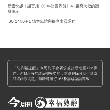
新書快訊｜謝富旭《中年財富覺醒》42歲窮大叔的翻
身筆記
ISO 14064-1 溫室氣體內部查證員課程
「防詐騙提醒」今周刊不會要求並指示您至ATM操
作。ATM只有匯款及轉帳功能，無法解除分期付款或
訂單錯誤問題。隨時可撥打165反詐騙諮詢專線。