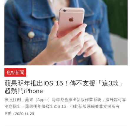
焦點新聞
蘋果明年推出iOS 15！傳不支援「這3款」
超熱門iPhone
按照往例，蘋果（Apple）每年都會推出新版作業系統，據外媒可靠
消息指出，蘋果明年擬釋出iOS 15，但此新版系統並非支援所有
iPhone機種，預估會有3款熱門的iPhone會「被放棄」！
日期：2020-11-23