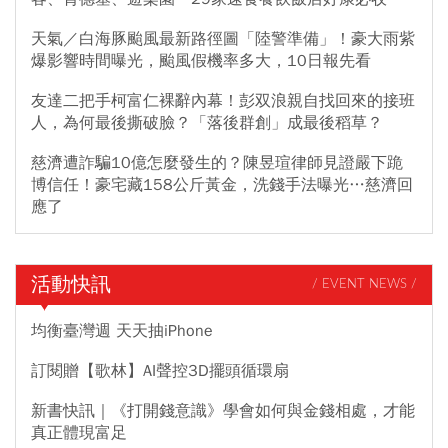
天氣／白海豚颱風最新路徑圖「陸警準備」！豪大雨紫
爆影響時間曝光，颱風假機率多大，10日報先看
友達二把手柯富仁裸辭內幕！彭双浪親自找回來的接班
人，為何最後撕破臉？「落後群創」成最後稻草？
慈濟遭詐騙10億怎麼發生的？陳昱瑄律師見證嚴下跪
博信任！豪宅藏158公斤黃金，洗錢手法曝光…慈濟回
應了
活動快訊
/ EVENT NEWS /
均衡臺灣週 天天抽iPhone
訂閱贈【歌林】AI聲控3D擺頭循環扇
新書快訊｜《打開錢意識》學會如何與金錢相處，才能
真正體現富足