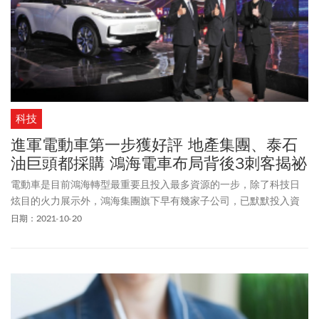
科技
進軍電動車第一步獲好評 地產集團、泰石
油巨頭都採購 鴻海電車布局背後3刺客揭祕
電動車是目前鴻海轉型最重要且投入最多資源的一步，除了科技日
炫目的火力展示外，鴻海集團旗下早有幾家子公司，已默默投入資
源進軍汽車產業，如今也華麗轉身，成為鴻海電動車策略下的一員
日期：2021-10-20
猛將。