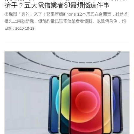
搶手？五大電信業者卻最煩惱這件事
換機潮「真的」來了！蘋果新機iPhone 12本周五在台開賣，雖然首
批先上兩款新機，但預約量已讓電信業者看傻眼。以遠傳為例，預
約量較去年成長3倍之多，台灣之星預留資料量也較去年提升4成，
日期：2020-10-19
均為近6年最凶猛。