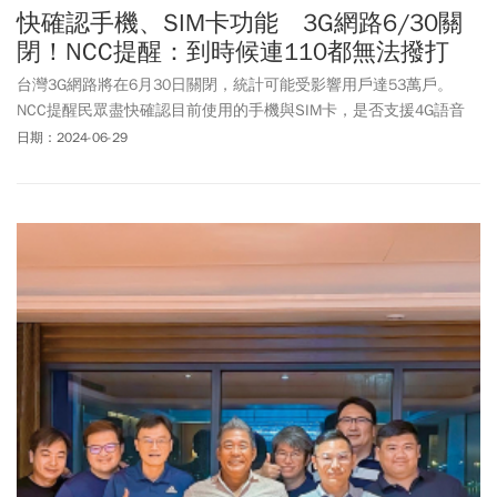
快確認手機、SIM卡功能 3G網路6/30關
閉！NCC提醒：到時候連110都無法撥打
台灣3G網路將在6月30日關閉，統計可能受影響用戶達53萬戶。
NCC提醒民眾盡快確認目前使用的手機與SIM卡，是否支援4G語音
（VoLTE）功能，以確保通訊權益，否則可能無法撥打緊急電話110
日期：2024-06-29
等。