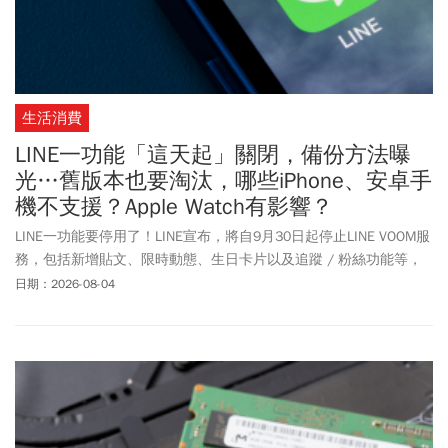
生活消費
LINE一功能「這天起」關閉，備份方法曝
光…舊版本也要淘汰，哪些iPhone、安卓手
機不支援？Apple Watch有影響？
LINE一功能要停用了！LINE宣布，將自9月30日起停止LINE VOOM服
務，包括新增貼文、限時動態、生日卡片以及追蹤 / 粉絲功能等，
終止服務後，用戶將無法查看過往所發布的所有貼文內容。官方提
日期：2026-08-04
醒，可於9月30日前使用官方備份工具進行下載，且每個LINE帳號僅
能備份一次，須特別留意。除此之外，LINE將於11月上旬起，停止
支援舊版的LINE應用程式。若iPhone、iPad的LINE應用程式低於
14.6.3版本，或是安卓手機、裝置等未滿14.4.6版本，將停止提供支
援服務，意即iPhone 6、iPhone 6 Plus等更舊機型皆無法繼續使用
LINE應用程式。