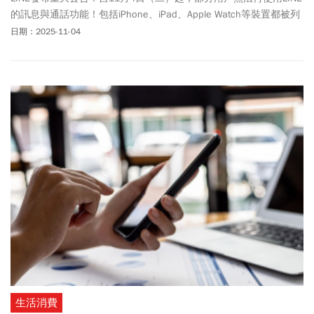
的訊息與通話功能！包括iPhone、iPad、Apple Watch等裝置都被列
入「淘汰名單」內。至於LINE不再支援哪些用戶或裝置，Android安
日期：2025-11-04
卓系統是否也有影響？《今周刊》本文整理最新資訊，帶讀者快速
瞭解，以免無法再登入LINE使用。
生活消費