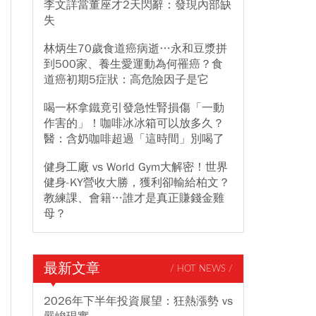
李文詳當董座才2天閃辭：發現內部缺
失
林炳生70歲食道癌病逝…永和豆漿拼
到500家、養生愛運動為何罹癌？食
道癌初期5症狀：高危險因子是它
喝一杯拿鐵竟引發急性腎損傷「一動
作害的」！咖啡冰冰箱可以放多久？
醫：含奶咖啡超過「這時間」別喝了
健身工廠 vs World Gym大解密！世界
健身-KY營收大勝，獲利卻輸給柏文？
教練課、會籍…誰才是真正賺錢金雞
母？
最新文章
/ HOT NEWS /
2026年下半年投資展望：狂熱漲勢 vs