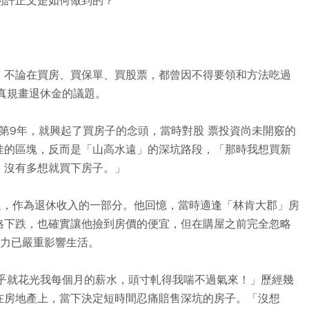
的許正文是如何做到的？
，不論在買房、買保單、買股票，都曾因不得要領和方法吃過
真規畫退休金的議題。
場第9年，就興起了買房子的念頭，當時對股 票投資尚未開竅的
佳的區塊，反而是「山高水遠」的深坑路段，「那時我想買新
，沒有多想就買下房子。」
收租，作為退休收入的一部分。他回憶，當時適逢「林肯大郡」房
格下跌，也確實讓他撿到房價的便宜，但在購屋之前完全忽略
壓力已嚴重影響生活。
幾乎就花光我每個月的薪水，頭寸軋得我喘不過氣來！」歷經幾
在房地產上，當下決定短時間忍痛賠售深坑的房子。「沒想