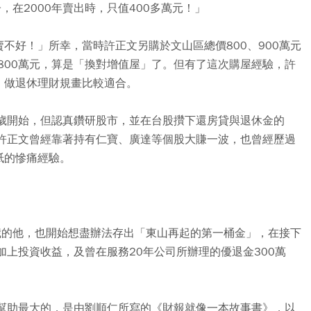
，在2000年賣出時，只值400多萬元！」
不好！」所幸，當時許正文另購於文山區總價800、900萬元
1,800萬元，算是「換對增值屋」了。但有了這次購屋經驗，許
，做退休理財規畫比較適合。
幾歲開始，但認真鑽研股市，並在台股攢下還房貸與退休金的
，許正文曾經靠著持有仁寶、廣達等個股大賺一波，也曾經歷過
紙的慘痛經驗。
0歲的他，也開始想盡辦法存出「東山再起的第一桶金」，在接下
加上投資收益，及曾在服務20年公司所辦理的優退金300萬
他幫助最大的，是由劉順仁所寫的《財報就像一本故事書》，以