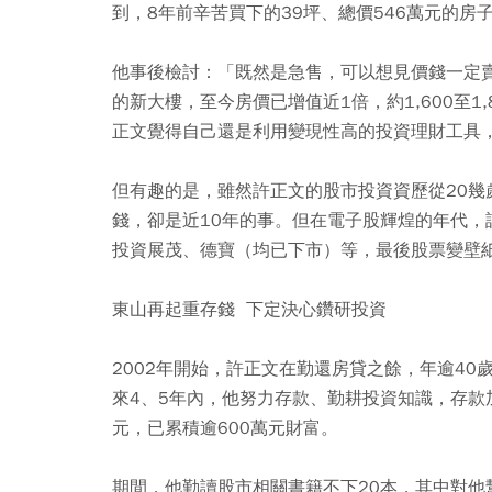
到，8年前辛苦買下的39坪、總價546萬元的房子
他事後檢討：「既然是急售，可以想見價錢一定賣
的新大樓，至今房價已增值近1倍，約1,600至
正文覺得自己還是利用變現性高的投資理財工具
但有趣的是，雖然許正文的股市投資資歷從20
錢，卻是近10年的事。但在電子股輝煌的年代
投資展茂、德寶（均已下市）等，最後股票變壁
東山再起重存錢 下定決心鑽研投資
2002年開始，許正文在勤還房貸之餘，年逾4
來4、5年內，他努力存款、勤耕投資知識，存款
元，已累積逾600萬元財富。
期間，他勤讀股市相關書籍不下20本，其中對