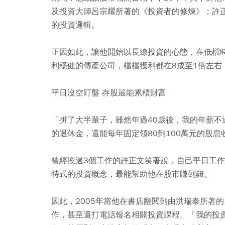
及投資大師呂宗耀所著的《投資者的修煉》；許
的投資邏輯。
正因如此，讓他開始以長線投資的心態，在低檔
利穩健的傳產公司，檔檔獲利都在8成至1倍左右
平日沒空盯盤 存股最能累積財富
「拼了大半輩子，雖然年過40歲後，我的年薪不
的退休金，還能每年固定領80到100萬元的股
曾經換過3個工作的許正文笑著說，自己平日工
特式的投資概念，最能幫助他在股市賺到錢。
因此，2005年當他在書店翻閱到由洪瑞泰所著
作，甚至還打電話報名相關投資課程。「我的投