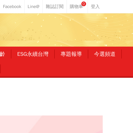
0
齡
ESG永續台灣
專題報導
今選頻道