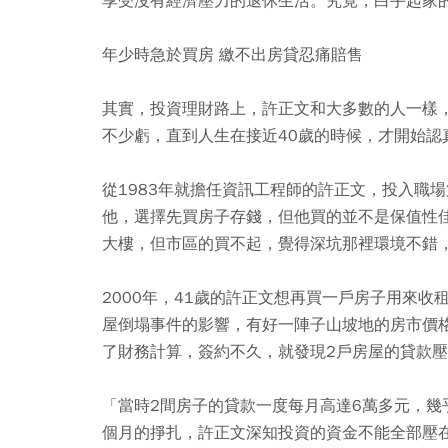
享受沒有經濟壓力的退休生活。究竟，白手起家
年少時急於買房 繳不出房貸忍痛賠售
其實，投資理財路上，許正文和大多數的人一樣
不少虧，直到人生在接近40歲的時候，才開始認
從1983年就擔任資訊工程師的許正文，投入職
他，選擇先買房子存錢，但他買的並不是保值性
大樓，但市區的買不起，覺得深坑那裡環境不錯
2000年，41歲的許正文想再買一戶房子用來
屋倒塌事件的影響，有好一陣子山坡地的房市價
了財務計算，簽約不久，就發現2戶房屋的貸款
「當時2間房子的貸款一度每月高達6萬多元，
個月的掙扎，許正文深知投資的資金不能全部壓