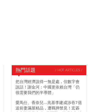
熱門話題
/ HOT ARTICLES /
把台灣經濟說得一無是處，但數字會
說話！謝金河：中國更依賴台灣「仍
很需要我們的半導體」
愛馬仕、香奈兒...兆基李建成涉吞7億
送前妻滿屋精品，遭羈押禁見！宏碁