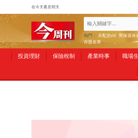
在今天看見明天
熱門：
月配息etf
勞保退休
存股名單
投資理財
保險稅制
產業時事
職場