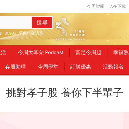
搜尋
金
00939
勞保年金試算
生活
今周大耳朵 Podcast
富足今周起
幸福熟
存股助理
今周學堂
訂購優惠
活動報名
挑對孝子股 養你下半輩子