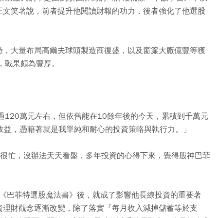
正文笑著說，前者提升他閱讀財報的功力，後者強化了他選股
時，大量布局高爾夫球頭製造商復盛，以及窗簾大廠億豐等獲
，戰果頗為豐厚。
過120萬元左右，但依舊能在10餘年後的今天，累積到千萬元
息收益，憑藉著就是我單純和耐心的投資策略與執行力。」
作很忙，沒辦法天天看盤，多年投資的心得下來，覺得股神巴菲
的《巴菲特選股魔法書》後，就成了影響他長線投資的重要著
資理財觀念逐漸改變，除了落實『每月收入減掉儲蓄等於支