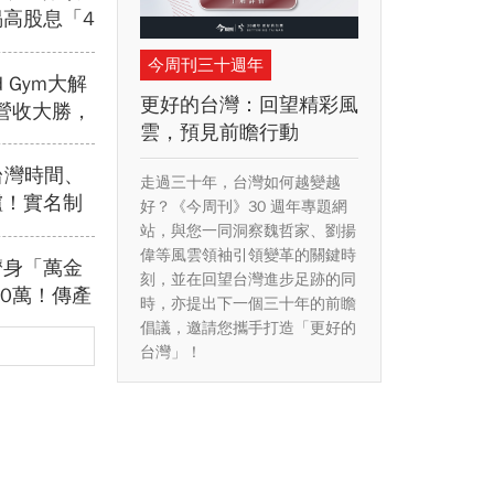
高股息「4
息再投入也
今周刊三十週年
報酬竟輸
d Gym大解
更好的台灣：回望精彩風
Y營收大勝，
雲，預見前瞻行動
？教練課、
正賺錢金雞
會台灣時間、
走過三十年，台灣如何越變越
爐！實名制
好？《今周刊》30 週年專題網
日期、售票
站，與您一同洞察魏哲家、劉揚
偉等風雲領袖引領變革的關鍵時
/太陽全來了
躋身「萬金
刻，並在回望台灣進步足跡的同
60萬！傳產
時，亦提出下一個三十年的前瞻
「只有兩根
倡議，邀請您攜手打造「更好的
貴」？
台灣」！