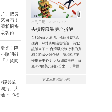
法公開：0050搭這「越
獲利輸給柏文？誰是賺
望：
簡單越賺」
錢金雞母
實
唱片、把長
搬來台灣！
出刊日期 : 2026-08-05
不藏私揭密
去槓桿風暴 完全拆解
展吸客術
台股融資大清洗、韓個股ETF急
瘦身、AI財務風險遭檢視…沉澱
本曝光！降
訊號來了？ 台灣融資維持率的真
2026高股息ETF推薦：3
早餐吃可頌、拿鐵傷心
佳世
憂…聰明錢
相？韓國做錯什麼，讓槓桿ETF
大優點比較分析，這樣
臟？心臟名醫早上9點前
小隊
，「四貸同
變風暴中心？ 大玩四倍槓桿，資
買就對了！
不做5件事
級客
產450億美元剩四分之一，華爾
街少年股神跌落神壇啟示 台股暴
跌暴漲後，三大名家口袋強勢
更多本期精彩內容
蘋果軟硬兼施
股、大盤高低點預測 商品獲利被
潮！鴻海、大
行銷吃光，愛迪達股價暴跌18%
通…10檔
FIFA主席勾川普家族搞公司化，
遭國際足壇抵制 史上最賺世足賽
後 兩大驚奇翻車現場 高鐵迎新