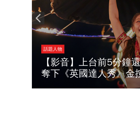
界聖母
話題人物
自台
【影音】上台前5分鐘還
奪下《英國達人秀》金