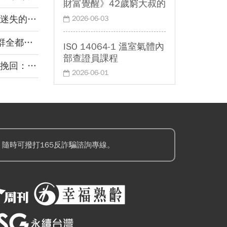
財富覺醒》42歲窮大叔的
翻身筆記
式野生活｜
2026-06-03
都回來
ISO 14064-1 溫室氣體內
部查證員課程
的，就夠了
2026-06-01
隨時可撥打165反詐騙諮詢專線。