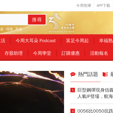
搜尋
金
鴻海
升息
生活
今周大耳朵 Podcast
富足今周起
幸福熟
存股助理
今周學堂
訂購優惠
活動報名
熱門話題
巨型鋼彈現身信義
1
人氣IP登場，航
拉、七龍珠、寶
打卡熱點，活動
0056比0050
2