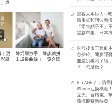
創」成
股7月跌6％，它竟逆勢
漲4％...
讓客人兩秒入手
3
崎蛋糕和阿波舞
「零售點子王」
黑膠市集、日本
台股後市三套劇
4
輯｜更
陳焜耀放手、陳彥誠拼
包租教母4年前收房東私
息夢碎、通膨隱
精彩風
出成長曲線！一窺合隆
訊看出「包租代管龍頭
無差別獲利了結
動
毛廠接班學
岌岌可危」
堂」怎麼做？
Siri AI來了，
5
iPhone迎換機
立光、台積電、華
蘋概股蓄勢待發