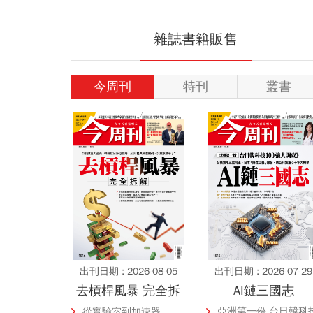
傳承95年，以研究為主
【桃園地產今觀
導的投資工程師
入了解桃園房市
雜誌書籍販售
動態
今周刊
特刊
叢書
【創新企業家的一天】
商品期信ETF｜
｜新世代行動工作者
管理第一堂課
出刊日期 : 2026-08-05
出刊日期 : 2026-07-29
去槓桿風暴 完全拆
AI鏈三國志
解
亞洲第一份 台日韓科
從實驗室到加速器