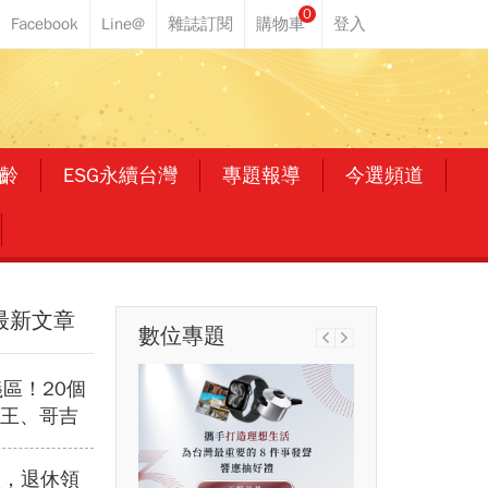
0
齡
ESG永續台灣
專題報導
今選頻道
最新文章
數位專題
區！20個
海王、哥吉
可夢…盤點
只到這天
抗跌，退休領