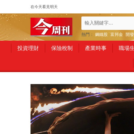
在今天看見明天
熱門：
鋼鐵股
富邦金
開發
投資理財
保險稅制
產業時事
職場