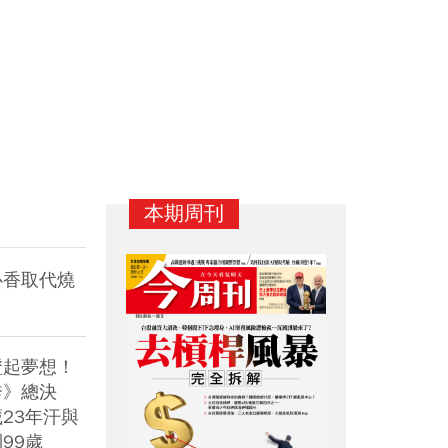
本期周刊
心香取代燒
蹬起夢想！
秀》總決
23年汗與
小資族勝率最高ETF配置
世界健身-KY營收大勝，
20
99歲