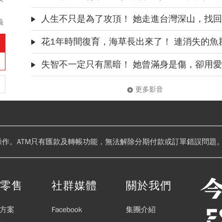
狠
人生不只是為了攻頂！ 她走進台灣深山，找回迷失的自己｜柯
隱
義
科
高
花1年時間復育，海草長出來了！ 連消失的魚群全
I
檢
失智不一定只有黑暗！ 她曾滿身是傷，卻用愛挽回：只要先生是快樂
更多影音
操作。ATM只有匯款及轉帳功能，無法解除分期付款或訂單錯誤問題。
閱零售
社群媒體
關於我們
方案
Facebook
集團介紹