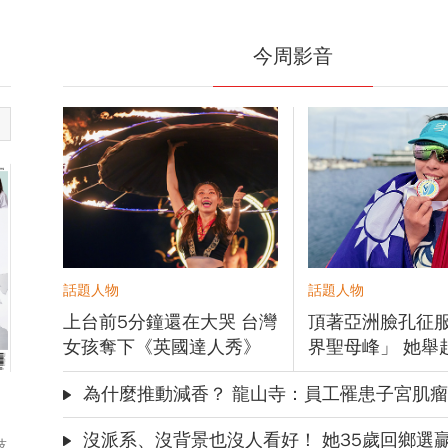
點】深
更好的台灣：回望精彩
的最新
風雲，預見前瞻行動
今周影音
投資風險
卓見匯聚 捕捉機遇
話題人物
話題人物
上台前5分鐘還在大哭 台灣
頂著亞洲臉孔征
女孩奪下《英國達人秀》
界聖母峰」 她舉
金按鈕
訴全世界：我來
為什麼推動減香？ 龍山寺：員工罹患子宮肌瘤、心血
沒派系、沒背景也沒人看好！ 她35歲回鄉選贏現任鎮長 怎
技