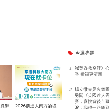
今選專題
減焚香救空汙》
1
香 祈福更清新
楊立微赤足火舞
2
勇闖《英國達人
賽，喜悅背後苦藏
仁裸辭
2026前進大南方論壇
高股息抗跌王選誰？台
淚：我想一路舞到