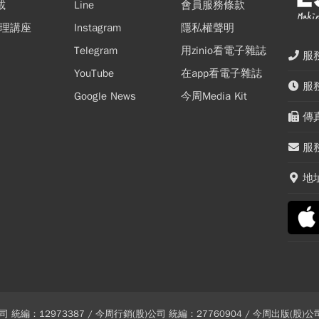
載
Line
會員服務條款
於
理講座
Instagram
隱私權聲明
球
紛
立
Telegram
用zinio看電子雜誌
風
會
多
服務
防
你
球
YouTube
在app看電子雜誌
風
服務
Google News
今周Media Kit
防
傳真
服務
地
 統編：12973387 / 今周行銷(股)公司 統編：27760904 / 今周出版(股)公司