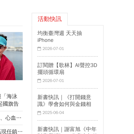
車遇3挑戰 專家籲合理調整票價
美科技巨頭AI變現考驗 台廠再穩
5年？
活動快訊
均衡臺灣週 天天抽
iPhone
2026-07-01
訂閱贈【歌林】AI聲控3D
擺頭循環扇
2026-07-01
服「海泳
新書快訊｜《打開錢意
起國旗告
識》學會如何與金錢相
處，才能真正體現富足
自台灣！
2025-06-04
管疾病！
新書快訊｜謝富旭《中年
麼做到的？