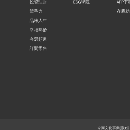
投資理財
ESG學院
APP下
享居室內設計 | 走進一
避免裝修糾紛 預防勝
別讓資產跟著台幣縮
一套絕活打天下？升級
競爭力
存股助
個彷彿會 呼吸的家
治療
水！布局美元解鎖全
百寶箱更吃香！擺脫熟
司法視角下的裝修糾
勤勞無法變有錢！建
一套絕活打天下？升級
品味人生
財富，拒絕單一市場
練的舒適圈，跳出越做
案
正確的財務系統，學
百寶箱更吃香！擺脫熟
「一式」報價單貓膩
別讓資產跟著台幣縮
別再死守舊人設，開掛
險，搭配美股打造高
越窄的專業陷阱
讓台股與美股同時為
練的舒適圈，跳出越做
小心裝修蟑螂！
水！布局美元解鎖全
當變形者才出色！甩掉
幸福熟齡
我要購買
我要購買
我要購買
我要購買
禦資產
工作的雙主場優勢
越窄的專業陷阱
財富，拒絕單一市場
僵化的「做自己」，用
今選頻道
險，搭配美股打造高
「隨機應變」解鎖職涯
訂閱
訂閱
訂閱
訂閱
禦資產
訂閱零售
今周文化事業(股)公司