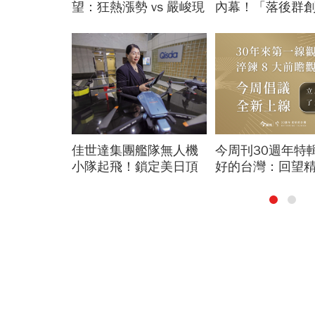
文？誰是賺
望：狂熱漲勢 vs 嚴峻現
內幕！「落後群
實
最後稻草？
、拿鐵傷心
佳世達集團艦隊無人機
今周刊30週年特
醫早上9點前
小隊起飛！鎖定美日頂
好的台灣：回望
級客戶切入
雲，預見前瞻行