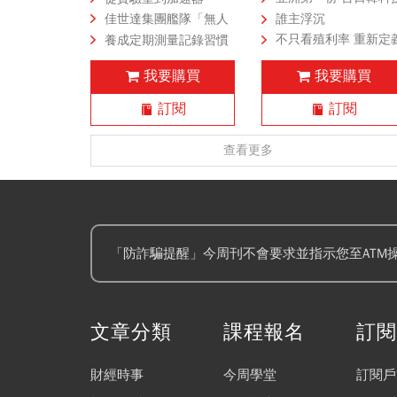
100強大調查》 台積
佳世達集團艦隊「無人
誰主浮沉
甩三星稱王，日本「
機小隊起飛」！投資新
不只看殖利率 重新定
養成定期測量記錄習慣
性工藝」爆發，東亞
創擎壤、翔隆，總座親
收益來源 八檔主動式
避免誘發因素 低血壓的
我要購買
我要購買
技重心十年大轉移 A
督軍養大精兵：鎖定美
股息ETF 配息策略體
日常管理與病兆注意
鏈三國志
日頂級客戶切入
訂閱
訂閱
查看更多
「防詐騙提醒」今周刊不會要求並指示您至ATM
文章分類
課程報名
訂
財經時事
今周學堂
訂閱戶