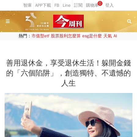
0
熱門：
市值型etf
股票股利怎麼算
esg是什麼
天氣
AI
善用退休金，享受退休生活！躲開金錢
的「六個陷阱」，創造獨特、不遺憾的
人生