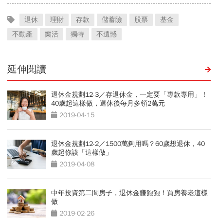
退休
理財
存款
儲蓄險
股票
基金
不動產
樂活
獨特
不遺憾
延伸閱讀
退休金規劃12-3／存退休金，一定要「專款專用」！
40歲起這樣做，退休後每月多領2萬元
2019-04-15
退休金規劃12-2／1500萬夠用嗎？60歲想退休，40
歲起你該「這樣做」
2019-04-08
中年投資第二間房子，退休金賺飽飽！買房養老這樣
做
2019-02-26