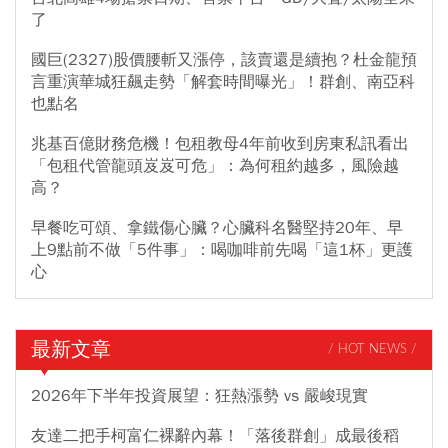
了
國巨(2327)股價腰斬又漲停，該賣還是續抱？杜金龍預
言重演華城狂飆走勢「解套時間曝光」！群創、南亞科
也點名
兆基百億財務危機！包租教母4年前收到房東私訊看出
「包租代管龍頭岌岌可危」：為何租約越多，風險越
高？
早餐吃可頌、拿鐵傷心臟？心臟科名醫堅持20年、早
上9點前不做「5件事」：喝咖啡前先喝「這1杯」更護
心
最新文章
/ HOT NEWS /
2026年下半年投資展望：狂熱漲勢 vs 嚴峻現實
友達二把手柯富仁裸辭內幕！「落後群創」成最後稻