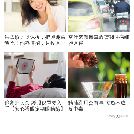
洪雪珍／退休後，把興趣當
空汙來襲機車族請關注癌細
飯吃！他靠這招，月收入竟
胞入侵
高到讓台灣上班族看不到車
尾燈
PR
追劇追太久 護眼保單要入
精油亂用會有事 療癒不成
手【安心護眼定期眼睛險】
反中毒
Ads by