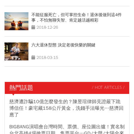
不能征服死亡，但可掌控生命！退休後做到這4件
事，不怕無聊失智、肯定越活越精彩
2018-12-26
六大退休型態 決定老後快樂的關鍵
2018-03-15
熱門話題
/ HOT ARTICLES /
慈濟遭詐騙10億怎麼發生的？陳昱瑄律師見證嚴下跪
博信任！豪宅藏158公斤黃金，洗錢手法曝光…慈濟回
應了
BIGBANG演唱會台灣時間、票價、座位圖出爐！實名制
台北高雄4場搶票日期、售票平台…GD/大聲/太陽全來