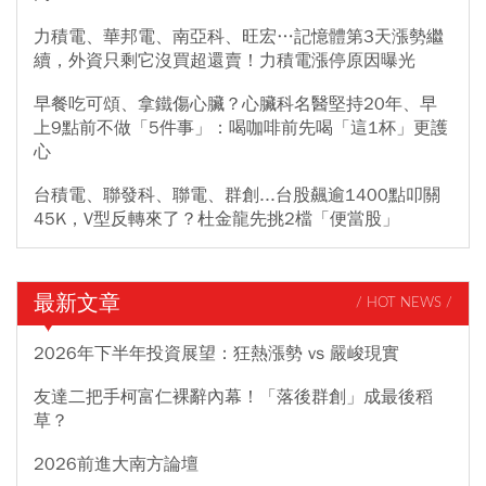
力積電、華邦電、南亞科、旺宏…記憶體第3天漲勢繼
續，外資只剩它沒買超還賣！力積電漲停原因曝光
早餐吃可頌、拿鐵傷心臟？心臟科名醫堅持20年、早
上9點前不做「5件事」：喝咖啡前先喝「這1杯」更護
心
台積電、聯發科、聯電、群創...台股飆逾1400點叩關
45K，V型反轉來了？杜金龍先挑2檔「便當股」
最新文章
/ HOT NEWS /
2026年下半年投資展望：狂熱漲勢 vs 嚴峻現實
友達二把手柯富仁裸辭內幕！「落後群創」成最後稻
草？
2026前進大南方論壇