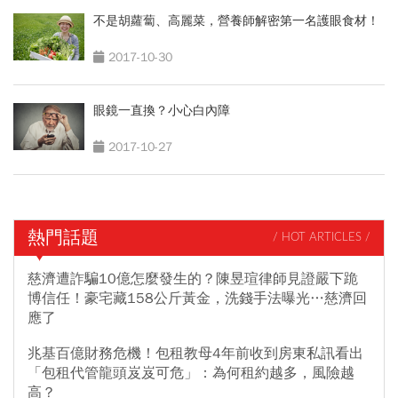
不是胡蘿蔔、高麗菜，營養師解密第一名護眼食材！
2017-10-30
眼鏡一直換？小心白內障
2017-10-27
熱門話題
/ HOT ARTICLES /
慈濟遭詐騙10億怎麼發生的？陳昱瑄律師見證嚴下跪
博信任！豪宅藏158公斤黃金，洗錢手法曝光…慈濟回
應了
兆基百億財務危機！包租教母4年前收到房東私訊看出
「包租代管龍頭岌岌可危」：為何租約越多，風險越
高？