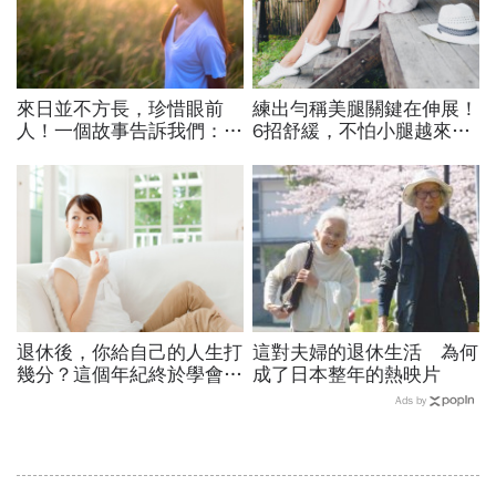
來日並不方長，珍惜眼前
練出勻稱美腿關鍵在伸展！
人！一個故事告訴我們：人
6招舒緩，不怕小腿越來越
生其實是減法，見一面就少
腫脹、痠痛
一面
退休後，你給自己的人生打
這對夫婦的退休生活 為何
幾分？這個年紀終於學會：
成了日本整年的熱映片
何必在乎別人評價，誠實面
Ads by
對自己更重要！