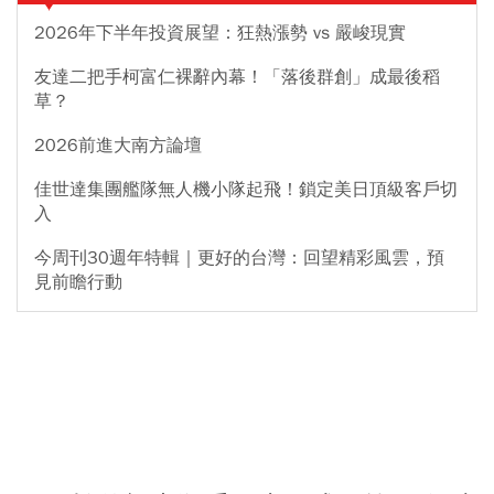
2026年下半年投資展望：狂熱漲勢 vs 嚴峻現實
友達二把手柯富仁裸辭內幕！「落後群創」成最後稻
草？
2026前進大南方論壇
佳世達集團艦隊無人機小隊起飛！鎖定美日頂級客戶切
入
今周刊30週年特輯｜更好的台灣：回望精彩風雲，預
見前瞻行動