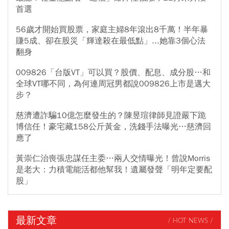
首選
56歲才開始買股票，家庭主婦8年滾出8千萬！半年暴
賺5成、卻在股災「輝達殺在最低點」...她靠3個心法
翻身
009826「台版VT」可以買？股價、配息、成分股…和
全球VT哪不同，為何連周冠男都說009826上市是邁大
步？
慈濟遭詐騙10億怎麼發生的？陳昱瑄律師見證嚴下跪
博信任！豪宅藏158公斤黃金，洗錢手法曝光…慈濟回
應了
黃崇仁治喪張忠謀任主委…兩人交情曝光！曾說Morris
是老大：力積電能活都他幫我！遺屬發聲「明年定要配
股」
最新文章
/ HOT NEWS /