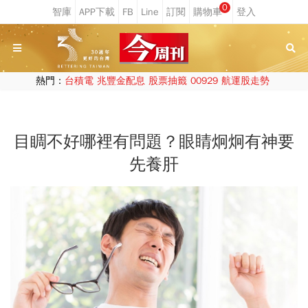
0
熱門：
台積電
兆豐金配息
股票抽籤
00929
航運股走勢
目睭不好哪裡有問題？眼睛炯炯有神要
先養肝