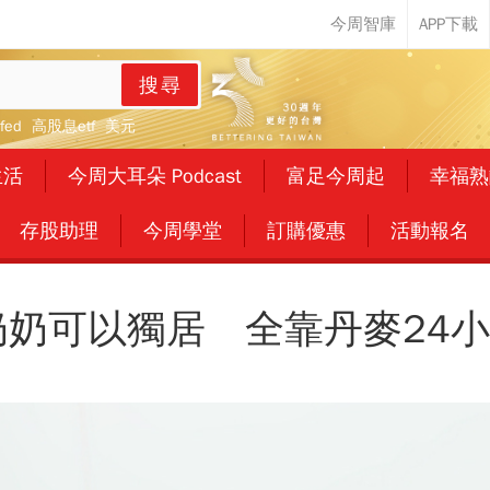
搜尋
fed
高股息etf
美元
生活
今周大耳朵 Podcast
富足今周起
幸福熟
存股助理
今周學堂
訂購優惠
活動報名
奶奶可以獨居 全靠丹麥24