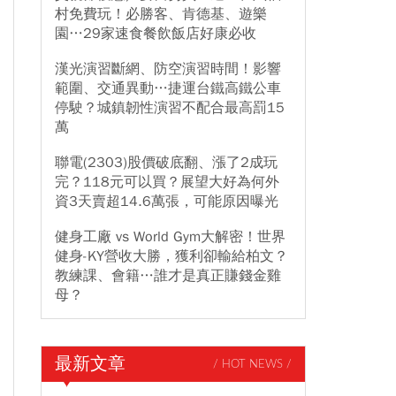
村免費玩！必勝客、肯德基、遊樂
園…29家速食餐飲飯店好康必收
漢光演習斷網、防空演習時間！影響
範圍、交通異動…捷運台鐵高鐵公車
停駛？城鎮韌性演習不配合最高罰15
萬
聯電(2303)股價破底翻、漲了2成玩
完？118元可以買？展望大好為何外
資3天賣超14.6萬張，可能原因曝光
健身工廠 vs World Gym大解密！世界
健身-KY營收大勝，獲利卻輸給柏文？
教練課、會籍…誰才是真正賺錢金雞
母？
最新文章
/ HOT NEWS /