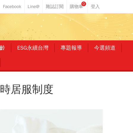
0
齡
ESG永續台灣
專題報導
今選頻道
小時居服制度