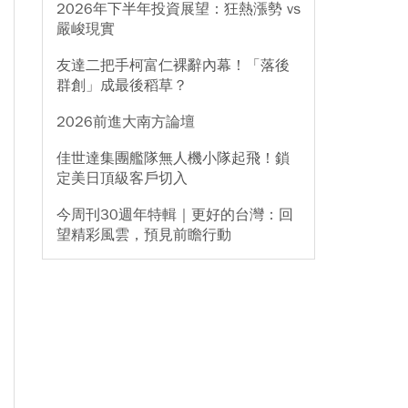
2026年下半年投資展望：狂熱漲勢 vs
嚴峻現實
友達二把手柯富仁裸辭內幕！「落後
群創」成最後稻草？
2026前進大南方論壇
佳世達集團艦隊無人機小隊起飛！鎖
定美日頂級客戶切入
今周刊30週年特輯｜更好的台灣：回
望精彩風雲，預見前瞻行動