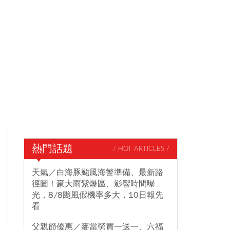
熱門話題
/ HOT ARTICLES /
天氣／白海豚颱風海警準備、最新路
徑圖！豪大雨紫爆區、影響時間曝
光，8/8颱風假機率多大，10日報先
看
父親節優惠／麥當勞買一送一、六福