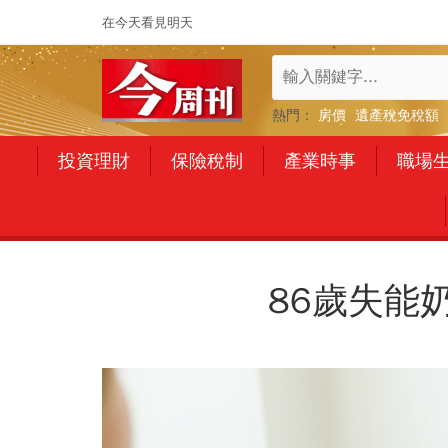
在今天看見明天
熱門：
房價
遺產稅免稅額
投資理財
保險稅制
產業時事
職場
86歲失能