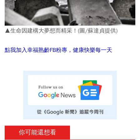
▲生命因建構大夢想而精采！(圖/蘇達貞提供)
點我加入幸福熟齡FB粉專，健康快樂每一天
你可能還想看