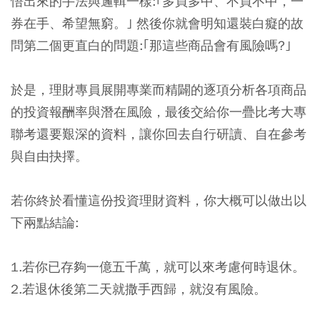
悟出來的手法與邏輯一樣:｢多買多中、不買不中，一
券在手、希望無窮。｣ 然後你就會明知還裝白癡的故
問第二個更直白的問題:｢那這些商品會有風險嗎?｣
於是，理財專員展開專業而精闢的逐項分析各項商品
的投資報酬率與潛在風險，最後交給你一疊比考大專
聯考還要艱深的資料，讓你回去自行研讀、自在參考
與自由抉擇。
若你終於看懂這份投資理財資料，你大概可以做出以
下兩點結論:
1.若你已存夠一億五千萬，就可以來考慮何時退休。
2.若退休後第二天就撒手西歸，就沒有風險。