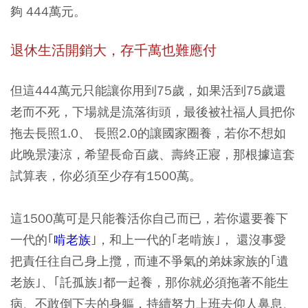
夠 444萬元。
退休生活開銷大，存千萬也難應付
但這444萬元只能讓你用到75歲，如果活到75歲還
老而不死，下場就是流落街頭，最後被社福人員把你
拖去長照1.0、 長照2.0的讓國家圈養，若你不想如
此晚景淒涼，希望長命百歲、壽終正寢，那根據這套
試算表，你必須至少存有1500萬。
這1500萬可是只能養活你自己而已，若你還要養下
一代的｢
啃老族
｣，和上一代的｢老啃族｣， 還沒事愛
把責任往自己身上攬，而連不爭氣的弟妹家族的｢遺
老族｣、｢託孤族｣都一起養，那你就必須拖著不能生
病、不敢倒下去的身軀，持續努力上班去仰人鼻息、