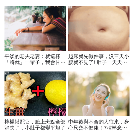
PR
平淡的老夫老妻：就這樣
起床就先做件事，沒三天小
「將就」一輩子，我會甘心
腹就不見了! 肚子一天天變
嗎？
小！
PR
檸檬搭配它，臉上斑點全部
中年後與不合的人往來，身
消失了，小肚子都變平坦了
心只會不健康！7種轉念擺
脫不良關係，幸福快樂「這