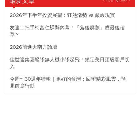
最新文章
/ HOT NEWS /
2026年下半年投資展望：狂熱漲勢 vs 嚴峻現實
友達二把手柯富仁裸辭內幕！「落後群創」成最後稻
草？
2026前進大南方論壇
佳世達集團艦隊無人機小隊起飛！鎖定美日頂級客戶切
入
今周刊30週年特輯｜更好的台灣：回望精彩風雲，預
見前瞻行動