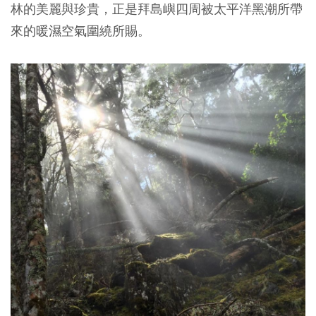
林的美麗與珍貴，正是拜島嶼四周被太平洋黑潮所帶
來的暖濕空氣圍繞所賜。