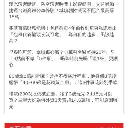
漢光演習斷網、防空演習時間！影響範圍、交通異動…
捷運台鐵高鐵公車停駛？城鎮韌性演習不配合最高罰
15萬
兆基百億財務危機！包租教母4年前收到房東私訊看出
「包租代管龍頭岌岌可危」：為何租約越多，風險越
高？
早餐吃可頌、拿鐵傷心臟？心臟科名醫堅持20年、早
上9點前不做「5件事」：喝咖啡前先喝「這1杯」更護
心
80歲拿1億能幹嘛？曾捨不得搭計程車，他身價8億後
醒悟「40~60歲是花錢黃金期」：這3件事花錢別手軟
聯電(2303)股價破底翻、漲了2成玩完？118元可以
買？展望大好為何外資3天賣超14.6萬張，可能原因曝
光