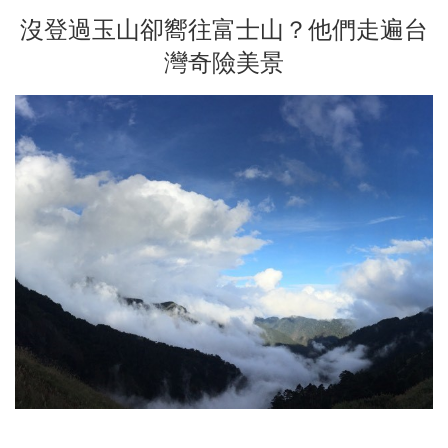
沒登過玉山卻嚮往富士山？他們走遍台
灣奇險美景