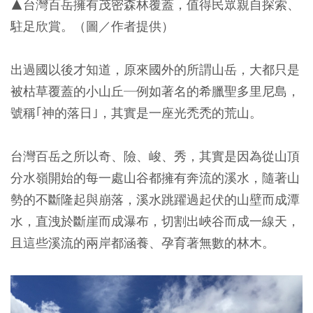
▲台灣百岳擁有茂密森林覆蓋，值得民眾親自探索、
駐足欣賞。（圖／作者提供）
出過國以後才知道，原來國外的所謂山岳，大都只是
被枯草覆蓋的小山丘─例如著名的希臘聖多里尼島，
號稱｢神的落日｣，其實是一座光禿禿的荒山。
台灣百岳之所以奇、險、峻、秀，其實是因為從山頂
分水嶺開始的每一處山谷都擁有奔流的溪水，隨著山
勢的不斷隆起與崩落，溪水跳躍過起伏的山壁而成潭
水，直洩於斷崖而成瀑布，切割出峽谷而成一線天，
且這些溪流的兩岸都涵養、孕育著無數的林木。