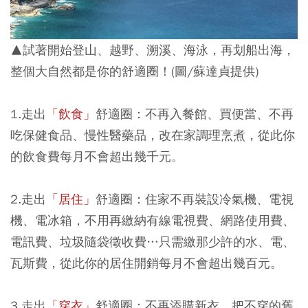
▲試著開始登山、越野、溯溪、海泳，再划船出海，
整個大自然都是你的舒適圈！(圖/蘇達貞提供)
1.走出
「飲食」
舒適圈：不再入餐館、買便當、不再
吃保健食品、慢性醫藥品，改在家調理烹煮，從此你
的飲食費每月不會超出幾千元。
2.走出
「居住」
舒適圈：住家不再裝設冷氣機、電視
機、電冰箱，不用再繳納有線電視費、網路使用費、
電訊費、垃圾隨袋徵收費…只需繳那少許的水、電、
瓦斯費，從此你的居住開銷每月不會超出幾百元。
3.走出
「穿衣」
舒適圈：不再添購新衣，把不穿的舊