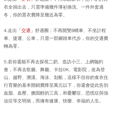
衣全捐出去，只需準備幾件薄衫換洗、一件外套過
冬，你的置衣費降至幾近為零。
4.走出
「交通」
舒適圈：不再開雙B轎車、不坐計程
車、捷運、公車，只需一部腳踏車代步，你的交通費
轉為零。
5.若你還能不再去探視二奶、造訪小三、上網咖約
會，不再去歌廳、舞廳、卡拉OK、電影院，改為登
山、越野、溯溪、海泳、划船，這樣不但你的食衣住
行育樂的基本開銷費降至萬元以下，你還會從此告別
血脂、血壓、膽固醇的三高，和憂鬱症、恐慌症與強
迫症等文明病，而擁有健康、快樂、幸福的人生。