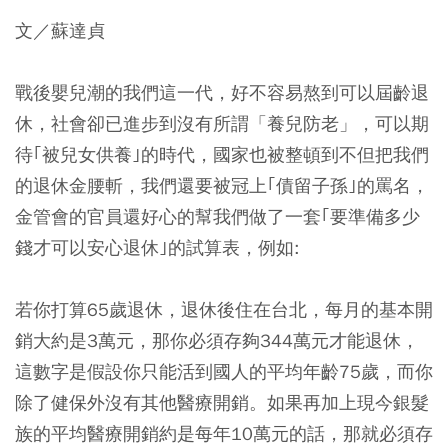
文／蘇達貞
戰後嬰兒潮的我們這一代，好不容易熬到可以屆齡退
休，社會卻已進步到沒有所謂「養兒防老」，可以期
待｢被兒女供養｣的時代，國家也被整頓到不但把我們
的退休金腰斬，我們還要被冠上｢債留子孫｣的罵名，
金管會的官員還好心的幫我們做了一套｢要準備多少
錢才可以安心退休｣的試算表，例如:
若你打算65歲退休，退休後住在台北，每月的基本開
銷大約是3萬元，那你必須存夠344萬元才能退休，
這數字是假設你只能活到國人的平均年齡75歲，而你
除了健保外沒有其他醫療開銷。如果再加上現今銀髮
族的平均醫療開銷約是每年10萬元的話，那就必須存