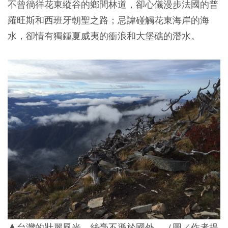
不曾徜徉花東縱谷的鄉間林道，卻心儀漫步法國的普
羅旺斯和西班牙朝聖之路；忌諱碰觸花東海岸的海
水，卻情有獨鍾夏威夷的衝浪和大堡礁的潛水。
▲台灣的壯麗風光，絲毫不遜於國外。（圖／作者提