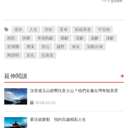
Ads by
樣」創造
退休
人生
存款
富有
延緩衰老
不生病
精彩
快樂
幸福熟齡
樂齡
逆齡
超齡
凍齡
舒適圈
溯溪
登山
越野
海泳
划船出海
陶淵明
老化
抗衰老
延伸閱讀
沒登過玉山卻嚮往富士山？他們走遍台灣奇險美景
2018-02-23
要活就要動 預約百歲精彩人生