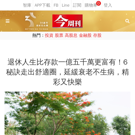
0
熱門：
投資
股票
高股息
金融股
存股
退休人生比存款一億五千萬更富有！6
秘訣走出舒適圈，延緩衰老不生病，精
彩又快樂