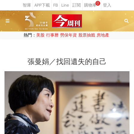
0
熱門：
美股
行事曆
勞保年資
股票抽籤
房地產
張曼娟／找回遺失的自己