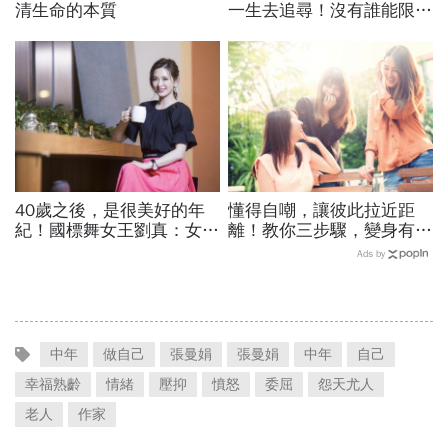
清生命的本質
一生去追尋！沒有誰能限制
你，最會綁住你的人其實是
自己？
40歲之後，是很美好的年
懂得自嘲，讓彼此拉近距
紀！國標舞女王劉真：女人
離！教你三步驟，變身有溫
的智慧光采，任憑誰也拿不
度的天然幽默人
Ads by
走
中年
做自己
張曼娟
張曼娟
中年
自己
幸福熟齡
情緒
壓抑
憤怒
委屈
怨天尤人
老人
作家