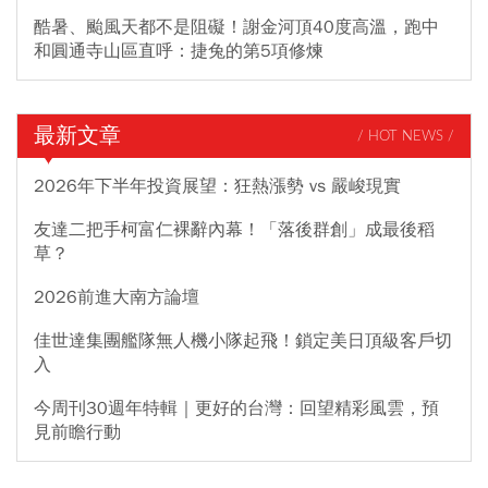
酷暑、颱風天都不是阻礙！謝金河頂40度高溫，跑中
和圓通寺山區直呼：捷兔的第5項修煉
最新文章
/ HOT NEWS /
2026年下半年投資展望：狂熱漲勢 vs 嚴峻現實
友達二把手柯富仁裸辭內幕！「落後群創」成最後稻
草？
2026前進大南方論壇
佳世達集團艦隊無人機小隊起飛！鎖定美日頂級客戶切
入
今周刊30週年特輯｜更好的台灣：回望精彩風雲，預
見前瞻行動