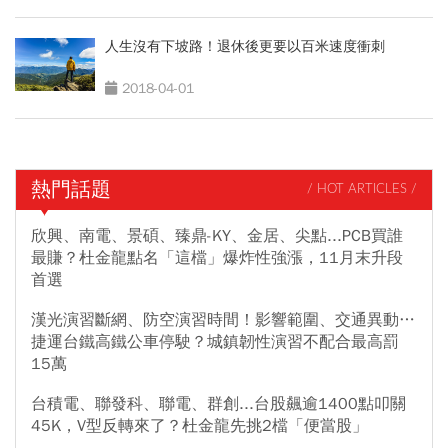
人生沒有下坡路！退休後更要以百米速度衝刺
2018-04-01
熱門話題
/ HOT ARTICLES /
欣興、南電、景碩、臻鼎-KY、金居、尖點...PCB買誰
最賺？杜金龍點名「這檔」爆炸性強漲，11月末升段
首選
漢光演習斷網、防空演習時間！影響範圍、交通異動…
捷運台鐵高鐵公車停駛？城鎮韌性演習不配合最高罰
15萬
台積電、聯發科、聯電、群創...台股飆逾1400點叩關
45K，V型反轉來了？杜金龍先挑2檔「便當股」