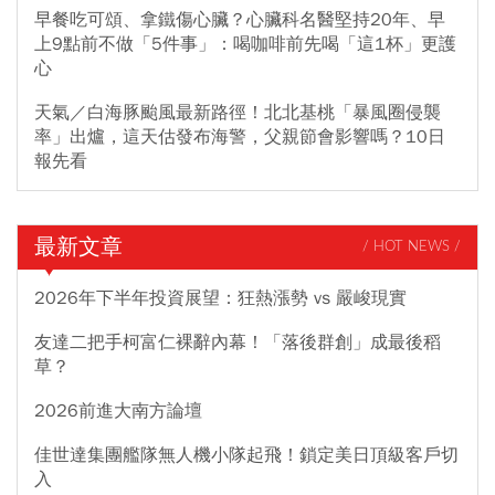
早餐吃可頌、拿鐵傷心臟？心臟科名醫堅持20年、早
上9點前不做「5件事」：喝咖啡前先喝「這1杯」更護
心
天氣／白海豚颱風最新路徑！北北基桃「暴風圈侵襲
率」出爐，這天估發布海警，父親節會影響嗎？10日
報先看
最新文章
/ HOT NEWS /
2026年下半年投資展望：狂熱漲勢 vs 嚴峻現實
友達二把手柯富仁裸辭內幕！「落後群創」成最後稻
草？
2026前進大南方論壇
佳世達集團艦隊無人機小隊起飛！鎖定美日頂級客戶切
入