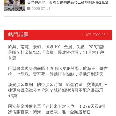
美光包產能、美國百億補助背後...矽晶圓追高2風險
2026-07-14
熱門話題
/ HOT STORIES /
欣興、南電、景碩、臻鼎-KY、金居、尖點...PCB買誰
最賺？杜金龍點名「這檔」爆炸性強漲，11月末升段
首選
巨型鋼彈現身信義區！20個人氣IP登場，航海王、哥吉
拉、七龍珠、寶可夢…盤點打卡熱點，活動只到這天
漢光演習斷網、防空演習時間！影響範圍、交通異動…
捷運台鐵高鐵公車停駛？城鎮韌性演習不配合最高罰
15萬
國安基金護盤名單「存起來下次卡位」！279天買8檔
翻倍賺百億：鴻海、台達電...唯一金融股是它