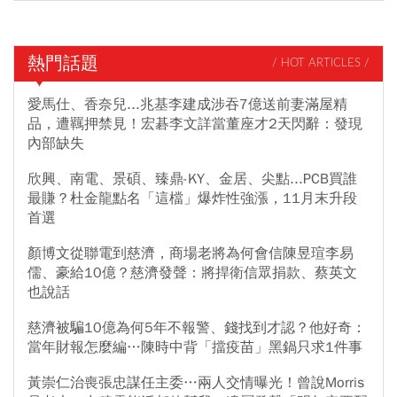
熱門話題
/ HOT ARTICLES /
愛馬仕、香奈兒...兆基李建成涉吞7億送前妻滿屋精
品，遭羈押禁見！宏碁李文詳當董座才2天閃辭：發現
內部缺失
欣興、南電、景碩、臻鼎-KY、金居、尖點...PCB買誰
最賺？杜金龍點名「這檔」爆炸性強漲，11月末升段
首選
顏博文從聯電到慈濟，商場老將為何會信陳昱瑄李易
儒、豪給10億？慈濟發聲：將捍衛信眾捐款、蔡英文
也說話
慈濟被騙10億為何5年不報警、錢找到才認？他好奇：
當年財報怎麼編…陳時中背「擋疫苗」黑鍋只求1件事
黃崇仁治喪張忠謀任主委…兩人交情曝光！曾說Morris