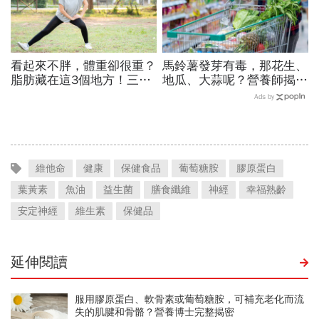
看起來不胖，體重卻很重？
馬鈴薯發芽有毒，那花生、
脂肪藏在這3個地方！三招
地瓜、大蒜呢？營養師揭
有效減脂、健康減重
密：這1種食材發芽後更營
Ads by
養！
維他命
健康
保健食品
葡萄糖胺
膠原蛋白
葉黃素
魚油
益生菌
膳食纖維
神經
幸福熟齡
安定神經
維生素
保健品
延伸閱讀
服用膠原蛋白、軟骨素或葡萄糖胺，可補充老化而流
失的肌腱和骨骼？營養博士完整揭密