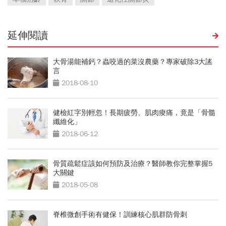
延伸閱讀
大骨湯能補鈣？蟲咬過的菜沒農藥？專家破除3大謠
言
2018-08-10
健檢紅字別輕忽！長期疲勞、肌肉痠痛，竟是「骨髓
纖維化」
2018-06-12
骨質疏鬆症該如何預防及治療？醫師教你完整掌握5
大關鍵
2018-05-08
脊椎微創手術有健保！訓練核心肌群防骨刺