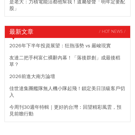
是老大：力積電能活都他幫我！遺屬發聲「明年定要配
股」
最新文章
/ HOT NEWS /
2026年下半年投資展望：狂熱漲勢 vs 嚴峻現實
友達二把手柯富仁裸辭內幕！「落後群創」成最後稻
草？
2026前進大南方論壇
佳世達集團艦隊無人機小隊起飛！鎖定美日頂級客戶切
入
今周刊30週年特輯｜更好的台灣：回望精彩風雲，預
見前瞻行動