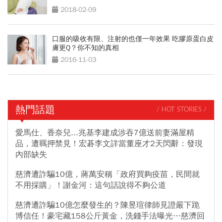
2018-02-09
口服的吸收有限、注射的也僅一年效果 吃膠原蛋白皮
膚更Q？你不知的真相
2016-11-03
熱門話題
/ HOT STORIES /
愛馬仕、香奈兒...兆基李建成涉吞7億送前妻滿屋精
品，遭羈押禁見！宏碁李文詳當董座才2天閃辭：發現
內部缺失
慈濟遭詐騙10億，蔣萬安稱「政府買夠疫苗，民間就
不用採購」！謝金河：這句話說得不夠公道
慈濟遭詐騙10億怎麼發生的？陳昱瑄律師見證嚴下跪
博信任！豪宅藏158公斤黃金，洗錢手法曝光…慈濟回