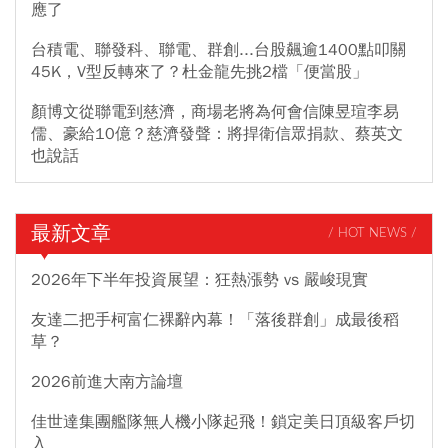
應了
台積電、聯發科、聯電、群創...台股飆逾1400點叩關
45K，V型反轉來了？杜金龍先挑2檔「便當股」
顏博文從聯電到慈濟，商場老將為何會信陳昱瑄李易
儒、豪給10億？慈濟發聲：將捍衛信眾捐款、蔡英文
也說話
最新文章
/ HOT NEWS /
2026年下半年投資展望：狂熱漲勢 vs 嚴峻現實
友達二把手柯富仁裸辭內幕！「落後群創」成最後稻
草？
2026前進大南方論壇
佳世達集團艦隊無人機小隊起飛！鎖定美日頂級客戶切
入