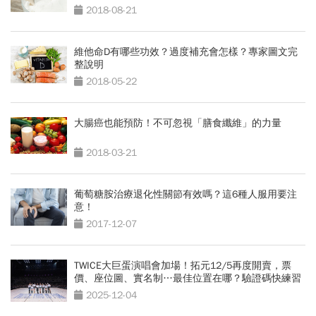
2018-08-21
維他命D有哪些功效？過度補充會怎樣？專家圖文完
整說明
2018-05-22
大腸癌也能預防！不可忽視「膳食纖維」的力量
2018-03-21
葡萄糖胺治療退化性關節有效嗎？這6種人服用要注
意！
2017-12-07
TWICE大巨蛋演唱會加場！拓元12/5再度開賣，票
價、座位圖、實名制…最佳位置在哪？驗證碼快練習
2025-12-04