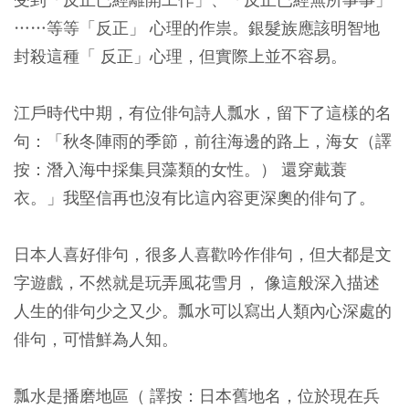
……等等「反正」 心理的作祟。銀髮族應該明智地
封殺這種「 反正」心理，但實際上並不容易。
江戶時代中期，有位俳句詩人瓢水，留下了這樣的名
句：
「秋冬陣雨的季節，前往海邊的路上，海女（譯
按：潛入海中採集貝藻類的女性。） 還穿戴蓑
衣。」
我堅信再也沒有比這內容更深奧的俳句了。
日本人喜好俳句，很多人喜歡吟作俳句，但大都是文
字遊戲，不然就是玩弄風花雪月， 像這般深入描述
人生的俳句少之又少。瓢水可以寫出人類內心深處的
俳句，可惜鮮為人知。
瓢水是播磨地區（ 譯按：日本舊地名，位於現在兵