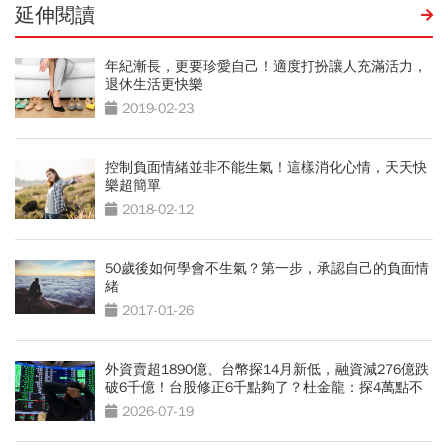
延伸閱讀
年紀漸長，更要珍愛自己！適度打扮讓人充滿活力，
退休生活更快樂
2019-02-23
控制負面情緒並非不能生氣！這樣消化心情，天天快
樂超簡單
2018-02-12
50歲後如何學會不生氣？第一步，承認自己的負面情
緒
2017-01-26
外資賣超1890億、台幣探14月新低，融資減276億跌
破6千億！台股修正6千點夠了？杜金龍：探4萬點不
無可能
2026-07-19