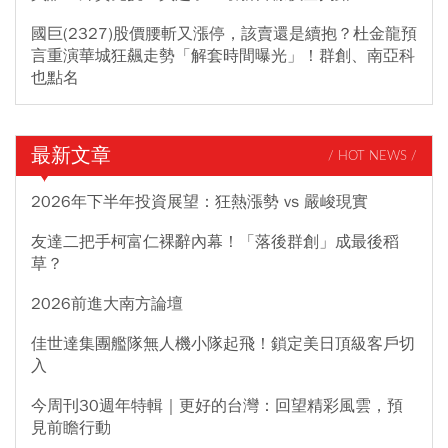
國巨(2327)股價腰斬又漲停，該賣還是續抱？杜金龍預
言重演華城狂飆走勢「解套時間曝光」！群創、南亞科
也點名
最新文章
/ HOT NEWS /
2026年下半年投資展望：狂熱漲勢 vs 嚴峻現實
友達二把手柯富仁裸辭內幕！「落後群創」成最後稻
草？
2026前進大南方論壇
佳世達集團艦隊無人機小隊起飛！鎖定美日頂級客戶切
入
今周刊30週年特輯｜更好的台灣：回望精彩風雲，預
見前瞻行動