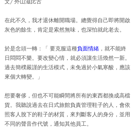
文/ 外山滋比古
在此不久，我才退休離開職場。總覺得自己即將開啟
灰色的餘生，肯定是索然無味，也深怕就此老去。
於是念頭一轉：「 要克服這種
負面情緒
，就不能終
日悶悶不樂。要改變心情，就必須讓生活煥然一新。
過去簡樸嚴謹的生活模式，未免過於小氣寒酸，應該
來個大轉變。」
想要奢侈，但也不可能瞬間將所有的東西都換成高檔
貨。我聽說過去在日式旅館負責管理鞋子的人，會依
照客人脫下的鞋子的材質，來判斷客人的身分，並用
不同的聲音作代號，通知其他員工。