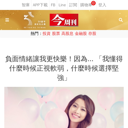
0
熱門：
投資
股票
高股息
金融股
存股
負面情緒讓我更快樂！因為... 「我懂得
什麼時候正視軟弱，什麼時候選擇堅
強」