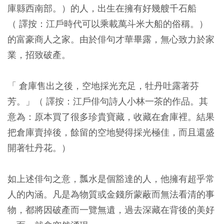
庫縣西南部。）的人，出生在擁有好幾艘千石船
（ 譯按：江戶時代可以乘載萬斗米大船的俗稱。）
的富豪商人之家。由於俳句才華畢露，無心致力於家
業，招致破產。
「 倉庫售出之後，空地採光充足，牡丹吐露著芬
芳。」
（ 譯按：江戶俳句詩人小林一茶的作品。其
意為：原本買了很多珍貴寶藏，收藏在倉庫裡。結果
把倉庫賣掉後，餘留的空地變得採光極佳，而且還盛
開著牡丹花。）
如上述俳句之意，瓢水是個豁達的人，他擁有超乎常
人的內涵。凡是為物質或金錢所蒙蔽而無法看清的事
物，都將因破產而一覽無遺，過去深藏在背後的美好