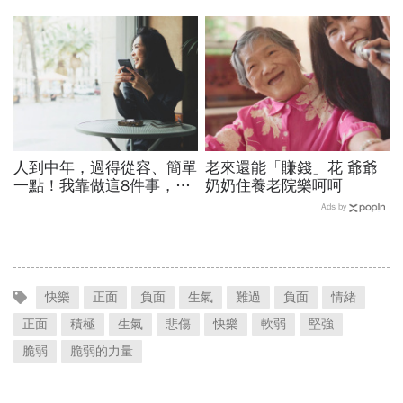
前展開
後，擁有改變的勇氣，我要
活得更精采
人到中年，過得從容、簡單
老來還能「賺錢」花 爺爺
一點！我靠做這8件事，把
奶奶住養老院樂呵呵
自己的健康快樂找回來
Ads by
快樂
正面
負面
生氣
難過
負面
情緒
正面
積極
生氣
悲傷
快樂
軟弱
堅強
脆弱
脆弱的力量