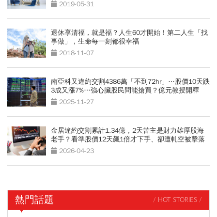
2019-05-31
退休享清福，就是福？人生60才開始！第二人生「找
事做」，生命每一刻都很幸福
2018-11-07
南亞科又違約交割4386萬「不到72hr」…股價10天跌
3成又漲7%…強心臟股民問能搶買？億元教授開釋
2025-11-27
金居違約交割累計1.34億，2天苦主是財力雄厚股海
老手？看準股價12天飆1倍才下手、卻遭軋空被擊落
2026-04-23
熱門話題
/ HOT STORIES /