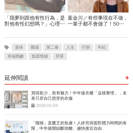
退休
職場
第二春
人生
打扮
年紀
幸福熟齡
負面情緒
穿搭
延伸閱讀
買得愈少，愈有魅力！中年後衣櫃「這樣整理」，未
來只穿自己想穿的衣服
2020-01-03
「囤積」是匱乏的焦慮！人終究得面對體力時間的有
限，中年後開始斷捨離、越快接近自由