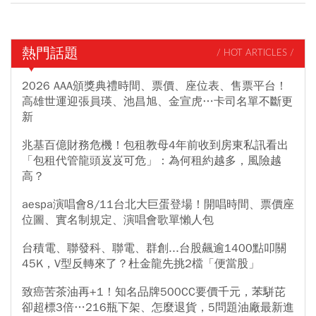
熱門話題
/ HOT ARTICLES /
2026 AAA頒獎典禮時間、票價、座位表、售票平台！
高雄世運迎張員瑛、池昌旭、金宣虎…卡司名單不斷更
新
兆基百億財務危機！包租教母4年前收到房東私訊看出
「包租代管龍頭岌岌可危」：為何租約越多，風險越
高？
aespa演唱會8/11台北大巨蛋登場！開唱時間、票價座
位圖、實名制規定、演唱會歌單懶人包
台積電、聯發科、聯電、群創...台股飆逾1400點叩關
45K，V型反轉來了？杜金龍先挑2檔「便當股」
致癌苦茶油再+1！知名品牌500CC要價千元，苯駢芘
卻超標3倍…216瓶下架、怎麼退貨，5問題油廠最新進