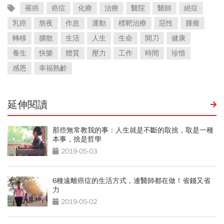
罹癌
癌症
化療
治療
醫院
醫師
絕症
乳癌
熬夜
作息
運動
標靶治療
惡性
腫瘤
轉移
擴散
生活
人生
生命
開刀
健康
養生
快樂
體質
壓力
工作
時間
珍惜
感恩
幸福熟齡
延伸閱讀
那些無常教我的事：人生就是不斷的取捨，取是一種
本事，捨是哲學
2019-05-03
6種遠離癌症的生活方式，連醫師都在做！省錢又省
力
2019-05-02