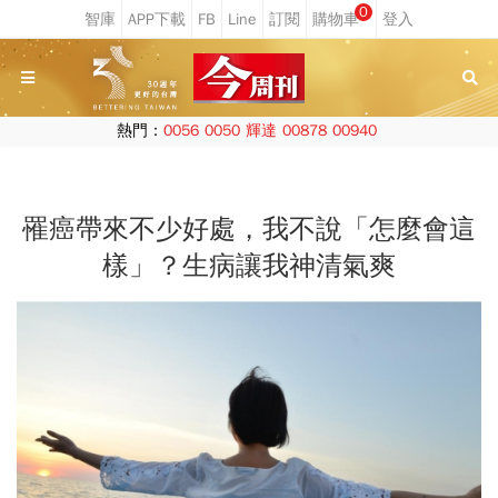
0
熱門：
0056
0050
輝達
00878
00940
罹癌帶來不少好處，我不說「怎麼會這
樣」？生病讓我神清氣爽