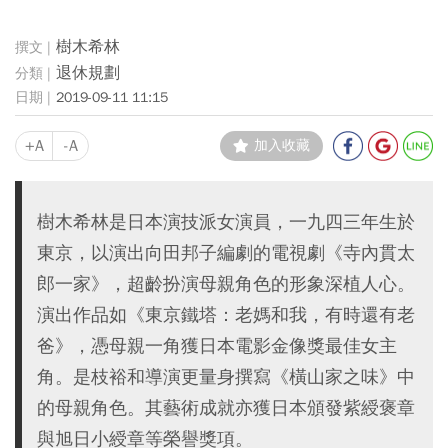
樹木希林
退休規劃
2019-09-11 11:15
+A
-A
加入收藏
樹木希林是日本演技派女演員，一九四三年生於
東京，以演出向田邦子編劇的電視劇《寺內貫太
郎一家》，超齡扮演母親角色的形象深植人心。
演出作品如《東京鐵塔：老媽和我，有時還有老
爸》，憑母親一角獲日本電影金像獎最佳女主
角。是枝裕和導演更量身撰寫《橫山家之味》中
的母親角色。其藝術成就亦獲日本頒發紫綬褒章
與旭日小綬章等榮譽獎項。