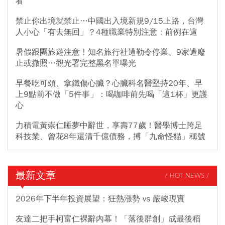
看
禁止你出境就禁止…中國出入境新規9/15上路，台灣
人小心「有去無回」？4種職業特別注意：前例在這
暑假跟團旅遊注意！知名旅行社遭勒令停業、9家遭廢
止或撤照…觀光署完整黑名單曝光
早餐吃可頌、拿鐵傷心臟？心臟科名醫堅持20年、早
上9點前不做「5件事」：喝咖啡前先喝「這1杯」更護
心
力積電黃崇仁睡夢中辭世，享壽77歲！醫學博士跨足
科技業、曾花8年還清千億債務，搏「九命怪貓」稱號
最新文章
/ HOT NEWS /
2026年下半年投資展望：狂熱漲勢 vs 嚴峻現實
友達二把手柯富仁裸辭內幕！「落後群創」成最後稻