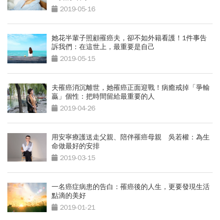
2019-05-16
她花半輩子照顧罹癌夫，卻不如外籍看護！1件事告
訴我們：在這世上，最重要是自己
2019-05-15
夫罹癌消沉離世，她罹癌正面迎戰！病癒戒掉「爭輸
贏」個性：把時間留給最重要的人
2019-04-26
用安寧療護送走父親、陪伴罹癌母親 吳若權：為生
命做最好的安排
2019-03-15
一名癌症病患的告白：罹癌後的人生，更要發現生活
點滴的美好
2019-01-21