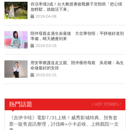
存活率僅2成！台大教授勇敢戰勝子宮頸癌「把心情
放輕鬆，就能活下來」
2019-04-08
陪伴母親走過生命最後 方念華領悟：平靜做好道別
準備，晴天總會到來
2019-03-19
用安寧療護送走父親、陪伴罹癌母親 吳若權：為生
命做最好的安排
2019-03-15
熱門話題
/ HOT STORIES /
《吉伊卡哇》電影7/31上映！威秀影城特典、預售套
票…販售資訊整理，討伐棒+小卡必收、上映戲院一文