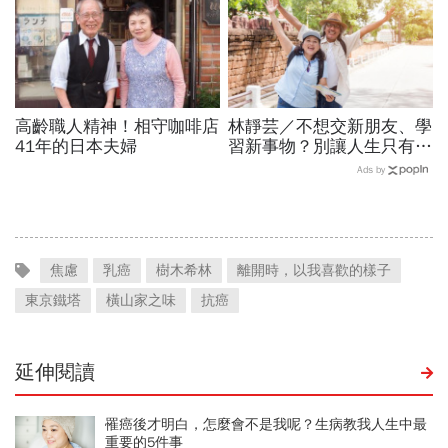
高齡職人精神！相守咖啡店
林靜芸／不想交新朋友、學
41年的日本夫婦
習新事物？別讓人生只有
60分，「超越自己」才能
Ads by
幸福快樂
焦慮
乳癌
樹木希林
離開時，以我喜歡的樣子
東京鐵塔
橫山家之味
抗癌
延伸閱讀
罹癌後才明白，怎麼會不是我呢？生病教我人生中最
重要的5件事