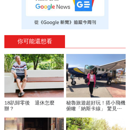
你可能還想看
18趴歸零後 退休怎麼
秘魯旅遊超好玩！搭小飛機
辦？
俯瞰「納斯卡線」 驚見外
星人千年之謎