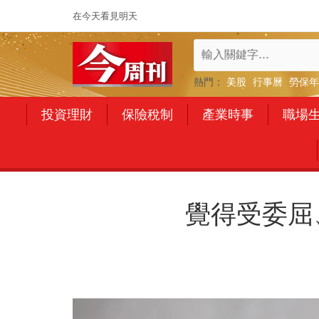
在今天看見明天
熱門：
美股
行事曆
勞保年
投資理財
保險稅制
產業時事
職場
覺得受委屈