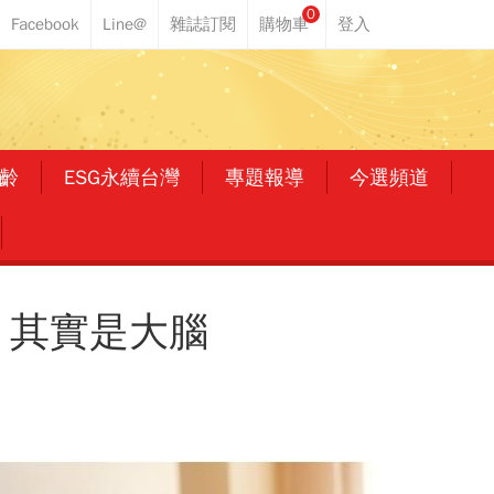
0
齡
ESG永續台灣
專題報導
今選頻道
！其實是大腦