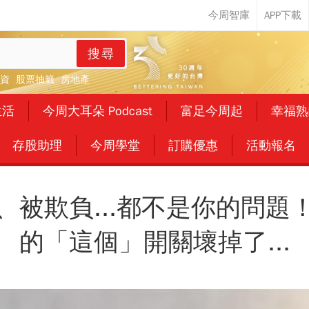
搜尋
資
股票抽籤
房地產
生活
今周大耳朵 Podcast
富足今周起
幸福熟
存股助理
今周學堂
訂購優惠
活動報名
、被欺負...都不是你的問題
的「這個」開關壞掉了...