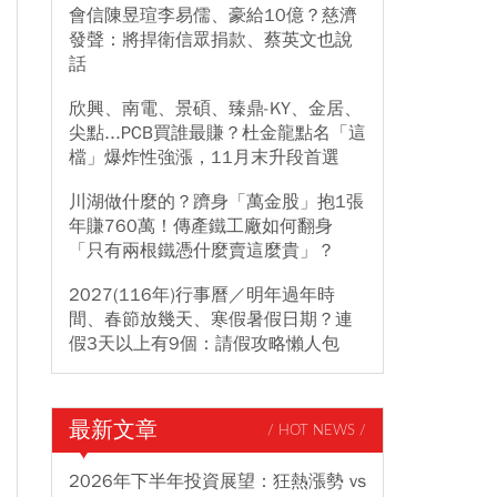
會信陳昱瑄李易儒、豪給10億？慈濟
發聲：將捍衛信眾捐款、蔡英文也說
話
欣興、南電、景碩、臻鼎-KY、金居、
尖點...PCB買誰最賺？杜金龍點名「這
檔」爆炸性強漲，11月末升段首選
川湖做什麼的？躋身「萬金股」抱1張
年賺760萬！傳產鐵工廠如何翻身
「只有兩根鐵憑什麼賣這麼貴」？
2027(116年)行事曆／明年過年時
間、春節放幾天、寒假暑假日期？連
假3天以上有9個：請假攻略懶人包
最新文章
/ HOT NEWS /
2026年下半年投資展望：狂熱漲勢 vs