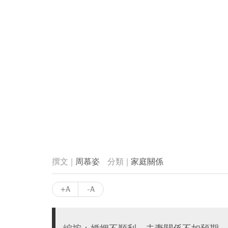
周慕姿
家庭關係
+A
-A