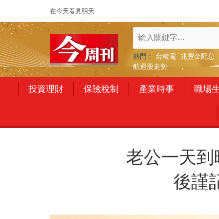
在今天看見明天
熱門：
台積電
兆豐金配息
航運股走勢
投資理財
保險稅制
產業時事
職場
老公一天到
後謹