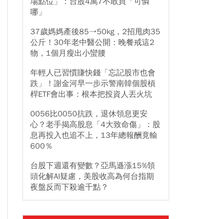
場點位」：台股4萬7不敢買「可憐
哪」
37歲媽媽產後85→50kg，2招甩肉35
公斤！30年老中醫公開：晚餐戒這2
物，1個月瘦出小蠻腰
年輕人已習慣賺快錢「忘記股市也會
跌」！謝金河早一步示警南韓個股槓
桿ETF會出事：根本把投資人丟火坑
0056比0050抗跌，退休領息更安
心？老手揭高股息「4大致命傷」：股
息再投入也追不上，13年總報酬竟輸
600％
台股下週還有變數？亞馬遜漲15%領
頭化解AI疑慮，美股收高為何台指期
夜盤反而下殺逾千點？