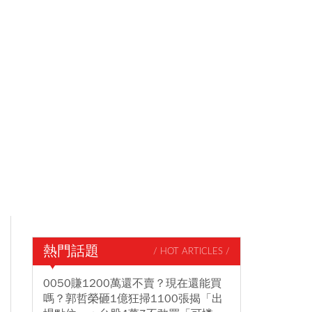
熱門話題
/ HOT ARTICLES /
0050賺1200萬還不賣？現在還能買
嗎？郭哲榮砸1億狂掃1100張揭「出