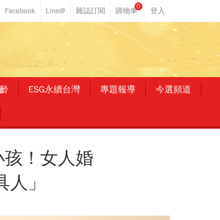
0
齡
ESG永續台灣
專題報導
今選頻道
小孩！女人婚
具人」