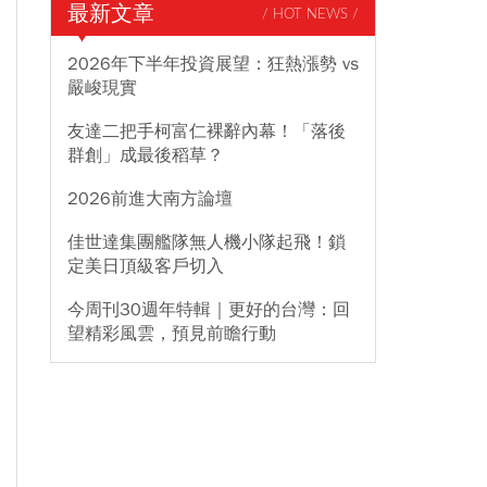
最新文章
/ HOT NEWS /
2026年下半年投資展望：狂熱漲勢 vs
嚴峻現實
友達二把手柯富仁裸辭內幕！「落後
群創」成最後稻草？
2026前進大南方論壇
佳世達集團艦隊無人機小隊起飛！鎖
定美日頂級客戶切入
今周刊30週年特輯｜更好的台灣：回
望精彩風雲，預見前瞻行動