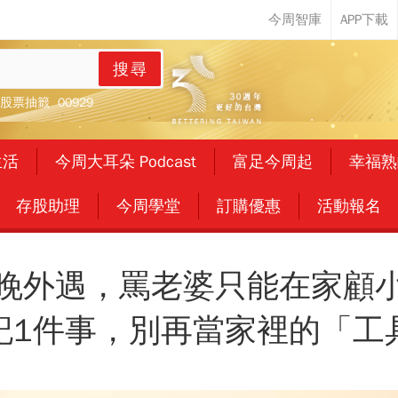
搜尋
股票抽籤
00929
生活
今周大耳朵 Podcast
富足今周起
幸福熟
存股助理
今周學堂
訂購優惠
活動報名
晚外遇，罵老婆只能在家顧
記1件事，別再當家裡的「工