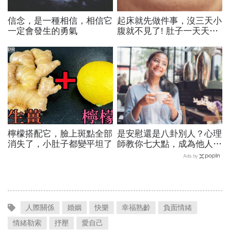
信念，是一種相信，相信它
起床就先做件事，沒三天小
一定會發生的勇氣
腹就不見了! 肚子一天天變
小！
PR
檸檬搭配它，臉上斑點全部
是安慰還是八卦別人？心理
消失了，小肚子都變平坦了
師教你七大點，成為他人溫
暖的擁抱，記得「受傷的人
Ads by
很敏感」
人際關係
婚姻
快樂
幸福熟齡
負面情緒
情緒勒索
抒壓
愛自己