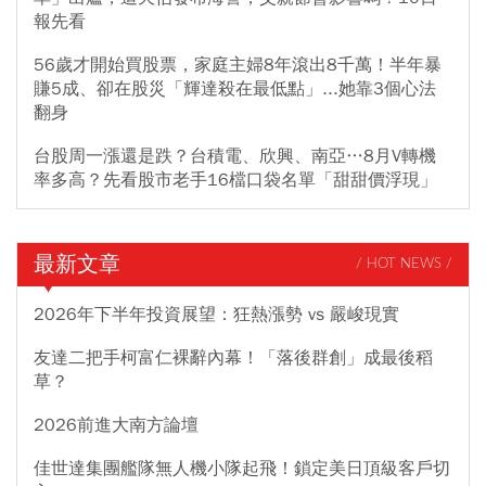
報先看
56歲才開始買股票，家庭主婦8年滾出8千萬！半年暴
賺5成、卻在股災「輝達殺在最低點」...她靠3個心法
翻身
台股周一漲還是跌？台積電、欣興、南亞…8月V轉機
率多高？先看股市老手16檔口袋名單「甜甜價浮現」
最新文章
/ HOT NEWS /
2026年下半年投資展望：狂熱漲勢 vs 嚴峻現實
友達二把手柯富仁裸辭內幕！「落後群創」成最後稻
草？
2026前進大南方論壇
佳世達集團艦隊無人機小隊起飛！鎖定美日頂級客戶切