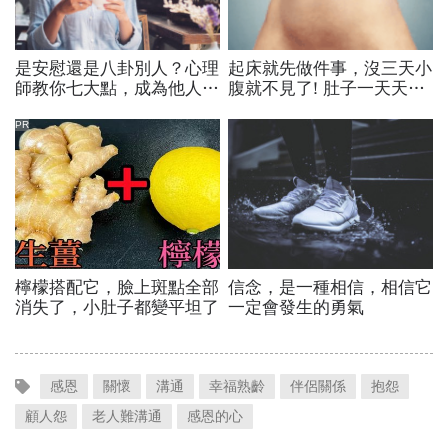
感恩
關懷
溝通
幸福熟齡
伴侶關係
抱怨
顧人怨
老人難溝通
感恩的心