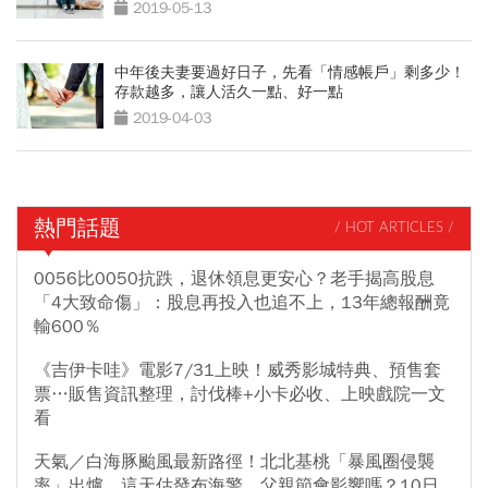
2019-05-13
中年後夫妻要過好日子，先看「情感帳戶」剩多少！
存款越多，讓人活久一點、好一點
2019-04-03
熱門話題
/ HOT ARTICLES /
0056比0050抗跌，退休領息更安心？老手揭高股息
「4大致命傷」：股息再投入也追不上，13年總報酬竟
輸600％
《吉伊卡哇》電影7/31上映！威秀影城特典、預售套
票…販售資訊整理，討伐棒+小卡必收、上映戲院一文
看
天氣／白海豚颱風最新路徑！北北基桃「暴風圈侵襲
率」出爐，這天估發布海警，父親節會影響嗎？10日