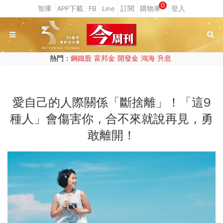
0
熱門：
鋼鐵股
富邦金
開發金
鴻海
升息
愛自己的人際關係「斷捨離」！「這9
種人」會傷害你，合不來就說再見，勇
敢離開！