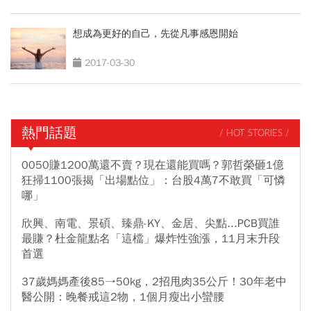
想成為更好的自己，先從凡事感恩開始
2017-03-30
熱門話題
/ HOT STORIES /
0050賺1200萬還不賣？現在還能買嗎？郭哲榮砸1億
狂掃1100張揭「出場點位」：台股4萬7不敢買「可憐
哪」
欣興、南電、景碩、臻鼎-KY、金居、尖點...PCB買誰
最賺？杜金龍點名「這檔」爆炸性強漲，11月末升段
首選
37歲媽媽產後85→50kg，2招甩肉35公斤！30年老中
醫公開：晚餐戒這2物，1個月瘦出小蠻腰