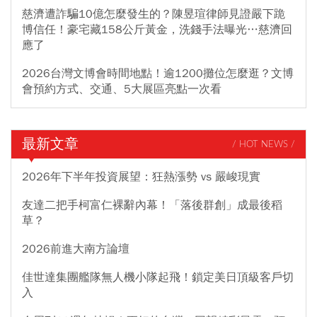
慈濟遭詐騙10億怎麼發生的？陳昱瑄律師見證嚴下跪
博信任！豪宅藏158公斤黃金，洗錢手法曝光…慈濟回
應了
2026台灣文博會時間地點！逾1200攤位怎麼逛？文博
會預約方式、交通、5大展區亮點一次看
最新文章
/ HOT NEWS /
2026年下半年投資展望：狂熱漲勢 vs 嚴峻現實
友達二把手柯富仁裸辭內幕！「落後群創」成最後稻
草？
2026前進大南方論壇
佳世達集團艦隊無人機小隊起飛！鎖定美日頂級客戶切
入