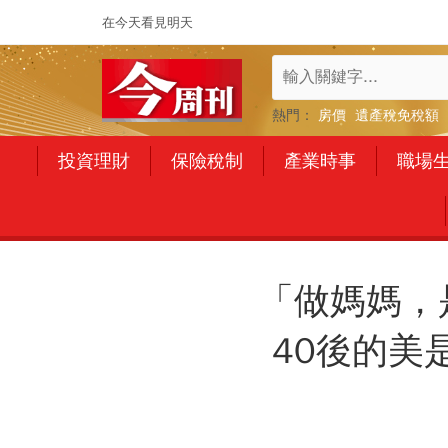
在今天看見明天
熱門：
房價
遺產稅免稅額
投資理財
保險稅制
產業時事
職場
「做媽媽，
40後的美