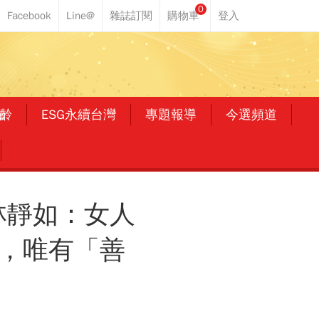
0
齡
ESG永續台灣
專題報導
今選頻道
林靜如：女人
西，唯有「善