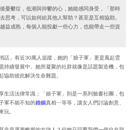
後憂鬱症，低潮與抑鬱的心，她能感同身受，「那時
去思考，可以如何給其他人幫助？甚至是互相協助。
越益成熟，每個人能投獻一些心力，也能帶走一些資
悄話」有近30萬人追蹤，她的「娘子軍」更是風起雲
題持續發展中。她所凝聚的社群就像是話題製造機，包
起協助彼此解決生命難題。
享生活法律常識；「娘子軍」則是一系列臉書社團，包
子軍不能不知的
婚姻
真相…等等，讓女人們討論創意、
來玩。
莫非是運籌帷握的女強人？但她只回覆我們一個自在甜