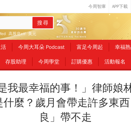
搜尋
fed
高股息etf
美元
生活
今周大耳朵 Podcast
富足今周起
幸福熟
存股助理
今周學堂
訂購優惠
活動報名
是我最幸福的事！」律師娘
是什麼？歲月會帶走許多東
良」帶不走