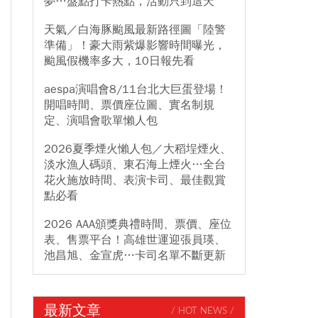
夢…盤點打卡熱點，活動只到這天
天氣／白海豚颱風最新路徑圖「陸警
準備」！豪大雨紫爆影響時間曝光，
颱風假機率多大，10日報先看
aespa演唱會8/11台北大巨蛋登場！
開唱時間、票價座位圖、實名制規
定、演唱會歌單懶人包
2026夏季煙火懶人包／大稻埕煙火、
淡水漁人碼頭、東石海上煙火…全台
花火施放時間、表演卡司、最佳觀賞
點必看
2026 AAA頒獎典禮時間、票價、座位
表、售票平台！高雄世運迎張員瑛、
池昌旭、金宣虎…卡司名單不斷更新
最新文章
/ HOT NEWS /