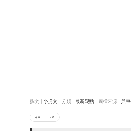
小虎文
最新觀點
吳東
+A
-A