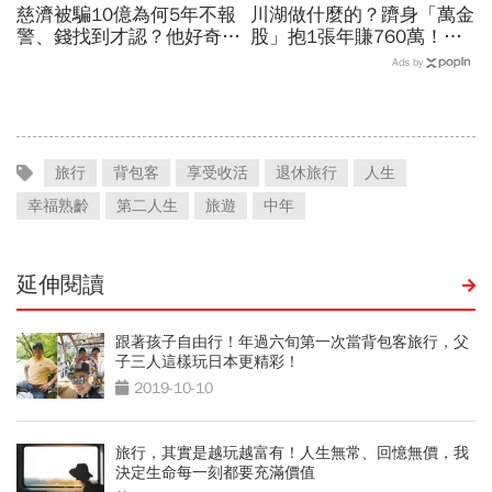
慈濟被騙10億為何5年不報
川湖做什麼的？躋身「萬金
警、錢找到才認？他好奇：
股」抱1張年賺760萬！傳
當年財報怎麼編…陳時中背
產鐵工廠如何翻身「只有兩
Ads by
「擋疫苗」黑鍋只求1件事
根鐵憑什麼賣這麼貴」？
旅行
背包客
享受收活
退休旅行
人生
幸福熟齡
第二人生
旅遊
中年
延伸閱讀
跟著孩子自由行！年過六旬第一次當背包客旅行，父
子三人這樣玩日本更精彩！
2019-10-10
旅行，其實是越玩越富有！人生無常、回憶無價，我
決定生命每一刻都要充滿價值