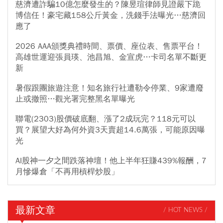
慈濟遭詐騙10億怎麼發生的？陳昱瑄律師見證嚴下跪
博信任！豪宅藏158公斤黃金，洗錢手法曝光…慈濟回
應了
2026 AAA頒獎典禮時間、票價、座位表、售票平台！
高雄世運迎張員瑛、池昌旭、金宣虎…卡司名單不斷更
新
暑假跟團旅遊注意！知名旅行社遭勒令停業、9家遭廢
止或撤照…觀光署完整黑名單曝光
聯電(2303)股價破底翻、漲了2成玩完？118元可以
買？展望大好為何外資3天賣超14.6萬張，可能原因曝
光
AI股神一夕之間跌落神壇！他上半年狂賺439%報酬，7
月慘爆倉「不再用槓桿炒股」
最新文章
/ HOT NEWS /