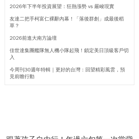
2026年下半年投資展望：狂熱漲勢 vs 嚴峻現實
友達二把手柯富仁裸辭內幕！「落後群創」成最後稻
草？
2026前進大南方論壇
佳世達集團艦隊無人機小隊起飛！鎖定美日頂級客戶切
入
今周刊30週年特輯｜更好的台灣：回望精彩風雲，預
見前瞻行動