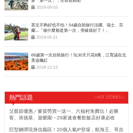
多「第一次」，生命愈精彩
2019-06-03
英文不夠好也不怕！54歲自助旅行法國、瑞士、芬
蘭...「做什麼都是第一次，突破就好了！」
2019-05-21
66歲第一次自助旅行！玩30天只花8萬，江育誠在北
美追楓紅
2018-12-13
熱門話題
/ HOT STORIES /
父親節優惠／麥當勞買一送一、六福村免費玩！必勝
客、肯德基、遊樂園…29家速食餐飲飯店好康必收
巨型鋼彈現身信義區！20個人氣IP登場，航海王、哥吉