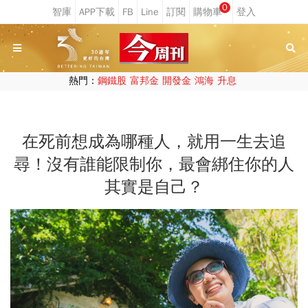
0
熱門：
鋼鐵股
富邦金
開發金
鴻海
升息
在死前想成為哪種人，就用一生去追
尋！沒有誰能限制你，最會綁住你的人
其實是自己？