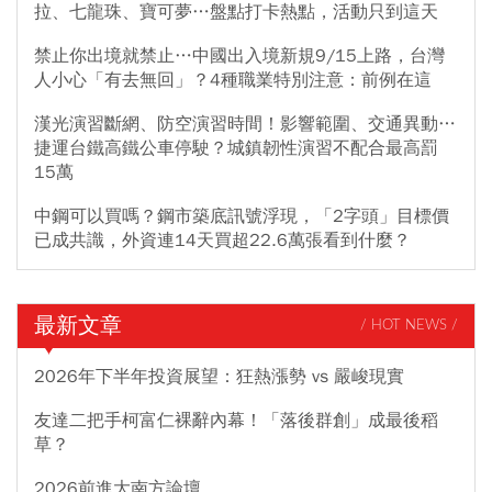
拉、七龍珠、寶可夢…盤點打卡熱點，活動只到這天
禁止你出境就禁止…中國出入境新規9/15上路，台灣
人小心「有去無回」？4種職業特別注意：前例在這
漢光演習斷網、防空演習時間！影響範圍、交通異動…
捷運台鐵高鐵公車停駛？城鎮韌性演習不配合最高罰
15萬
中鋼可以買嗎？鋼市築底訊號浮現，「2字頭」目標價
已成共識，外資連14天買超22.6萬張看到什麼？
最新文章
/ HOT NEWS /
2026年下半年投資展望：狂熱漲勢 vs 嚴峻現實
友達二把手柯富仁裸辭內幕！「落後群創」成最後稻
草？
2026前進大南方論壇