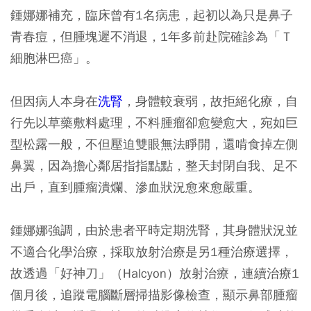
鍾娜娜補充，臨床曾有1名病患，起初以為只是鼻子
青春痘，但腫塊遲不消退，1年多前赴院確診為「Ｔ
細胞淋巴癌」。
但因病人本身在
洗腎
，身體較衰弱，故拒絕化療，自
行先以草藥敷料處理，不料腫瘤卻愈變愈大，宛如巨
型松露一般，不但壓迫雙眼無法睜開，還啃食掉左側
鼻翼，因為擔心鄰居指指點點，整天封閉自我、足不
出戶，直到腫瘤潰爛、滲血狀況愈來愈嚴重。
鍾娜娜強調，由於患者平時定期洗腎，其身體狀況並
不適合化學治療，採取放射治療是另1種治療選擇，
故透過「好神刀」（Halcyon）放射治療，連續治療1
個月後，追蹤電腦斷層掃描影像檢查，顯示鼻部腫瘤