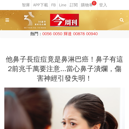
0
熱門：
0056
0050
輝達
00878
00940
他鼻子長痘痘竟是鼻淋巴癌！鼻子有這
2前兆千萬要注意...當心鼻子潰爛，傷
害神經引發失明！