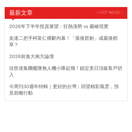
最新文章
/ HOT NEWS /
2026年下半年投資展望：狂熱漲勢 vs 嚴峻現實
友達二把手柯富仁裸辭內幕！「落後群創」成最後稻
草？
2026前進大南方論壇
佳世達集團艦隊無人機小隊起飛！鎖定美日頂級客戶切
入
今周刊30週年特輯｜更好的台灣：回望精彩風雲，預
見前瞻行動