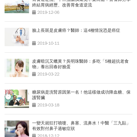
終結胃病經歷、改善胃食道逆流
2019-12-06
臉上長斑是皮膚癌？醫師：這4種情況恐是癌症
2019-10-11
皮膚暗沉又蠟黃？吳明珠醫師：多吃「5種超抗老食
物」養出回春好臉蛋
2019-03-22
糖尿病是洗腎原因第一名！他這樣做成功降血糖、保
護腎臟
2019-03-18
一變天就狂打噴嚏、鼻塞、流鼻水！中醫「三九貼」
有效對付鼻子過敏症狀
2018-12-12