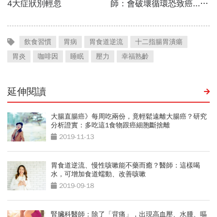
飲食習慣
胃病
胃食道逆流
十二指腸胃潰瘍
胃炎
咖啡因
睡眠
壓力
幸福熟齡
延伸閱讀
大腸直腸癌》每周吃兩份，竟輕鬆遠離大腸癌？研究
分析證實：多吃這1食物跟癌細胞斷捨離
2019-11-13
胃食道逆流、慢性咳嗽能不藥而癒？醫師：這樣喝
水，可增加食道蠕動、改善咳嗽
2019-09-18
腎臟科醫師：除了「背痛」，出現高血壓、水腫、嘔