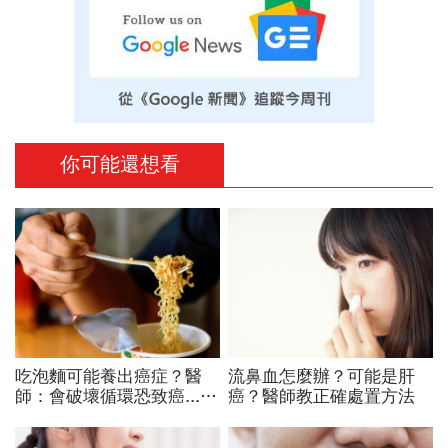
你可能還想看
吃泡麵可能養出癌症？醫
流鼻血怎麼辦？可能是肝
師：會破壞循環恐致癌...多
癌？醫師教正確處置方法
吃6食物是保命關鍵！