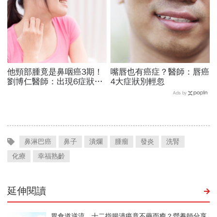
他頸部腫竟是鼻咽癌3期！
嘴唇也有癌症？醫師：唇癌
劉博仁醫師：出現6症狀當
4大症狀別輕忽
心惡性腫瘤
Ads by
鼻淋巴癌
鼻子
潰爛
腫瘤
發炎
洗腎
化療
幸福熟齡
延伸閱讀
胃食道逆流、十二指腸潰瘍竟不藥而癒？營養師分享