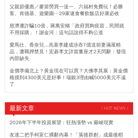
父親節優惠／麥當勞買一送一、六福村免費玩！必勝
客、肯德基、遊樂園…29家速食餐飲飯店好康必收
慈濟遭詐騙10億，蔣萬安稱「政府買夠疫苗，民間就
不用採購」！謝金河：這句話說得不夠公道
愛馬仕、香奈兒...兆基李建成涉吞7億送前妻滿屋精
品，遭羈押禁見！宏碁李文詳當董座才2天閃辭：發現
內部缺失
金價準備北上？黃金現在可以買？大佛李其展：黃金價
格摸到4300美元是好事！瑞銀3理由喊5000美元不遠
了
最新文章
/ HOT NEWS /
2026年下半年投資展望：狂熱漲勢 vs 嚴峻現實
友達二把手柯富仁裸辭內幕！「落後群創」成最後稻