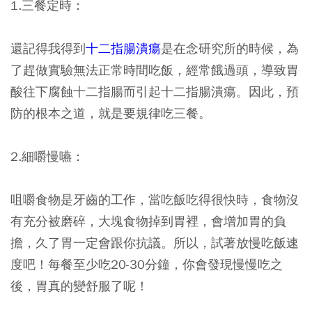
1.三餐定時：
還記得我得到
十二指腸潰瘍
是在念研究所的時候，為
了趕做實驗無法正常時間吃飯，經常餓過頭，導致胃
酸往下腐蝕十二指腸而引起十二指腸潰瘍。因此，預
防的根本之道，就是要規律吃三餐。
2.細嚼慢嚥：
咀嚼食物是牙齒的工作，當吃飯吃得很快時，食物沒
有充分被磨碎，大塊食物掉到胃裡，會增加胃的負
擔，久了胃一定會跟你抗議。所以，試著放慢吃飯速
度吧！每餐至少吃20-30分鐘，你會發現慢慢吃之
後，胃真的變舒服了呢！