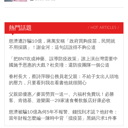
熱門話題
/ HOT ARTICLES /
慈濟遭詐騙10億，蔣萬安稱「政府買夠疫苗，民間就
不用採購」！謝金河：這句話說得不夠公道
「把BNT吹成神藥、誤導防疫政策」誰上演台灣需要中
國施予恩惠的大戲？杜奕瑾：還防疫團隊一個公道
眷村長大，蔡詩萍聊公務員老父親：不給子女出人頭地
的壓力，只要看到我在看書他就很開心
父親節優惠／麥當勞買一送一、六福村免費玩！必勝
客、肯德基、遊樂園…29家速食餐飲飯店好康必收
慈濟被騙10億為何5年不報警、錢找到才認？他好奇：
當年財報怎麼編…陳時中背「擋疫苗」黑鍋只求1件事