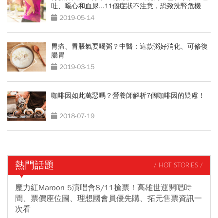
吐、噁心和血尿...11個症狀不注意，恐致洗腎危機
2019-05-14
胃痛、胃脹氣要喝粥？中醫：這款粥好消化、可修復
腸胃
2019-03-15
咖啡因如此萬惡嗎？營養師解析7個咖啡因的疑慮！
2018-07-19
熱門話題
/ HOT STORIES /
魔力紅Maroon 5演唱會8/11搶票！高雄世運開唱時
間、票價座位圖、理想國會員優先購、拓元售票資訊一
次看