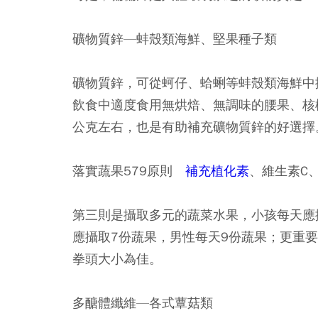
礦物質鋅—蚌殼類海鮮、堅果種子類
礦物質鋅，可從蚵仔、蛤蜊等蚌殼類海鮮中
飲食中適度食用無烘焙、無調味的腰果、核
公克左右，也是有助補充礦物質鋅的好選擇
落實蔬果579原則
補充植化素
、維生素C
第三則是攝取多元的蔬菜水果，小孩每天應
應攝取7份蔬果，男性每天9份蔬果；更重
拳頭大小為佳。
多醣體纖維—各式蕈菇類