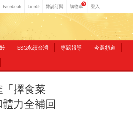
0
齡
ESG永續台灣
專題報導
今選頻道
確「擇食菜
和體力全補回