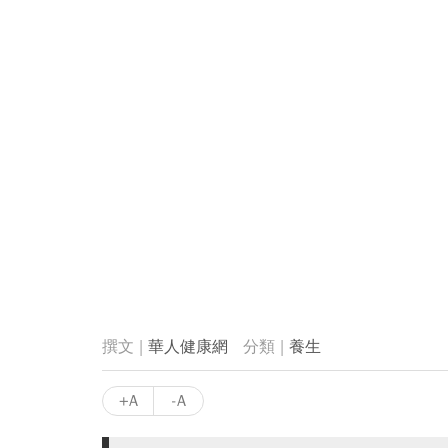
華人健康網
養生
+A
-A