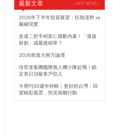
最新文章
/ HOT NEWS /
2026年下半年投資展望：狂熱漲勢 vs
嚴峻現實
友達二把手柯富仁裸辭內幕！「落後
群創」成最後稻草？
2026前進大南方論壇
佳世達集團艦隊無人機小隊起飛！鎖
定美日頂級客戶切入
今周刊30週年特輯｜更好的台灣：回
望精彩風雲，預見前瞻行動