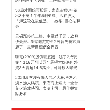
討伐棒+小卡必收、上映戲院一文看
56歲才開始買股票，家庭主婦8年滾
出8千萬！半年暴賺5成、卻在股災
「輝達殺在最低點」...她靠3個心法翻
身
景碩漲停第三根、南電返千元，欣興
快亮燈...3檔我該買誰？外資先挑它買
超了！最新目標價全揭露
聯電(2303)股價破底翻、漲了2成玩
完？118元可以買？展望大好為何外
資3天賣超14.6萬張，可能原因曝光
2026夏季煙火懶人包／大稻埕煙火、
淡水漁人碼頭、東石海上煙火…全台
花火施放時間、表演卡司、最佳觀賞
點必看