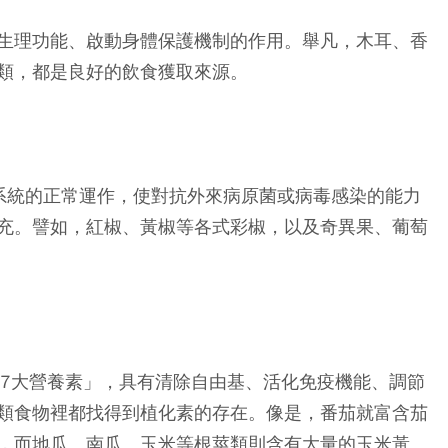
生理功能、啟動身體保護機制的作用。舉凡，木耳、香
類，都是良好的飲食獲取來源。
系統的正常運作，使對抗外來病原菌或病毒感染的能力
充。譬如，紅椒、黃椒等各式彩椒，以及奇異果、葡萄
第7大營養素」，具有清除自由基、活化免疫機能、調節
類食物裡都找得到植化素的存在。像是，番茄就富含茄
，而地瓜、南瓜、玉米等根莖類則含有大量的玉米黃