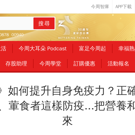
搜尋
0878
00940
生活
今周大耳朵 Podcast
富足今周起
幸福熟
存股助理
今周學堂
訂購優惠
活動報名
》如何提升自身免疫力？正
、葷食者這樣防疫...把營養
來