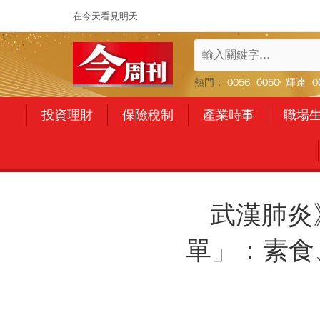
在今天看見明天
熱門：
0056
0050
輝達
0
投資理財
保險稅制
產業時事
職場
武漢肺炎
單」：素食