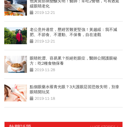
他黃斑部病變釀失明！醫師：常吃2食物，可有效延
緩眼睛老化
2019-12-21
老公意外過世，歷經苦難更堅強！黃越綏：我不減
肥、不節食、不運動、不保養，自在達觀
2019-12-21
眼睛乾澀、容易累？拒絕乾眼症，醫師公開護眼秘
方：吃2種食物保養
2019-11-28
點個眼藥水罹青光眼？3大護眼惡習恐致失明，別拿
眼睛開玩笑
2019-11-18