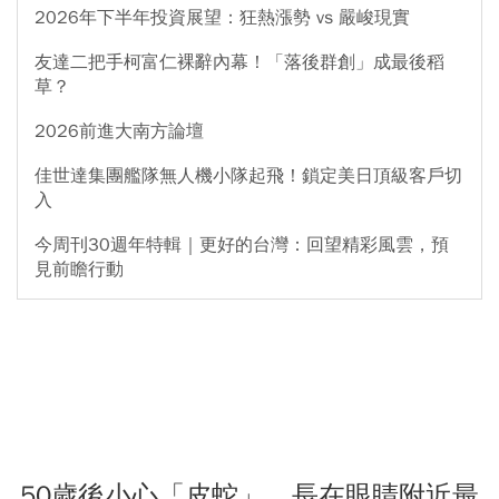
2026年下半年投資展望：狂熱漲勢 vs 嚴峻現實
友達二把手柯富仁裸辭內幕！「落後群創」成最後稻
草？
2026前進大南方論壇
佳世達集團艦隊無人機小隊起飛！鎖定美日頂級客戶切
入
今周刊30週年特輯｜更好的台灣：回望精彩風雲，預
見前瞻行動
50歲後小心「皮蛇」，長在眼睛附近最