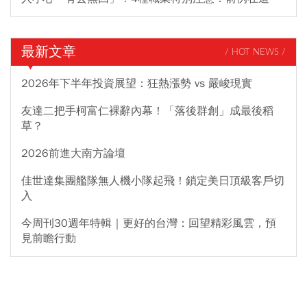
最新文章
/ HOT NEWS /
2026年下半年投資展望：狂熱漲勢 vs 嚴峻現實
友達二把手柯富仁裸辭內幕！「落後群創」成最後稻
草？
2026前進大南方論壇
佳世達集團艦隊無人機小隊起飛！鎖定美日頂級客戶切
入
今周刊30週年特輯｜更好的台灣：回望精彩風雲，預
見前瞻行動