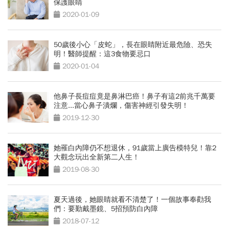
保護眼睛
2020-01-09
50歲後小心「皮蛇」，長在眼睛附近最危險、恐失
明！醫師提醒：這3食物要忌口
2020-01-04
他鼻子長痘痘竟是鼻淋巴癌！鼻子有這2前兆千萬要
注意...當心鼻子潰爛，傷害神經引發失明！
2019-12-30
她罹白內障仍不想退休，91歲當上廣告模特兒！靠2
大觀念玩出全新第二人生！
2019-08-30
夏天過後，她眼睛就看不清楚了！一個故事奉勸我
們：要勤戴墨鏡、5招預防白內障
2018-07-12