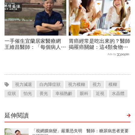
一手催生宜蘭居家醫療網
胃癌經常是吃出來的？醫師
王維昌醫師：「每個病人
揭罹癌關鍵：這4類食物盡
都是我的老師」
量少碰，小心養出癌症細胞
Ads by
視力減退
白內障症狀
視力模糊
視力
模糊
症狀
怕光
畏光
幸福熟齡
眼科
近視
水晶體
延伸閱讀
「視網膜病變」嚴重恐失明 醫師：糖尿病患者更要