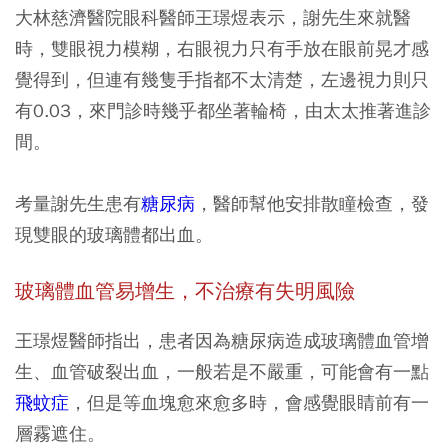
大林慈濟醫院眼科醫師王璟煜表示，謝先生來就醫
時，雙眼視力模糊，右眼視力只有手放在眼前晃才感
覺得到，但連有幾隻手指都不太清楚，左邊視力則只
有0.03，來門診時幾乎都坐著輪椅，由太太推著進診
間。
考量謝先生患有
糖尿病
，醫師幫他安排散瞳檢查，發
現雙眼的玻璃體都出血。
玻璃體血管易增生，不治療有失明風險
王璟煜醫師指出，患者因為糖尿病造成玻璃體血管增
生、血管破裂出血，一般若是不嚴重，可能會有一點
飛蚊症
，但是等血塊愈來愈多時，會感覺眼睛前有一
層霧遮住。