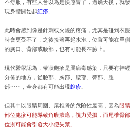
不舒服，有些人會以為是快感冒了，過幾天後，就發
現身體開始起
紅疹
。
此時會感到像是針刺或火燒的疼痛，尤其是碰到衣服
時會更受不了，之後接著再起水泡，位置可能在單側
的胸口、背部或腰部，也有可能長在臉上。
現代醫學認為，帶狀皰疹是屬病毒感染，只要有神經
分佈的地方，從臉部、胸部、腰部、臀部、腿
部……，全身都有可能出現
皰疹
。
但其中以眼睛周圍、尾椎骨的危險性最高，因為
眼睛
部位皰疹可能導致角膜潰瘍，視力受損，而尾椎骨部
位則可能會引發大小便失禁。