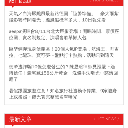
熱門話題
/ HOT STORIES /
天氣／白海豚颱風最新路徑圖「陸警準備」！豪大雨紫
爆影響時間曝光，颱風假機率多大，10日報先看
aespa演唱會8/11台北大巨蛋登場！開唱時間、票價座
位圖、實名制規定、演唱會歌單懶人包
巨型鋼彈現身信義區！20個人氣IP登場，航海王、哥吉
拉、七龍珠、寶可夢…盤點打卡熱點，活動只到這天
慈濟遭詐騙10億怎麼發生的？陳昱瑄律師見證嚴下跪
博信任！豪宅藏158公斤黃金，洗錢手法曝光…慈濟回
應了
暑假跟團旅遊注意！知名旅行社遭勒令停業、9家遭廢
止或撤照…觀光署完整黑名單曝光
最新文章
/ HOT NEWS /