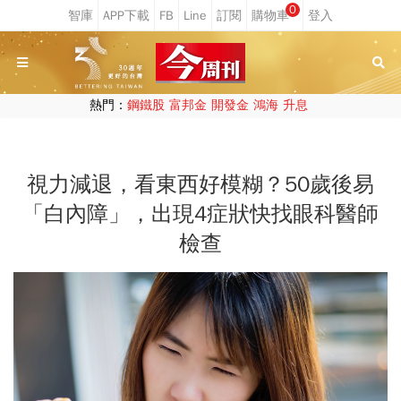
0
熱門：
鋼鐵股
富邦金
開發金
鴻海
升息
視力減退，看東西好模糊？50歲後易
「白內障」，出現4症狀快找眼科醫師
檢查