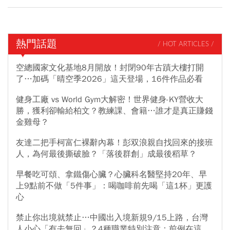
熱門話題
/ HOT ARTICLES /
空總國家文化基地8月開放！封閉90年古蹟大樓打開
了…加碼「晴空季2026」這天登場，16件作品必看
健身工廠 vs World Gym大解密！世界健身-KY營收大
勝，獲利卻輸給柏文？教練課、會籍…誰才是真正賺錢
金雞母？
友達二把手柯富仁裸辭內幕！彭双浪親自找回來的接班
人，為何最後撕破臉？「落後群創」成最後稻草？
早餐吃可頌、拿鐵傷心臟？心臟科名醫堅持20年、早
上9點前不做「5件事」：喝咖啡前先喝「這1杯」更護
心
禁止你出境就禁止…中國出入境新規9/15上路，台灣
人小心「有去無回」？4種職業特別注意：前例在這