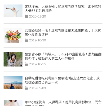
常吃洋蔥、大蒜食物，能遠離乳癌？研究：比不吃的
人低67％乳癌風險
2020-01-20
女性癌症第一名！遠離乳癌從補充蔬果開始，十大抗
氧化食物看這裡
2019-10-30
她無甜不歡「螞蟻人」，不到40歲罹乳癌！歷劫後翻
轉習慣：被動進入第二人生但很棒
2019-10-15
自曝吃甜食吃到乳癌？她靠這3招走過六次化療，成
功抗癌讓自己再活一次
2019-09-09
每35分鐘就有一人得乳癌！善用乳房攝影檢查，死亡