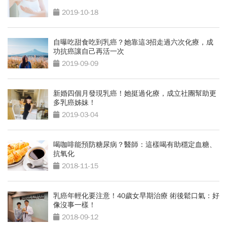
2019-10-18
自曝吃甜食吃到乳癌？她靠這3招走過六次化療，成
功抗癌讓自己再活一次
2019-09-09
新婚四個月發現乳癌！她挺過化療，成立社團幫助更
多乳癌姊妹！
2019-03-04
喝咖啡能預防糖尿病？醫師：這樣喝有助穩定血糖、
抗氧化
2018-11-15
乳癌年輕化要注意！40歲女早期治療 術後鬆口氣：好
像沒事一樣！
2018-09-12