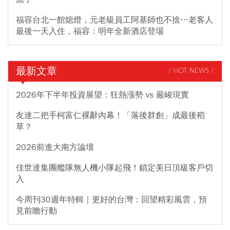
福容台北一館熄燈，元老級員工阿基師也不捨…老客人
最後一天入住，福容：明年全新酒店登場
最新文章
/ HOT NEWS /
2026年下半年投資展望：狂熱漲勢 vs 嚴峻現實
友達二把手柯富仁裸辭內幕！「落後群創」成最後稻
草？
2026前進大南方論壇
佳世達集團艦隊無人機小隊起飛！鎖定美日頂級客戶切
入
今周刊30週年特輯｜更好的台灣：回望精彩風雲，預
見前瞻行動