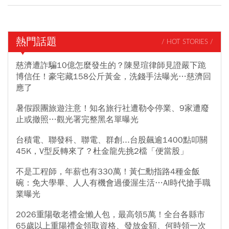
熱門話題
/ HOT STORIES /
慈濟遭詐騙10億怎麼發生的？陳昱瑄律師見證嚴下跪
博信任！豪宅藏158公斤黃金，洗錢手法曝光…慈濟回
應了
暑假跟團旅遊注意！知名旅行社遭勒令停業、9家遭廢
止或撤照…觀光署完整黑名單曝光
台積電、聯發科、聯電、群創...台股飆逾1400點叩關
45K，V型反轉來了？杜金龍先挑2檔「便當股」
不是工程師，年薪也有330萬！黃仁勳指路4種金飯
碗：免大學畢、人人有機會過優渥生活…AI時代搶手職
業曝光
2026重陽敬老禮金懶人包，最高領5萬！全台各縣市
65歲以上重陽禮金領取資格、發放金額、何時領一次