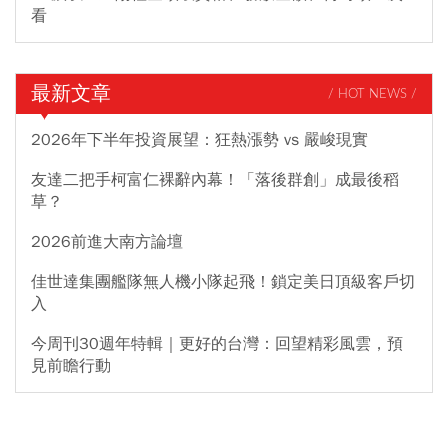
看
最新文章
/ HOT NEWS /
2026年下半年投資展望：狂熱漲勢 vs 嚴峻現實
友達二把手柯富仁裸辭內幕！「落後群創」成最後稻
草？
2026前進大南方論壇
佳世達集團艦隊無人機小隊起飛！鎖定美日頂級客戶切
入
今周刊30週年特輯｜更好的台灣：回望精彩風雲，預
見前瞻行動