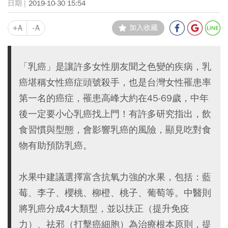
2019-10-30 15:54
+A
-A
加入收藏
「乳癌」是讓許多女性朋友聞之色變的疾病，乳
癌堪稱女性癌症頭號殺手，也是台灣女性罹患率
第一名的癌症，罹患高峰大約在45-69歲，中年
後一定要小心乳癌找上門！有許多研究指出，飲
食習慣與型態，會影響乳癌的風險，顯見吃對食
物有助預防乳癌。
水果中建議選擇富含抗氧力強的水果，包括：藍
莓、李子、櫻桃、柳橙、桃子、葡萄等。中醫則
將乳癌分成4大類型，並以扶正（提升免疫
力）、祛邪（打擊癌細胞）為治療根本原則，提