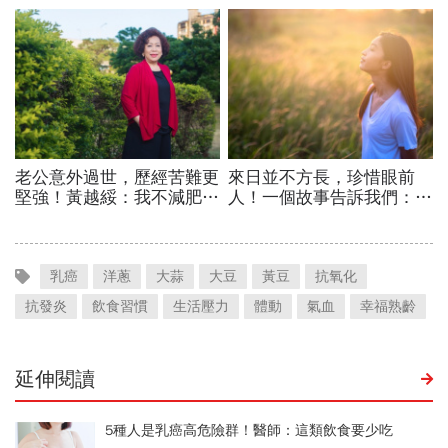
乳癌
洋蔥
大蒜
大豆
黃豆
抗氧化
抗發炎
飲食習慣
生活壓力
體動
氣血
幸福熟齡
延伸閱讀
5種人是乳癌高危險群！醫師：這類飲食要少吃