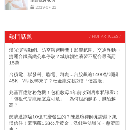
率降低近40％
2019-07-21
熱門話題
/ HOT ARTICLES /
漢光演習斷網、防空演習時間！影響範圍、交通異動…
捷運台鐵高鐵公車停駛？城鎮韌性演習不配合最高罰
15萬
台積電、聯發科、聯電、群創...台股飆逾1400點叩關
45K，V型反轉來了？杜金龍先挑2檔「便當股」
兆基百億財務危機！包租教母4年前收到房東私訊看出
「包租代管龍頭岌岌可危」：為何租約越多，風險越
高？
慈濟遭詐騙10億怎麼發生的？陳昱瑄律師見證嚴下跪
博信任！豪宅藏158公斤黃金，洗錢手法曝光…慈濟回
應了