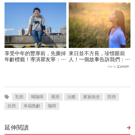
想做的快去達成！
強」
享受中年的豐厚前，先撕掉
來日並不方長，珍惜眼前
年齡標籤！導演瞿友寧：人
人！一個故事告訴我們：人
生都走一半了，還怕什麼冒
生其實是減法，見一面就少
Ads by
險？
一面
乳癌
喝咖啡
罹癌
治癒
家族病史
防癌
抗癌
幸福熟齡
咖啡
延伸閱讀