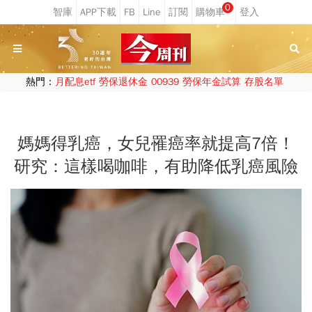
0
熱門：
月配息etf
勞保退休金
00939
勞保年金試算
存股名單
媽媽得乳癌，女兒罹癌率就提高7倍！
研究：這樣喝咖啡，有助降低乳癌風險