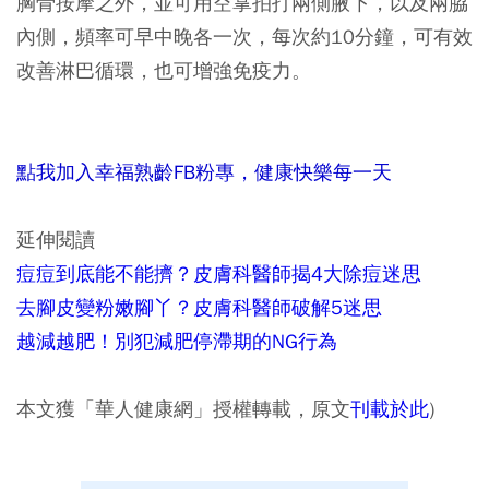
胸骨按摩之外，並可用空掌拍打兩側腋下，以及兩脇
內側，頻率可早中晚各一次，每次約10分鐘，可有效
改善淋巴循環，也可增強免疫力。
點我加入幸福熟齡FB粉專，健康快樂每一天
延伸閱讀
痘痘到底能不能擠？皮膚科醫師揭4大除痘迷思
去腳皮變粉嫩腳丫？皮膚科醫師破解5迷思
越減越肥！別犯減肥停滯期的NG行為
本文獲「華人健康網」授權轉載，原文
刊載於此
)