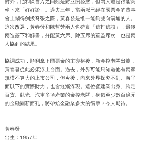
對外，他和陳哲芳之間雖是對立的姿態，但兩人還是很能夠
坐下來「好好談」。過去三年，當兩派已經在國票金的董事
會上鬧得劍拔弩張之際，黃春發是惟一能夠雙向溝通的人。
這次改選，黃春發和陳哲芳兩人也確實「邊打邊談」，最後
兩造簽下和解書，分配黃六席、陳五席的董監席次，也是兩
人協商的結果。
協調成功，順利拿下國票金的主導權後，新金控老闆出爐，
黃春發從此必須浮上台面。過去，外界可能只知道他有兩家
規模不算大的上市公司，但今後，向來外界探究不到、海平
面以下的實際財力，也會逐漸浮現。這位營建業出身、跨足
百貨、觀光、汽車多項產業的金控老闆，身價至少數百億元
的金融圈新面孔，將帶給金融業多大的衝擊？令人期待。
黃春發
出生：1957年