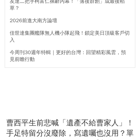
友達二把手柯富仁裸辭內幕！「落後群創」成最後稻
草？
2026前進大南方論壇
佳世達集團艦隊無人機小隊起飛！鎖定美日頂級客戶切
入
今周刊30週年特輯｜更好的台灣：回望精彩風雲，預
見前瞻行動
曹西平生前悲喊「遺產不給曹家人」！
手足特留分沒廢除，寫遺囑也沒用？單