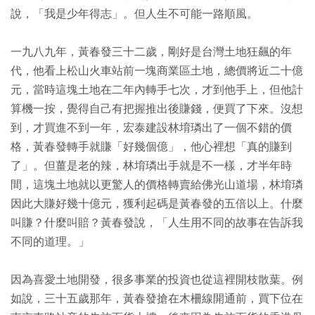
說，「我是少年得志」。但人生不可能一路順風。
一九八九年，黃春發三十二歲，剛好是台灣土地狂飆的年
代，他看上松山火車站前一塊商業區土地，總價將近二十億
元，當時這塊土地在二年內轉手七次，才到他手上，但他計
算機一按，覺得自己有把握推出後賺錢，便買了下來。沒想
到，才買進不到一年，宏泰建設林堉璘出了一個不錯的價
格，黃春發轉手就賺「好幾個億」，他心裡想「真的賺到
了」。但薑是老的辣，林堉璘出手就是不一樣，才半年時
間，這塊土地就以更驚人的價格轉賣給佛光山道場，林堉璘
因此大賺好幾十億元，獲利起碼是黃春發的五倍以上。什麼
叫賺？什麼叫賠？黃春發說，「人生用不同的故事在告訴我
不同的道理。」
因為喜愛土地開發，很多事業的投資也從這裡開枝散葉。例
如說，三十五歲那年，黃春發搶在木柵線開通前，買下位在