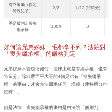
有立遺囑（指定
兄
2/3
1/12 (特留分)
給乾兒子）
分
手足被判定喪失
需
100%
0
繼承權
事
如何讓兄弟姊妹一毛都拿不到？法院對
「喪失繼承權」的嚴格判定
兄弟姊妹不管感情如何，法律上就是有繼承權，也有
特留分。除非曹西平大哥的4個兄弟有「喪失繼承
權」的事由，才會無法繼承任何一塊錢（連特留分也
沒有）。
但是法律上喪失繼承權的事由是由法院「個別判