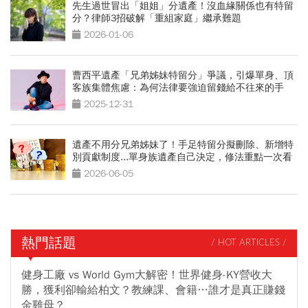
先生過世冒出「姐姐」分遺產！沒血緣關係也有特留
分？律師3招破解「重組家庭」繼承難題
2026-01-06
曹西平遺產「兄弟姊妹特留分」爭議，引爆單身、頂
客族集體焦慮：為何法律要強迫留錢給不往來的手
足？
2025-12-31
遺產不用分兄弟姊妹了！手足特留分擬刪除、新增特
別貢獻制度...單身族遺產自己決定，修法重點一次看
2026-06-05
熱門話題
/ HOT ARTICLES /
健身工廠 vs World Gym大解密！世界健身-KY營收大
勝，獲利卻輸給柏文？教練課、會籍…誰才是真正賺錢
金雞母？