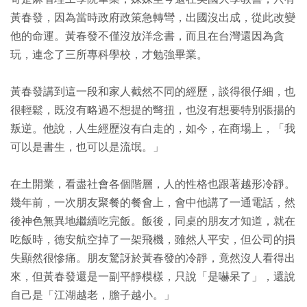
黃春發，因為當時政府政策急轉彎，出國沒出成，從此改變
他的命運。黃春發不僅沒放洋念書，而且在台灣還因為貪
玩，連念了三所專科學校，才勉強畢業。
黃春發講到這一段和家人截然不同的經歷，談得很仔細，也
很輕鬆，既沒有略過不想提的彆扭，也沒有想要特別張揚的
叛逆。他說，人生經歷沒有白走的，如今，在商場上，「我
可以是書生，也可以是流氓。」
在土開業，看盡社會各個階層，人的性格也跟著越形冷靜。
幾年前，一次朋友聚餐的餐會上，會中他講了一通電話，然
後神色無異地繼續吃完飯。飯後，同桌的朋友才知道，就在
吃飯時，德安航空掉了一架飛機，雖然人平安，但公司的損
失顯然很慘痛。朋友驚訝於黃春發的冷靜，竟然沒人看得出
來，但黃春發還是一副平靜模樣，只說「是嚇呆了」，還說
自己是「江湖越老，膽子越小。」