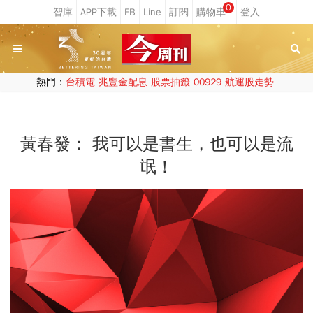
0
熱門：
台積電
兆豐金配息
股票抽籤
00929
航運股走勢
黃春發： 我可以是書生，也可以是流
氓！