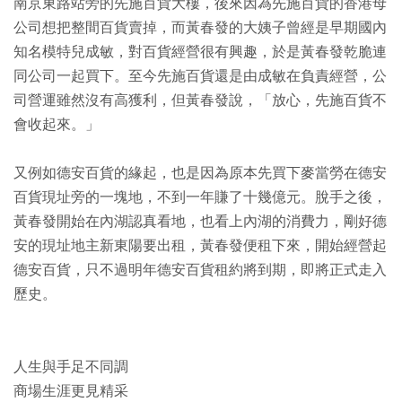
南京東路站旁的先施百貨大樓，後來因為先施百貨的香港母
公司想把整間百貨賣掉，而黃春發的大姨子曾經是早期國內
知名模特兒成敏，對百貨經營很有興趣，於是黃春發乾脆連
同公司一起買下。至今先施百貨還是由成敏在負責經營，公
司營運雖然沒有高獲利，但黃春發說，「放心，先施百貨不
會收起來。」
又例如德安百貨的緣起，也是因為原本先買下麥當勞在德安
百貨現址旁的一塊地，不到一年賺了十幾億元。脫手之後，
黃春發開始在內湖認真看地，也看上內湖的消費力，剛好德
安的現址地主新東陽要出租，黃春發便租下來，開始經營起
德安百貨，只不過明年德安百貨租約將到期，即將正式走入
歷史。
人生與手足不同調
商場生涯更見精采