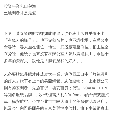
投資事業包山包海
土地開發才是最愛
不過，黃春發的財力雖如此雄厚，從外表上卻幾乎看不出
「有錢人的樣子」。他不穿戴名牌，也不講排場，在辦公室
會客時，客人坐在側位，他也一屁股跟著坐側位，把主位空
在旁邊；他幾乎從來沒有在辦公室大聲斥責過員工，跟他十
多年的資深員工說他是「脾氣溫和的好人」。
未必要脾氣暴躁才能成就大事業。這位員工口中「脾氣溫和
的好人」旗下有上市的美亞鋼管、志信運輸；非上市櫃公司
則有德安開發、先施百貨、德安百貨；代理ESCADA、ETRO
等知名服裝品牌，另外代理義大利Alfa Romeo的台灣雙龍汽
車、德安航空、位在台北市市民大道上的美麗信花園酒店，
以及今年內即將開幕的台東美麗灣度假村。旗下事業從身上