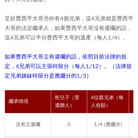
至於曹西平大哥另外有4個兄弟，這4兄弟就是曹西平
大哥的法定繼承人，如果曹西平大哥沒有遺囑的話，
這4兄弟可以平分曹西平大哥的遺產（每人1/4）。
如果曹西平大哥立有遺囑的話，依照目前法律的規
定，4兄弟可以主張特留分（每人1/12）。（法律規
定兄弟姊妹特留分是應繼分的1/3）
乾兒子（受
4位親兄弟（每
繼承情境
法
遺贈人）
人份額）
非
沒有立遺囑
0
1/4 (應繼分)
遺