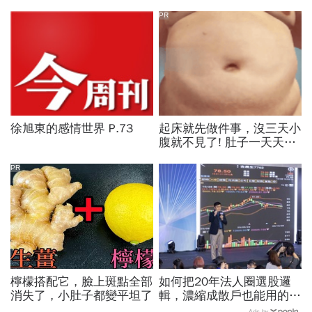
PR
徐旭東的感情世界 P.73
起床就先做件事，沒三天小
腹就不見了! 肚子一天天變
小！
PR
檸檬搭配它，臉上斑點全部
如何把20年法人圈選股邏
消失了，小肚子都變平坦了
輯，濃縮成散戶也能用的三
步驟？曾任政府基金操盤手
Ads by