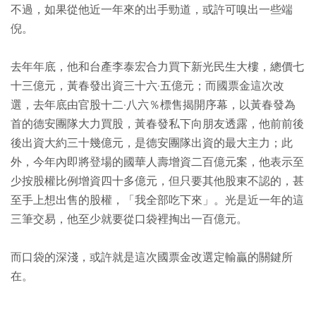
不過，如果從他近一年來的出手勁道，或許可嗅出一些端
倪。
去年年底，他和台產李泰宏合力買下新光民生大樓，總價七
十三億元，黃春發出資三十六·五億元；而國票金這次改
選，去年底由官股十二·八六％標售揭開序幕，以黃春發為
首的德安團隊大力買股，黃春發私下向朋友透露，他前前後
後出資大約三十幾億元，是德安團隊出資的最大主力；此
外，今年內即將登場的國華人壽增資二百億元案，他表示至
少按股權比例增資四十多億元，但只要其他股東不認的，甚
至手上想出售的股權，「我全部吃下來」。光是近一年的這
三筆交易，他至少就要從口袋裡掏出一百億元。
而口袋的深淺，或許就是這次國票金改選定輸贏的關鍵所
在。