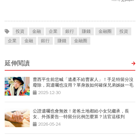
黃豐凱的巨浪碉堡法
投資
金融
企業
銀行
賺錢
金融圈
投資
企業
金融
銀行
賺錢
金融圈
延伸閱讀
曹西平生前悲喊「遺產不給曹家人」！手足特留分沒
廢除，寫遺囑也沒用？單身族如何確保兄弟姊妹一毛
都拿不到
2025-12-30
公證遺囑也會無效！老爸土地都給小女兒繼承，長
女、外孫要告…特留分比例怎麼算？法官這樣判
2026-05-24