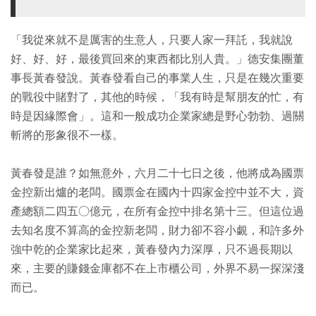
「我從來就不是厲害的生意人，只要人家一拜託，我就說
好、好、好，最後買回來的東西都比別人貴。」德安集團董
事長黃春發說。黃春發看自己的事業人生，只是在幾次重要
的戰役中賭對了，其他的時候，「我有時是幫朋友的忙，有
時是因緣際會」。這和一般成功企業家總是野心勃勃、過關
斬將的形象很不一樣。
黃春發是誰？如無意外，六月二十七日之後，他將成為國票
金控新出爐的老闆。國票金在國內十四家金控中並不大，資
產總額二四五○億元，在所有金控中排名第十三。但這位過
去知名度不算高的金控新老闆，財力卻不容小覷，和許多外
強中乾的企業家比起來，黃春發內力深厚，只不過長期以
來，主要的賺錢金庫都不在上市櫃公司，外界不易一探深淺
而已。