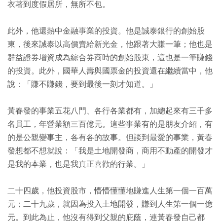
衣著到度假居所，無所不包。
此外，他還熱中金融事業的投資。他是誠泰銀行的創始股
東，後來誠泰以高價賣給新光金，他跟著大賺一筆；他也是
群益證券增資成為綜合券商時的創始股東，這也是一筆賺錢
的投資。此外，國華人壽與國票金的投資還在繼續當中，他
說：「賺不賺錢，要到最後一刻才知道。」
黃春發的事業五花八門、各行各業都有，加總起來有三千多
名員工，年營業額三百億元。這些事業有的是朋友介紹，有
的是公親變事主，各有各的故事。但談到最愛的事業，黃春
發想都不想就說：「我是土地開發商，商用不動產的開發才
是我的本業，也是我真正喜歡的行業。」
二十四歲，他投資股市，懵懵懂懂地賺進人生第一個一百萬
元；二十九歲，就因為投入土地開發，賺到人生第一個一億
元。到此為止，他沒有得到父親的庇蔭，連黃春發自己都