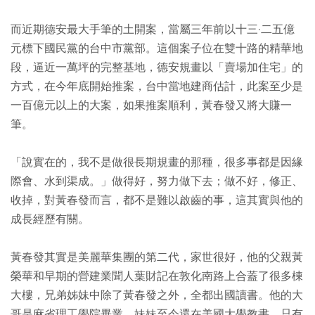
而近期德安最大手筆的土開案，當屬三年前以十三·二五億
元標下國民黨的台中市黨部。這個案子位在雙十路的精華地
段，逼近一萬坪的完整基地，德安規畫以「賣場加住宅」的
方式，在今年底開始推案，台中當地建商估計，此案至少是
一百億元以上的大案，如果推案順利，黃春發又將大賺一
筆。
「說實在的，我不是做很長期規畫的那種，很多事都是因緣
際會、水到渠成。」做得好，努力做下去；做不好，修正、
收掉，對黃春發而言，都不是難以啟齒的事，這其實與他的
成長經歷有關。
黃春發其實是美麗華集團的第二代，家世很好，他的父親黃
榮華和早期的營建業聞人葉財記在敦化南路上合蓋了很多棟
大樓，兄弟姊妹中除了黃春發之外，全都出國讀書。他的大
哥是麻省理工學院畢業，妹妹至今還在美國大學教書，只有