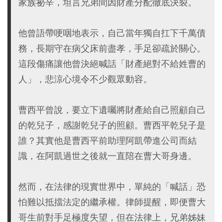
家族祕辛，坦言兄弟間因財產分配徹底決裂。
他曾語帶哽咽地表示，自己當年獨自扛下千萬債
務，長期守在病父床前盡孝，手足卻疏於關心。
這段傷痛讓他曾決絕喊話「財產絕對不給姓曹的
人」，悲涼心境令不少觀眾動容。
曹西平曾說，要立下遺囑將財產給自己照顧自己
的乾兒子，感謝乾兒子的照顧。曹西平乾兒子是
誰？其實他是曹西平前助理阿凱帶進公司而結
識，在阿凱過世之後就一直陪在曹大哥身邊。
然而，在法律的現實世界中，單純的「喊話」恐
怕難以抵擋法定的繼承權。律師提醒，即便曹大
哥生前對手足極度失望，但在法律上，兄弟姊妹