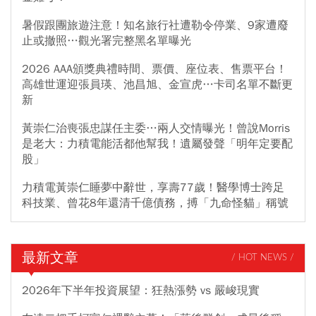
暑假跟團旅遊注意！知名旅行社遭勒令停業、9家遭廢
止或撤照…觀光署完整黑名單曝光
2026 AAA頒獎典禮時間、票價、座位表、售票平台！
高雄世運迎張員瑛、池昌旭、金宣虎…卡司名單不斷更
新
黃崇仁治喪張忠謀任主委…兩人交情曝光！曾說Morris
是老大：力積電能活都他幫我！遺屬發聲「明年定要配
股」
力積電黃崇仁睡夢中辭世，享壽77歲！醫學博士跨足
科技業、曾花8年還清千億債務，搏「九命怪貓」稱號
最新文章
/ HOT NEWS /
2026年下半年投資展望：狂熱漲勢 vs 嚴峻現實