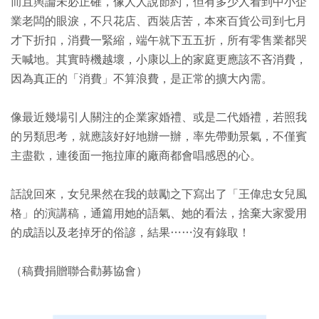
而且輿論未必正確，像人人說節約，但有多少人看到中小企
業老闆的眼淚，不只花店、西裝店苦，本來百貨公司到七月
才下折扣，消費一緊縮，端午就下五五折，所有零售業都哭
天喊地。其實時機越壞，小康以上的家庭更應該不吝消費，
因為真正的「消費」不算浪費，是正常的擴大內需。
像最近幾場引人關注的企業家婚禮、或是二代婚禮，若照我
的另類思考，就應該好好地辦一辦，率先帶動景氣，不僅賓
主盡歡，連後面一拖拉庫的廠商都會唱感恩的心。
話說回來，女兒果然在我的鼓勵之下寫出了「王偉忠女兒風
格」的演講稿，通篇用她的語氣、她的看法，捨棄大家愛用
的成語以及老掉牙的俗諺，結果……沒有錄取！
（稿費捐贈聯合勸募協會）