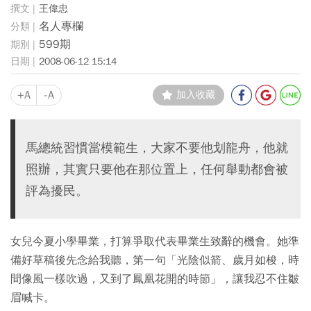
王偉忠
名人專欄
599期
2008-06-12 15:14
+A
-A
加入收藏
馬總統習慣當模範生，大家不要他划龍舟，他就
照辦，其實只要他在那位置上，任何舉動都會被
評為擾民。
女兒今夏小學畢業，打算爭取代表畢業生致辭的機會。她準
備好草稿後先念給我聽，第一句「光陰似箭、歲月如梭，時
間像風一樣吹過，又到了鳳凰花開的時節」，讓我忍不住皺
眉喊卡。