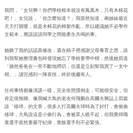
我問，「女兒啊！你們學校根本就沒有鳳凰木，只有木棉花
吧！」女兒說，「你怎麼知道？」我當然知道，兩姊妹最近
天天打噴嚏，就是木棉花的棉絮作亂，所以建議她不必學作
文範本，應該談談同學之間能產生共鳴的事。
她聽了我的話認真修改，還在稿子裡感謝父母養育之恩，談
到我幫她整理書包時發現她忘了學校要帶中楷，然後她寫道
「雖然爸爸在一旁不斷地嘮叨，但還是立刻幫我買了一支中
楷。」讀完感到一陣喜悅，終於後繼有人。
任何事情都像演講一樣，完全依照慣例走，可能很安全，但
肯定很無聊。像我喊大鳥的老友何飛鵬在高爾夫雜誌上寫篇
談「移球」的文章，很多人打高爾夫球時為了好打，會偷偷
移球，大鳥說這是小偷行為，會被眾人瞧不起，但我覺得職
業選手當然要嚴守紀律，業餘選手則不必緊張。