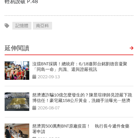
記憶體
南亞科
延伸閱讀
沒擋BNT採購！總統府：6/18邀郭台銘劉德音凝聚
「同島一命」共識、還與證嚴視訊
2022-09-13
慈濟遭詐騙10億怎麼發生的？陳昱瑄律師見證嚴下跪
博信任！豪宅藏158公斤黃金，洗錢手法曝光…慈濟
回應了
2026-08-07
慈濟買500萬劑BNT原廠疫苗！ 執行長今遞件食藥
署申請