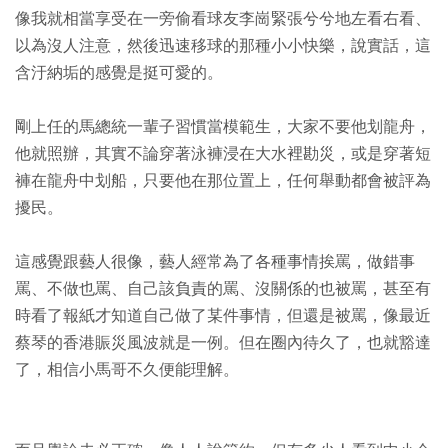
像我就相當享受在一旁偷看球友李崗緊張兮兮地左看右看、
以為沒人注意，然後迅速移球的那種小小快樂，說實話，這
含汙納垢的感覺是挺可愛的。
剛上任的馬總統一輩子習慣當模範生，大家不要他划龍舟，
他就照辦，其實不論穿著泳褲浸在大水裡勘災，或是穿著短
褲在龍舟中划船，只要他在那位置上，任何舉動都會被評為
擾民。
這感覺跟藝人很像，藝人經常為了各種事情挨罵，做錯事
罵、不做也罵、自己該負責的罵、沒關係的也被罵，甚至有
時看了報紙才知道自己做了某件事情，但還是被罵，像最近
蔡琴的香港賑災風波就是一例。但在圈內待久了，也就豁達
了，相信小馬哥不久便能理解。