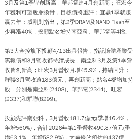
3月及第1季皆創新高；華邦電連4月創新高；旺宏今
年獲利可望脫胎換骨，目標價將重評；宜鼎1季就賺
贏去年；威剛則指出，第2季DRAM及NAND Flash至
少再漲40%，投顧點名增持南亞科、華邦電等4檔。
第3大金控旗下投顧4/13出具報告，指記憶體產業受
惠報價和3月營收都持續成長，南亞科3月及第1季營
收皆創新高；旺宏3月營收月增45.9%，持續回升；
群聯3月營收逾183億元，再創新高；點名4檔增加持
股，分別是南亞科(2408)、華邦電(2344)、旺宏
(2337)和群聯(8299)。
投顧先評南亞科，3月營收181.7億元(季增16.4%，
年增560%)，合計2026年第1季營收490.87億元(季
增63.1%，年增582.9%)，大幅優於預估的437億