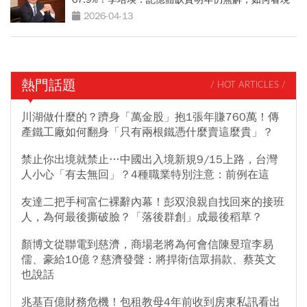
貨價鬆動？
2026-04-13
熱門話題
/ HOT ARTICLES /
川湖做什麼的？躋身「萬金股」抱1張年賺760萬！傳
產鐵工廠如何翻身「只有兩根鐵憑什麼賣這麼貴」？
禁止你出境就禁止…中國出入境新規9/15上路，台灣
人小心「有去無回」？4種職業特別注意：前例在這
友達二把手柯富仁裸辭內幕！彭双浪親自找回來的接班
人，為何最後撕破臉？「落後群創」成最後稻草？
顏博文從聯電到慈濟，商場老將為何會信陳昱瑄李易
儒、豪給10億？慈濟發聲：將捍衛信眾捐款、蔡英文
也說話
兆基百億財務危機！包租教母4年前收到房東私訊看出