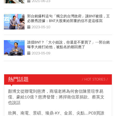
2021-06-23
郭台銘爆料這句「獨立的台灣政府」讓BNT被擋，王
必勝秀證據：BNT大股東給郭董的信不是這樣寫
2023-05-10
誰擋BNT？「大小姐說，你還是不要買了」…郭台銘
曝李大維打給他，被點名的都回應了
2023-05-09
熱門話題
/ HOT STORIES /
顏博文從聯電到慈濟，商場老將為何會信陳昱瑄李易
儒、豪給10億？慈濟發聲：將捍衛信眾捐款、蔡英文
也說話
欣興、南電、景碩、臻鼎-KY、金居、尖點...PCB買誰