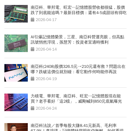
南亞科、華邦電、旺宏…記憶體股營收都很猛，股價
跌了到底能追嗎？最新目標價：還有4-5成甜頭有得吃
2026-04-17
AI引爆記憶體榮景，三星、南亞科營運亮眼，但高點
訊號悄然浮現，孫慧芳：投資者宜適時獲利
2026-04-14
南亞科(2408)股價326.5元→210元還有救？問題出在
哪？跌破這價位就別碰：看它動作何時能停再說
2026-04-19
力積電、華邦電、南亞科、旺宏…記憶體股現在能
買？老手看好「這2檔」，威剛喊到850元底氣曝光
2026-04-24
南亞科法說／首季每股大賺8.41元新高、毛利率
67.9%！李培瑛：記憶體缺貨明年仍無解，如何看現