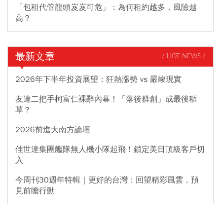
「包租代管龍頭岌岌可危」：為何租約越多，風險越
高？
最新文章
/ HOT NEWS /
2026年下半年投資展望：狂熱漲勢 vs 嚴峻現實
友達二把手柯富仁裸辭內幕！「落後群創」成最後稻
草？
2026前進大南方論壇
佳世達集團艦隊無人機小隊起飛！鎖定美日頂級客戶切
入
今周刊30週年特輯｜更好的台灣：回望精彩風雲，預
見前瞻行動