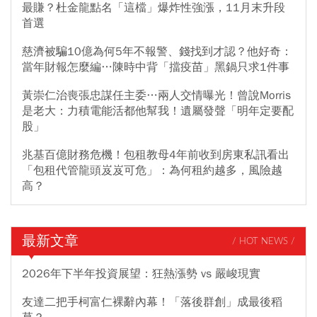
最賺？杜金龍點名「這檔」爆炸性強漲，11月末升段
首選
慈濟被騙10億為何5年不報警、錢找到才認？他好奇：
當年財報怎麼編…陳時中背「擋疫苗」黑鍋只求1件事
黃崇仁治喪張忠謀任主委…兩人交情曝光！曾說Morris
是老大：力積電能活都他幫我！遺屬發聲「明年定要配
股」
兆基百億財務危機！包租教母4年前收到房東私訊看出
「包租代管龍頭岌岌可危」：為何租約越多，風險越
高？
最新文章
/ HOT NEWS /
2026年下半年投資展望：狂熱漲勢 vs 嚴峻現實
友達二把手柯富仁裸辭內幕！「落後群創」成最後稻