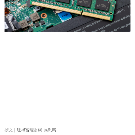
旺得富理財網 馮恩惠