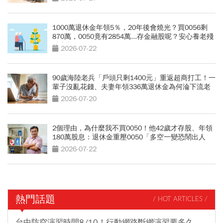
1000萬退休金年領5％，20年後會燒光？買0056剩
870萬，0050竟有2854萬...存金融股呢？安心養老殘
酷真相
2026-07-22
90歲海陸老兵「戶頭只剩1400元」重返超商打工！一
輩子沒亂花錢、夫妻年領336萬退休金為何淪下流老
人？
2026-07-20
2個理由，為什麼我不買0050！他42歲才存股、年領
180萬股息：退休金重壓0050「多空一變恐鬧出人
命」
2026-07-22
熱門話題
/ HOT ARTICLES /
台中防空演習時間8/10！行動網路斷網演習要多久、