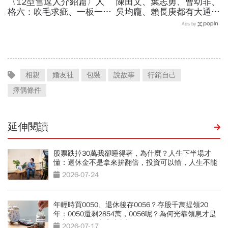
〈12型雪逗人介紹篇〉人
陳田文、葉志勇、曹幼非、
格六：吹毛求疵、一板一眼
吳均龐、賴長庚都有大通的
的標準人
血統 P.50
Ads by
相親
婚友社
包裝
說故事
行銷自己
擇偶條件
延伸閱讀
股票跌掉30萬我卻睡得著，為什麼？人生下半場才
懂：退休金不是拿來拚翻倍，投資可以輸，人生不能
賭
2026-07-24
年輕時買0050、退休後存0056？存股千萬提領20
年：0050還剩2854萬，0056呢？為何光靠領息才是
吃老本…現金流殘酷真相
2026-07-17