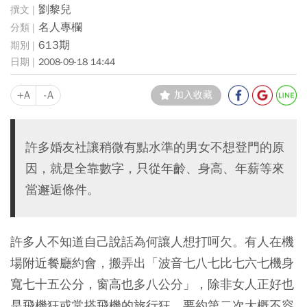
劉黎兒
名人專欄
613期
2008-09-18 14:44
+A
-A
加入收藏
許多婚友社讓稍微有點水準的男女不想登門的原
因，就是全靠數字，只從年齡、身高、年薪等來
當邂逅條件。
許多人不知道自己說話為何讓人想打呵欠。有人在機
場附近餐廳約會，搬弄出「波音七八七比七六七機身
寬七十五公分，窗高也多八公分」，除非女人正好也
是飛機狂或常搭飛機的旅行狂，要約第二次大概不容