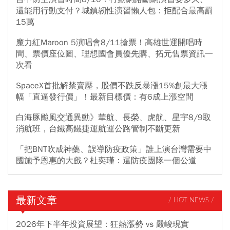
還能用行動支付？城鎮韌性演習懶人包：拒配合最高罰
15萬
魔力紅Maroon 5演唱會8/11搶票！高雄世運開唱時
間、票價座位圖、理想國會員優先購、拓元售票資訊一
次看
SpaceX首批解禁賣壓，股價不跌反暴漲15%創最大漲
幅「直逼發行價」！最新目標價：有6成上漲空間
白海豚颱風交通異動》華航、長榮、虎航、星宇8/9取
消航班，台鐵高鐵捷運航運公路管制不斷更新
「把BNT吹成神藥、誤導防疫政策」誰上演台灣需要中
國施予恩惠的大戲？杜奕瑾：還防疫團隊一個公道
最新文章
/ HOT NEWS /
2026年下半年投資展望：狂熱漲勢 vs 嚴峻現實