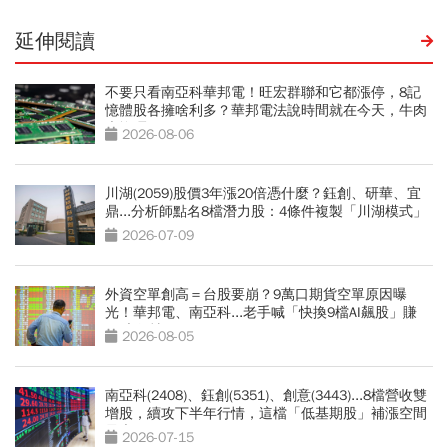
延伸閱讀
不要只看南亞科華邦電！旺宏群聯和它都漲停，8記
憶體股各擁啥利多？華邦電法說時間就在今天，牛肉
大塊嗎
2026-08-06
川湖(2059)股價3年漲20倍憑什麼？鈺創、研華、宜
鼎...分析師點名8檔潛力股：4條件複製「川湖模式」
2026-07-09
外資空單創高＝台股要崩？9萬口期貨空單原因曝
光！華邦電、南亞科...老手喊「快換9檔AI飆股」賺
Q3大行情
2026-08-05
南亞科(2408)、鈺創(5351)、創意(3443)...8檔營收雙
增股，續攻下半年行情，這檔「低基期股」補漲空間
最大
2026-07-15