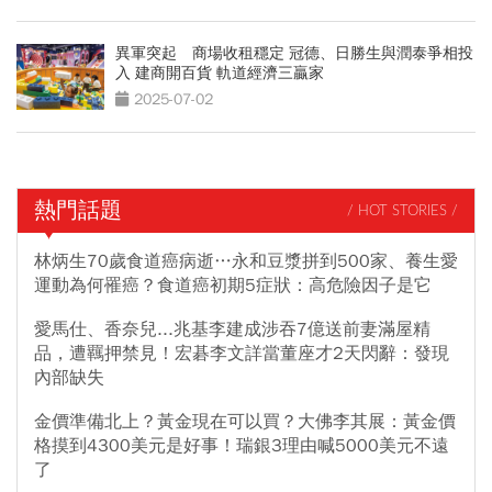
異軍突起 商場收租穩定 冠德、日勝生與潤泰爭相投
入 建商開百貨 軌道經濟三贏家
2025-07-02
熱門話題
/ HOT STORIES /
林炳生70歲食道癌病逝…永和豆漿拼到500家、養生愛
運動為何罹癌？食道癌初期5症狀：高危險因子是它
愛馬仕、香奈兒...兆基李建成涉吞7億送前妻滿屋精
品，遭羈押禁見！宏碁李文詳當董座才2天閃辭：發現
內部缺失
金價準備北上？黃金現在可以買？大佛李其展：黃金價
格摸到4300美元是好事！瑞銀3理由喊5000美元不遠
了