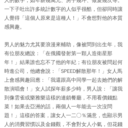
人的數字，如年薪幾萬元、房子幾坪、做愛幾次等。
一下子吐出許多統計數字的人似乎很酷，但卻同時讓
人覺得「這個人原來是這種人！」不會想對他的本質
感興趣。
男人的魅力尤其要浪漫來輔助，像被問到出生年，我
有位朋友總說：「在俄國發射第一顆人造衛星那
年！」結果誰也忘不了他的年紀；有位朋友被問起何
時進公司，他總會說：「SPEED解散那年！」女人馬
上會感興趣回應：「我還跟高中同學一起去她們的解
散演唱會！」女人試探年薪多少時，男人說：「讓我
到像雲雀或樂雅樂這樣的連鎖餐廳，不用看價錢點
菜！如果去亞洲的話，兩個人一年能去一次沒問
題！」這樣的答案，讓女人一二○％滿意，也顯示男
人的消費習慣以及金錢觀，不會對女人小氣，但花錢