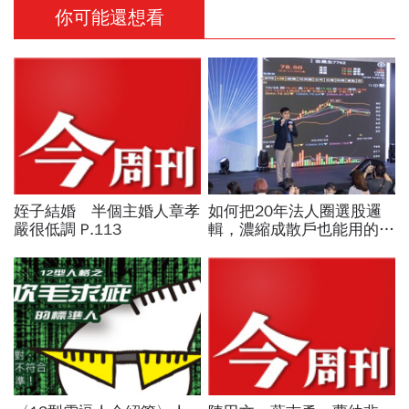
你可能還想看
姪子結婚 半個主婚人章孝
如何把20年法人圈選股邏
嚴很低調 P.113
輯，濃縮成散戶也能用的三
步驟？曾任政府基金操盤手
黃豐凱的巨浪碉堡法