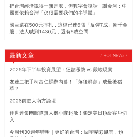
把台灣經濟說得一無是處，但數字會說話！謝金河：中
國更依賴台灣「仍很需要我們的半導體」
國巨還在500元掙扎，這檔已連6漲「反彈7成」衝千金
股，法人喊到1430元，還有5成空間
最新文章
/ HOT NEWS /
2026年下半年投資展望：狂熱漲勢 vs 嚴峻現實
友達二把手柯富仁裸辭內幕！「落後群創」成最後稻
草？
2026前進大南方論壇
佳世達集團艦隊無人機小隊起飛！鎖定美日頂級客戶切
入
今周刊30週年特輯｜更好的台灣：回望精彩風雲，預