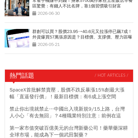
常看手機賺不到錢！身家5700萬作家在五星飯店早餐
區驚覺：有錢人不比名牌，靠1個習慣吸引財富
2026-06-30
群創可以買？股價23.95→40.6元又拉漲停已飆7成！
外資爆買57萬張原因是？目標價、支撐價、壓力區曝
光
2026-05-21
熱門話題
/ HOT ARTICLES /
SpaceX首批解禁賣壓，股價不跌反暴漲15%創最大漲
幅「直逼發行價」！最新目標價：有6成上漲空間
禁止你出境就禁止…中國出入境新規9/15上路，台灣
人小心「有去無回」？4種職業特別注意：前例在這
第一家市值突破百億美元的台灣新藥公司！藥華藥深耕
全球市場，能成為下一個武田製藥？