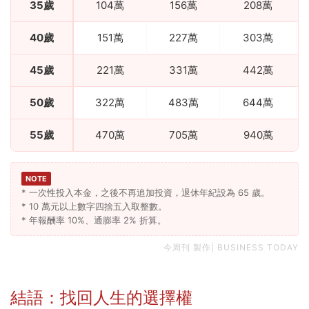
35歲
104萬
156萬
208萬
40歲
151萬
227萬
303萬
45歲
221萬
331萬
442萬
50歲
322萬
483萬
644萬
55歲
470萬
705萬
940萬
NOTE
* 一次性投入本金，之後不再追加投資，退休年紀設為 65 歲。
* 10 萬元以上數字四捨五入取整數。
* 年報酬率 10%、通膨率 2% 折算。
今周刊 製作| BUSINESS TODAY
結語：找回人生的選擇權