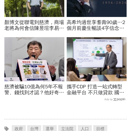
顏博文從聯電到慈濟，商場
高希均過世享耆壽90歲…2
老將為何會信陳昱瑄李易
個月前慶生暢談4字信念，
儒、豪給10億？慈濟發
回憶錄給讀者忠告：自求多
聲：將捍衛信眾捐款、蔡英
福、一切靠自己爭氣
文也說話
慈濟被騙10億為何5年不報
攜手CDP 打造一站式轉型
警、錢找到才認？他好奇：
金融平台 不只做貸款 國泰
當年財報怎麼編…陳時中背
世華化身減碳顧問
Ads by
「擋疫苗」黑鍋只求1件事
政府
台灣
選舉
立法院
人口
目標