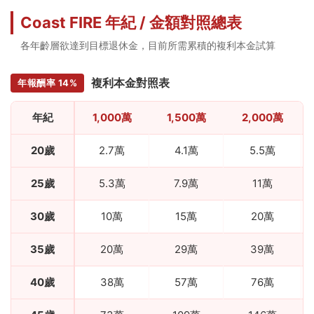
Coast FIRE 年紀 / 金額對照總表
各年齡層欲達到目標退休金，目前所需累積的複利本金試算
複利本金對照表
年報酬率 14%
年紀
1,000萬
1,500萬
2,000萬
20歲
2.7萬
4.1萬
5.5萬
25歲
5.3萬
7.9萬
11萬
30歲
10萬
15萬
20萬
35歲
20萬
29萬
39萬
40歲
38萬
57萬
76萬