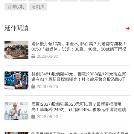
台灣稅制
財劃法
延伸閱讀
退休後月領10萬，本金不用5百萬？到老都有錢花！
0050「微退休」試算：30歲、40歲、50歲躺平門檻
公開
2026-06-30
群創(3481)股價飆49元、聯電(2303)逼120元現在買
還有肉？最新目標價曝光！杜金龍示警台股恐跌6千
點，教你高出低進操作法
2026-05-25
國巨(2327)股價狂飆623元可以買？最新目標價曝
光！華新科(2492)、鈺邦(6449)...被動元件還能繼續
噴？台股老手3劇本分析
2026-05-22