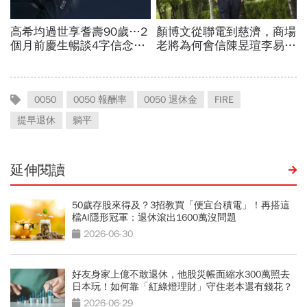
0050
0050 報酬率
0050 退休金
FIRE
提早退休
躺平
延伸閱讀
50歲存股來得及？3招教買「便宜台積電」！再搭這
檔AI隱形冠軍：退休滾出1600萬沒問題
2026-06-30
好友身家上億不敢退休，他股災帳面縮水300萬照去
日本玩！如何靠「紅綠燈理財」守住老本還有錢花？
2026-06-29