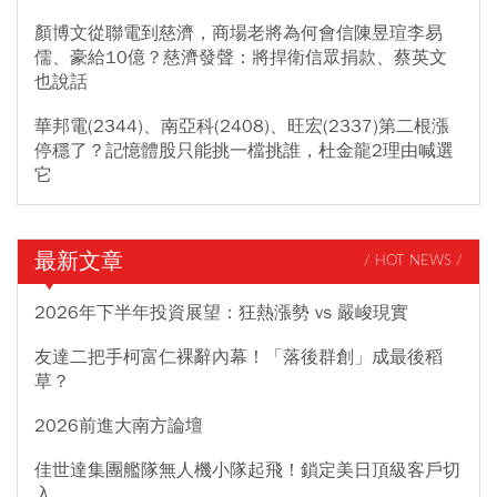
顏博文從聯電到慈濟，商場老將為何會信陳昱瑄李易
儒、豪給10億？慈濟發聲：將捍衛信眾捐款、蔡英文
也說話
華邦電(2344)、南亞科(2408)、旺宏(2337)第二根漲
停穩了？記憶體股只能挑一檔挑誰，杜金龍2理由喊選
它
最新文章
/ HOT NEWS /
2026年下半年投資展望：狂熱漲勢 vs 嚴峻現實
友達二把手柯富仁裸辭內幕！「落後群創」成最後稻
草？
2026前進大南方論壇
佳世達集團艦隊無人機小隊起飛！鎖定美日頂級客戶切
入