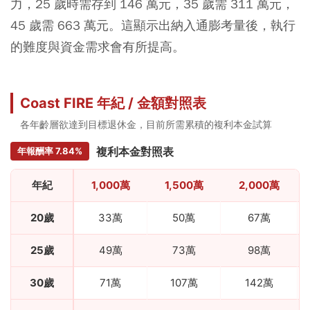
力，25 歲時需存到 146 萬元，35 歲需 311 萬元，
45 歲需 663 萬元。這顯示出納入通膨考量後，執行
的難度與資金需求會有所提高。
Coast FIRE 年紀 / 金額對照表
各年齡層欲達到目標退休金，目前所需累積的複利本金試算
複利本金對照表
年報酬率 7.84%
年紀
1,000萬
1,500萬
2,000萬
20歲
33萬
50萬
67萬
25歲
49萬
73萬
98萬
30歲
71萬
107萬
142萬