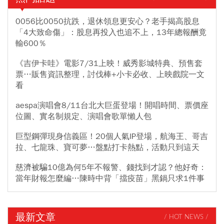
0056比0050抗跌，退休領息更安心？老手揭高股息
「4大致命傷」：股息再投入也追不上，13年總報酬竟
輸600％
《吉伊卡哇》電影7/31上映！威秀影城特典、預售套
票…販售資訊整理，討伐棒+小卡必收、上映戲院一文
看
aespa演唱會8/11台北大巨蛋登場！開唱時間、票價座
位圖、實名制規定、演唱會歌單懶人包
巨型鋼彈現身信義區！20個人氣IP登場，航海王、哥吉
拉、七龍珠、寶可夢…盤點打卡熱點，活動只到這天
慈濟被騙10億為何5年不報警、錢找到才認？他好奇：
當年財報怎麼編…陳時中背「擋疫苗」黑鍋只求1件事
最新文章
/ HOT NEWS /