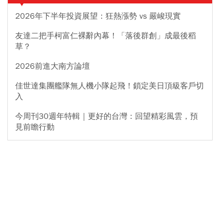
2026年下半年投資展望：狂熱漲勢 vs 嚴峻現實
友達二把手柯富仁裸辭內幕！「落後群創」成最後稻
草？
2026前進大南方論壇
佳世達集團艦隊無人機小隊起飛！鎖定美日頂級客戶切
入
今周刊30週年特輯｜更好的台灣：回望精彩風雲，預
見前瞻行動