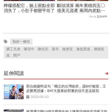
檸檬搭配它，臉上斑點全部
斷頭清算 兩年累積四五○
消失了，小肚子都變平坦了
億美元資產 兩周內差點全
爆倉 華爾街少年股神四倍
Ads by
速慘賠啟示
熱炒一條街
礦工兄弟、陳冠中、陳信宏、股市、撿便宜、逢低買進、價值投
資、開戶
延伸閱讀
郭台銘爆料這句「獨立的台灣政府」讓BNT被擋，王
必勝秀證據：BNT大股東給郭董的信不是這樣寫
2023-05-10
慈濟遭詐騙10億怎麼發生的？陳昱瑄律師見證嚴下跪