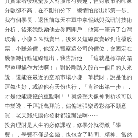
其實筆者發現蠻多人對股市有興趣，但對股市的印象
分數卻不高，在不斷扣分下，總懼怕踏出那第一步。
我有個學長，退伍前每天在軍中拿報紙與我研討技術
分析，後來我鼓勵他去券商開戶，他第一筆買了台灣
玻璃，小賺３％就賣出，後來又短線買賣矽創這檔股
票，小賺差價，他深入觀察這公司的價位，會固定在
幾個轉折點短線進出，我告訴他：「這就是標準的箱
型整理操作方法啊！」對於剛踏入股市一個月的人來
說，還能在最近的空頭市場小賺一筆橫財，說是他的
運氣也好，或說他有天份也行，「肯踏出第一步」，
才是他能賺錢的重點啊！！就像整天像神明祈求可以
中樂透，千拜託萬拜託，偏偏連張樂透彩都不願意
買，老天爺想讓你發財都沒辦法啊……
投資理財是人生的必修課程，修學分就得繳「學
費」，學費不僅是金錢，也包含了時間、精神。當然