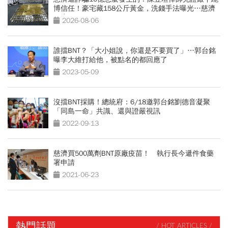
博信任！豪宅藏158公斤黃金，洗錢手法曝光…慈濟
回應了
2026-08-06
誰擋BNT？「大小姐說，你還是不要買了」…郭台銘
曝李大維打給他，被點名的都回應了
2023-05-09
沒擋BNT採購！總統府：6/18邀郭台銘劉德音凝聚
「同島一命」共識、還與證嚴視訊
2022-09-13
慈濟買500萬劑BNT原廠疫苗！ 執行長今遞件食藥
署申請
2021-06-23
熱門話題
/ HOT ARTICLES /