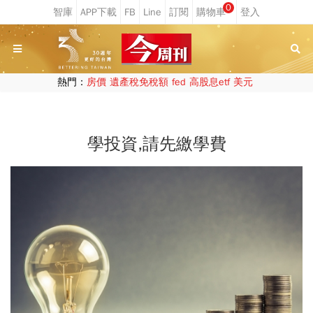
0
熱門：
房價
遺產稅免稅額
fed
高股息etf
美元
學投資,請先繳學費