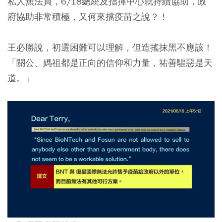
私人無法買，6/18總統及指揮中心就持續協助，政
府協助非常積極，又何來擋疫苗之說？！
王必勝說，初選困難可以理解，但造搖抹黑不應該！
「關公、媽祖都是正向的信仰和力量，祐善驅惡是天
道。」