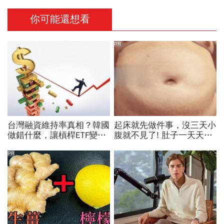
你可能還想看
PR
台灣融資維持率真相？韓國
起床就先做件事，沒三天小
做錯什麼，讓槓桿ETF變風
腹就不見了! 肚子一天天變
暴中心？去槓桿風暴完全拆
小！
解
PR