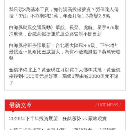
我只領3萬基本工資，如何調高投保薪資？勞保達人傳
授「3招」不靠老闆加薪，年金月領1.3萬變2.5萬
白海豚颱風交通異動》華航、長榮、虎航、星宇8/9取
消航班，台鐵高鐵捷運航運公路管制不斷更新
白海豚停班停課最新！台北最大陣風8-9級、下午2點
最接近…風雨比巴威還大，為何不放颱風假？蔣萬安發
聲
金價準備北上？黃金現在可以買？大佛李其展：黃金價
格摸到4300美元是好事！瑞銀3理由喊5000美元不遠
了
最新文章
/ HOT NEWS /
2026年下半年投資展望：狂熱漲勢 vs 嚴峻現實