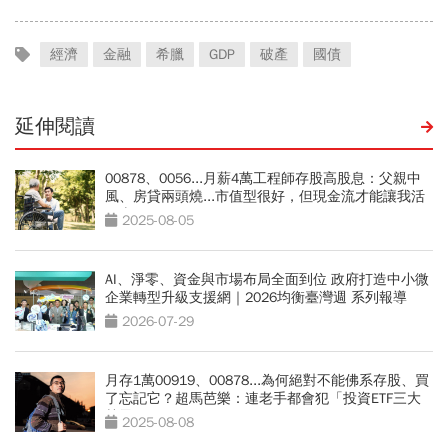
經濟
金融
希臘
GDP
破產
國債
延伸閱讀
00878、0056...月薪4萬工程師存股高股息：父親中
風、房貸兩頭燒...市值型很好，但現金流才能讓我活
下來
2025-08-05
AI、淨零、資金與市場布局全面到位 政府打造中小微
企業轉型升級支援網｜2026均衡臺灣週 系列報導
2026-07-29
月存1萬00919、00878...為何絕對不能佛系存股、買
了忘記它？超馬芭樂：連老手都會犯「投資ETF三大
禁忌」
2025-08-08