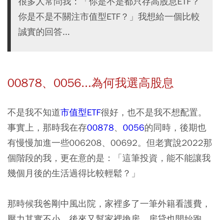
很多人常問我：「你是不是都只存高股息ETF？
你是不是不關注市值型ETF？」我想給一個比較
誠實的回答...
00878、0056...為何我選高股息
不是我不知道
市值型ETF
很好，也不是我不想配置。
事實上，那時我在存
00878
、
0056
的同時，後期也
有慢慢加進一些006208、00692。但老實說2022那
個階段的我，更在意的是：「這筆投資，能不能讓我
幾個月後的生活過得比較輕鬆？」
那時候我爸剛中風出院，家裡多了一筆外籍看護費，
壓力其實不小。後來又幫家裡換房，房貸也開始跑。