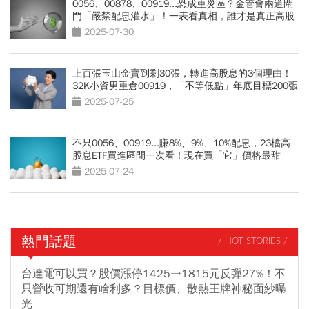
0056、00878、00919...恐成重災區？金管會兩道閘
門「嚴禁配息灌水」！一表看真相，誰才是真正高股
息
2025-07-30
上百張玉山金賣到剩30張，轉進高股息的3個理由！
32K小資男重倉00919，「不等低點」年底目標200張
2025-07-25
不只0056、00919...賺8%、9%、10%配息，23檔高
股息ETF買進區間一次看！現在買「它」價格最甜
2025-07-24
熱門話題
/ HOT STORIES /
台達電可以買？股價漲停1425→1815元反彈27%！不
只營收可期還有啥利多？目標價、散熱王牌神秘面紗曝
光