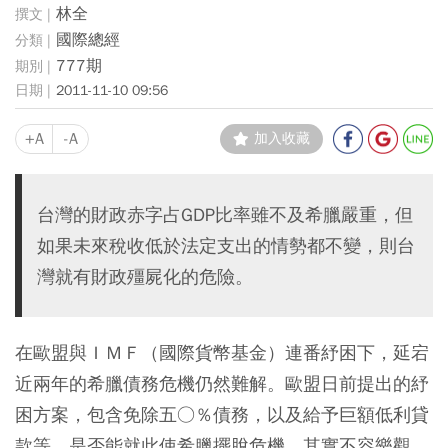
林全
國際總經
777期
2011-11-10 09:56
+A
-A
加入收藏
台灣的財政赤字占GDP比率雖不及希臘嚴重，但
如果未來稅收低於法定支出的情勢都不變，則台
灣就有財政殭屍化的危險。
在歐盟與ＩＭＦ（國際貨幣基金）連番紓困下，延宕
近兩年的希臘債務危機仍然難解。歐盟日前提出的紓
困方案，包含免除五○％債務，以及給予巨額低利貸
款等，是否能就此使希臘擺脫危機，其實不容樂觀。