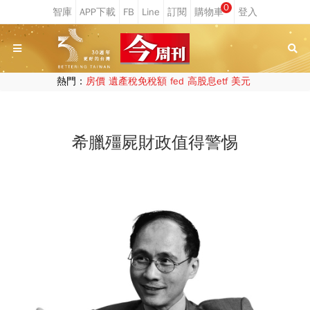
0
熱門：
房價
遺產稅免稅額
fed
高股息etf
美元
希臘殭屍財政值得警惕