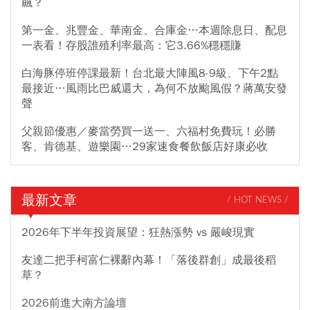
飆？
第一金、兆豐金、華南金、合庫金…本週除息日、配息
一表看！存股誰殖利率最高：它3.66%穩穩賺
白海豚停班停課最新！台北最大陣風8-9級、下午2點
最接近…風雨比巴威還大，為何不放颱風假？蔣萬安發
聲
父親節優惠／麥當勞買一送一、六福村免費玩！必勝
客、肯德基、遊樂園…29家速食餐飲飯店好康必收
最新文章
/ HOT NEWS /
2026年下半年投資展望：狂熱漲勢 vs 嚴峻現實
友達二把手柯富仁裸辭內幕！「落後群創」成最後稻
草？
2026前進大南方論壇