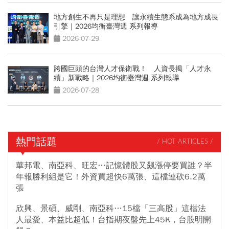
地方創生不再只是理想 讓永續生態系成為地方成長
引擎｜2026均衡臺灣週 系列報導
2026-07-29
跨國巨頭的台灣人才保衛戰！ 人資長揭「人才永
續」新戰略｜2026均衡臺灣週 系列報導
2026-07-28
熱門話題
/ HOT ARTICLES /
華邦電、南亞科、旺宏…記憶體股又飆漲停要買誰？半
年報勝利組是它！外資買超快6萬張、這檔連砍6.2萬
張
欣興、景碩、威剛、南亞科…15檔「三高股」這檔法
人最愛、本益比超低！台指期夜盤先上45K，台股明開