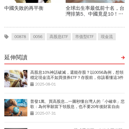
00878
0056
高股息ETF
市值型ETF
現金流
延伸閱讀
高股息10%神話破滅，還能存股？以0056為例，想領
穩定現金流不如買債券ETF？存股前，你該看懂這3件
事
2025-08-01
普發1萬、買高股息...一圖秒懂台灣人的「小確幸」悲
歌：為何寧願當下領股息，也不要20年後財富自由
2025-07-31