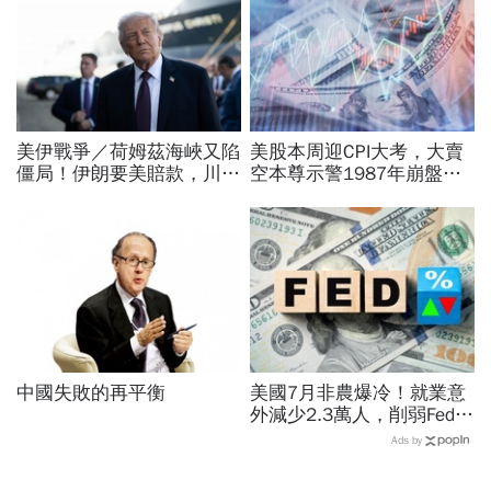
美伊戰爭／荷姆茲海峽又陷
美股本周迎CPI大考，大賣
僵局！伊朗要美賠款，川普
空本尊示警1987年崩盤恐
打「經濟戰」稱低調處理…
重演…美國彈藥告急，限時
油價升破84美元
21天提增產計畫│全球瞭
望
中國失敗的再平衡
美國7月非農爆冷！就業意
外減少2.3萬人，削弱Fed升
息機率...金價大漲逾7%，
Ads by
創7個月來最佳單周