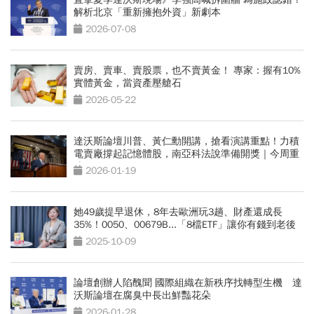
解析北京「重新擁抱外資」新劇本
2026-07-08
賣房、賣車、賣股票，也不賣黃金！ 專家：握有10%
實體黃金，當資產壓艙石
2026-05-22
達沃斯論壇川普、黃仁勳開講，搶看演講重點！力積
電賣廠撐起記憶體股，南亞科法說準備開獎｜今周重
磅
2026-01-19
她49歲提早退休，8年去歐洲玩3趟、財產還成長
35%！0050、00679B...「8檔ETF」讓你有錢到老後
2025-10-09
論壇創辦人陷醜聞 國際組織在新秩序找轉型生機 達
沃斯論壇在腐臭中長出鮮豔花朵
2026-01-28