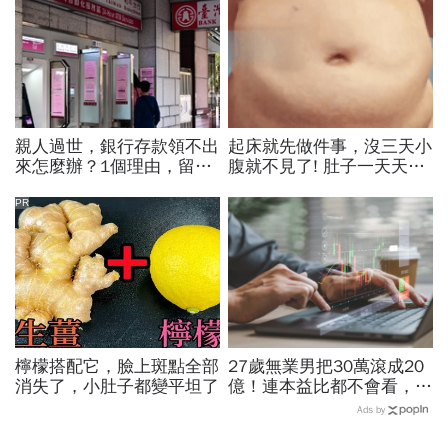
親人過世，銀行存款領不出
起床就先做件事，沒三天小
來怎麼辦？1個理由，留現
腹就不見了! 肚子一天天變
金比房子更容易卡死！遺產
小！
繼承3大重點一次看
PR
檸檬搭配它，臉上斑點全部
27歲無業男把30萬滾成20
消失了，小肚子都變平坦了
億！連本益比都不會看，氣
死一堆金融專家…財產5年
Ads by
翻1萬倍的秘訣「年輕又
窮」