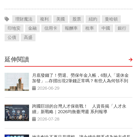
理財魔法
複利
美國
股票
紐約
曼哈頓
印地安
金融
信用卡
報酬率
稅率
中國
銀行
公債
高盛
延伸閱讀
月底發錢了！勞退、勞保年金入帳，6類人「退休金
加發」...存摺出現2筆錢正常嗎？有些人為何領不到
2026-06-29
跨國巨頭的台灣人才保衛戰！ 人資長揭「人才永
續」新戰略｜2026均衡臺灣週 系列報導
2026-07-28