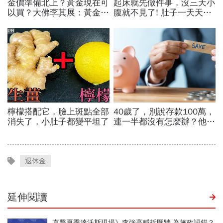
退休金
延伸閱讀
直擊夏季達沃斯現場》李強高喊拆圍牆 為施政認錯？