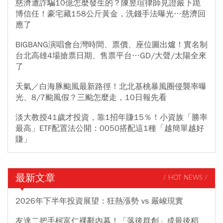
慈濟遭詐騙10億怎麼發生的？陳昱瑄律師見證嚴下跪
博信任！豪宅藏158公斤黃金，洗錢手法曝光…慈濟回
應了
BIGBANG演唱會台灣時間、票價、座位圖出爐！實名制
台北高雄4場搶票日期、售票平台…GD/大聲/太陽全來
了
天氣／白海豚颱風最新路徑！北北基桃暴風圈侵襲率曝
光、8/7颱風假？三颱怎麼走，10日報先看
淡大教授41歲才投資，靠1招年賺15％！小資族「勝率
最高」ETF配置法公開：0050搭配這1種「越簡單越好
賺」
最新文章
/ HOT NEWS /
2026年下半年投資展望：狂熱漲勢 vs 嚴峻現實
友達二把手柯富仁裸辭內幕！「落後群創」成最後稻