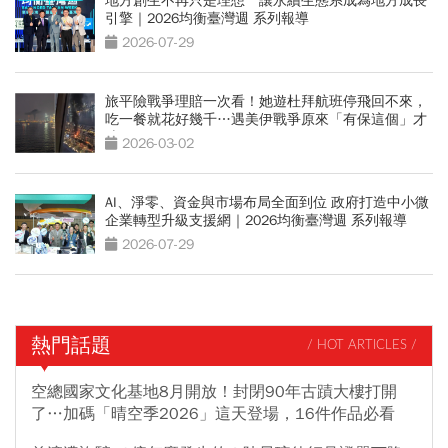
地方創生不再只是理想 讓永續生態系成為地方成長
引擎｜2026均衡臺灣週 系列報導
2026-07-29
旅平險戰爭理賠一次看！她遊杜拜航班停飛回不來，
吃一餐就花好幾千…遇美伊戰爭原來「有保這個」才
賠
2026-03-02
AI、淨零、資金與市場布局全面到位 政府打造中小微
企業轉型升級支援網｜2026均衡臺灣週 系列報導
2026-07-29
熱門話題
/ HOT ARTICLES /
空總國家文化基地8月開放！封閉90年古蹟大樓打開
了…加碼「晴空季2026」這天登場，16件作品必看