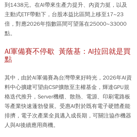
到1438元。在AI帶來生產力提升、內資力挺，以及
主動式ETF帶動下，台股本益比區間上移至17~23
倍，對應2026年指數區間可望落在25000~33000
點。
AI軍備賽不停歇 黃蔭基：AI拉回就是買
點
其中，由於AI軍備賽為台灣帶來好時光，2026年AI資
料中心擴建可望由CSP擴散至主權基金，輝達GPU規
格迭代推升，Server機櫃、散熱、電源、印刷電路板
等產業快速蓬勃發展。受惠AI對於既有電子硬體產能
排擠，電子次產業全員邁入成長期，可關注協作機器
人與AI後續應用商機。