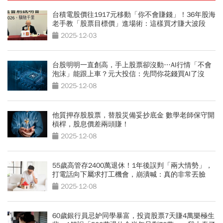
台積電股價往1917元移動「你不會賺錢」！36年股海
老手教「股票目標價」進場術：這樣買才賺大波段
2025-12-03
台股明明一直創高，手上股票卻沒動…AI行情「不會
泡沫」能跟上車？元大投信：先問你花錢買AI了沒
2025-12-08
他質押存股股票，替股災備妥抄底金 數學老師保守開
槓桿，股息價差兩頭賺！
2025-12-08
55歲高管存2400萬退休！1年後誤判「兩大情勢」，
打電話向下屬求打工機會，崩潰喊：真的非常丟臉
2025-12-08
60歲銀行員忌妒同學暴富，投資股票7天賺4萬樂極生