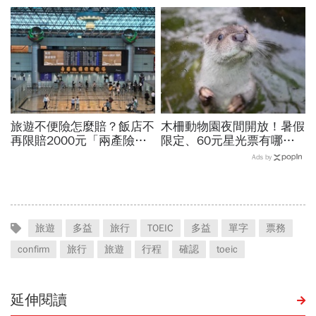
頂、想著秀山美食...探訪熱
帶幾個、托運還隨身手提？
門登山路線
旅遊不便險怎麼賠？飯店不
木柵動物園夜間開放！暑假
再限賠2000元「兩產險」
限定、60元星光票有哪些
跟進！機票住宿餐費收據怎
動物可以看？要預約嗎？時
Ads by
麼報？達人教戰旅平險理賠
間、門票、最佳遊園路線總
整理
旅遊
多益
旅行
TOEIC
多益
單字
票務
confirm
旅行
旅遊
行程
確認
toeic
延伸閱讀