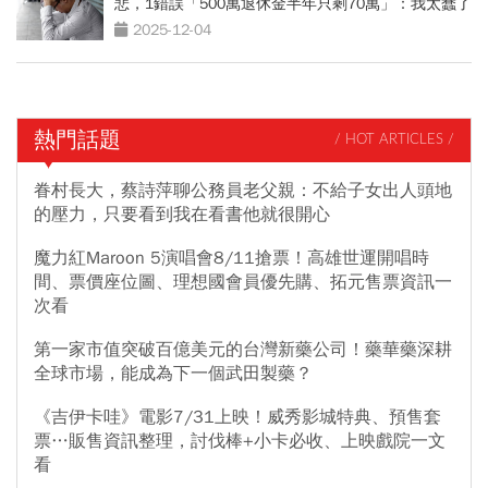
悲，1錯誤「500萬退休金半年只剩70萬」：我太蠢了
2025-12-04
熱門話題
/ HOT ARTICLES /
眷村長大，蔡詩萍聊公務員老父親：不給子女出人頭地
的壓力，只要看到我在看書他就很開心
魔力紅Maroon 5演唱會8/11搶票！高雄世運開唱時
間、票價座位圖、理想國會員優先購、拓元售票資訊一
次看
第一家市值突破百億美元的台灣新藥公司！藥華藥深耕
全球市場，能成為下一個武田製藥？
《吉伊卡哇》電影7/31上映！威秀影城特典、預售套
票…販售資訊整理，討伐棒+小卡必收、上映戲院一文
看