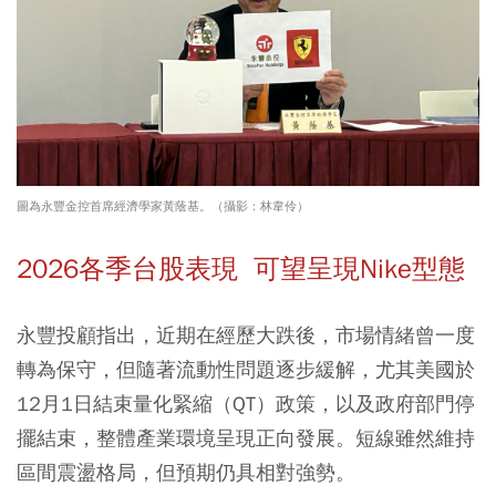
圖為永豐金控首席經濟學家黃蔭基。（攝影：林韋伶）
2026各季台股表現 可望呈現Nike型態
永豐投顧指出，近期在經歷大跌後，市場情緒曾一度
轉為保守，但隨著流動性問題逐步緩解，尤其美國於
12月1日結束量化緊縮（QT）政策，以及政府部門停
擺結束，整體產業環境呈現正向發展。短線雖然維持
區間震盪格局，但預期仍具相對強勢。