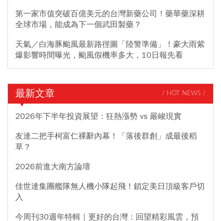
第一家市值突破百億美元的台灣新藥公司！藥華藥深耕
全球市場，能成為下一個武田製藥？
天氣／白海豚颱風最新路徑圖「陸警準備」！豪大雨紫
爆影響時間曝光，颱風假機率多大，10日報先看
最新文章
/ HOT NEWS /
2026年下半年投資展望：狂熱漲勢 vs 嚴峻現實
友達二把手柯富仁裸辭內幕！「落後群創」成最後稻
草？
2026前進大南方論壇
佳世達集團艦隊無人機小隊起飛！鎖定美日頂級客戶切
入
今周刊30週年特輯｜更好的台灣：回望精彩風雲，預