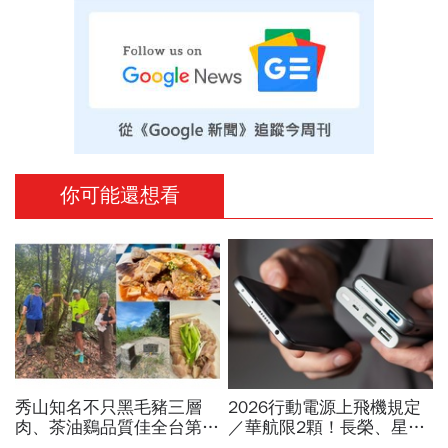
你可能還想看
秀山知名不只黑毛豬三層
2026行動電源上飛機規定
肉、茶油鷄品質佳全台第
／華航限2顆！長榮、星
一！謝金河站在拔刀爾山
宇、虎航…行動電源飛機能