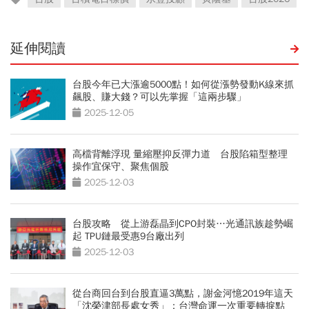
延伸閱讀
台股今年已大漲逾5000點！如何從漲勢發動K線來抓
飆股、賺大錢？可以先掌握「這兩步驟」
2025-12-05
高檔背離浮現 量縮壓抑反彈力道 台股陷箱型整理
操作宜保守、聚焦個股
2025-12-03
台股攻略 從上游磊晶到CPO封裝…光通訊族趁勢崛
起 TPU鏈最受惠9台廠出列
2025-12-03
從台商回台到台股直逼3萬點，謝金河憶2019年這天
「沈榮津部長處女秀」：台灣命運一次重要轉捩點