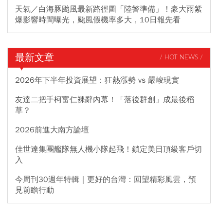
天氣／白海豚颱風最新路徑圖「陸警準備」！豪大雨紫
爆影響時間曝光，颱風假機率多大，10日報先看
最新文章
/ HOT NEWS /
2026年下半年投資展望：狂熱漲勢 vs 嚴峻現實
友達二把手柯富仁裸辭內幕！「落後群創」成最後稻
草？
2026前進大南方論壇
佳世達集團艦隊無人機小隊起飛！鎖定美日頂級客戶切
入
今周刊30週年特輯｜更好的台灣：回望精彩風雲，預
見前瞻行動