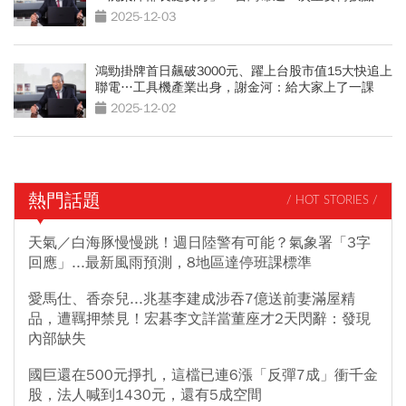
2025-12-03
鴻勁掛牌首日飆破3000元、躍上台股市值15大快追上
聯電…工具機產業出身，謝金河：給大家上了一課
2025-12-02
熱門話題
/ HOT STORIES /
天氣／白海豚慢慢跳！週日陸警有可能？氣象署「3字
回應」...最新風雨預測，8地區達停班課標準
愛馬仕、香奈兒...兆基李建成涉吞7億送前妻滿屋精
品，遭羈押禁見！宏碁李文詳當董座才2天閃辭：發現
內部缺失
國巨還在500元掙扎，這檔已連6漲「反彈7成」衝千金
股，法人喊到1430元，還有5成空間