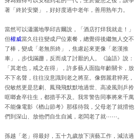
身為難得可以安穩到老的一代，生於憂患之後，該學
著「終於安樂」，好好度過中老年，善用熟年力。
當然可以瀟灑地學邱吉爾說，「酒店打烊我就走！」
但
權威
當久往往變成尸位素餐，總覺得後繼無人交不
了棒，變成「老無所終」，焦慮起來更像「老漢推
車」，步伐蹣跚，反而成了討厭的人。《論語》說：
「其老也，戒之在得」，許多藝人面臨年齡關卡，放
不下名聲，往往沒意識到老之將至。像鄧麗君猝死，
倪敏然更是悲劇、鳳飛飛默默地過世、高凌風則乒拎
哐啷倉卒往生，都措手不及。我常警告同事將來千萬
不能像電影《楢山節考》那樣待我，父母老了就揹他
們到深山、放他們自生自滅，老闆老了就⋯⋯。
孫越「老」得最好，五十九歲放下演藝工作，減法過