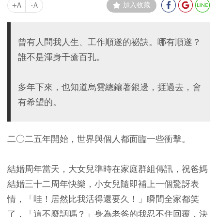
+A
-A
加入收藏
曾有人問我人生、工作順遂的祕訣。哪有順遂？
誰不是渾身千瘡百孔。
多年下來，也知道烏雲總鑲著銀邊，捱過去，會
有希望的。
二○二五年開始，世界與個人都面臨一些衝擊。
結婚周年當天，大女兒準時在家庭群組傳訊，祝爸媽
結婚三十二周年快樂，小女兒隨即補上一個驚訝表
情，「哇！居然比我活得還要久！」瞬間全家都笑
了，「這不廢話嗎？」身為老爸的我忍不住回覆，決