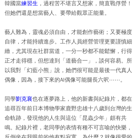
韓國當
練習生
，過程苦不堪言又想家，簡直戰俘營！
但她們還是想當藝人、要帶給觀眾正能量。
藝人難為，靈魂必須自由，才能創作藝術；又要極度
自律，才能持續進步。工作人員經營管理更要謹慎細
緻，尤其現在社群當道，一分一秒都不能鬆懈，行得
正才走得穩，但想達到「道藝合一」，談何容易。所
以我對「幻藍小熊」說，她們很可能是最後一代真人
偶像，因為，接下來的AI偶像可能腿長六呎⋯⋯。
同學
劉克襄
也在逐夢路上，他的新書與紀錄片，都在
追尋百年前日本博物學家鹿野忠雄十八歲到台灣的生
命軌跡，發現他的人生與這位「昆蟲少年」頗有共
鳴。紀錄片裡，老同學的表情有種不可言喻的快樂，
反倒坐在我眼前的他有點寂寞，為什麼？就像很愛的