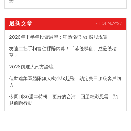
光
最新文章
/ HOT NEWS /
2026年下半年投資展望：狂熱漲勢 vs 嚴峻現實
友達二把手柯富仁裸辭內幕！「落後群創」成最後稻
草？
2026前進大南方論壇
佳世達集團艦隊無人機小隊起飛！鎖定美日頂級客戶切
入
今周刊30週年特輯｜更好的台灣：回望精彩風雲，預
見前瞻行動