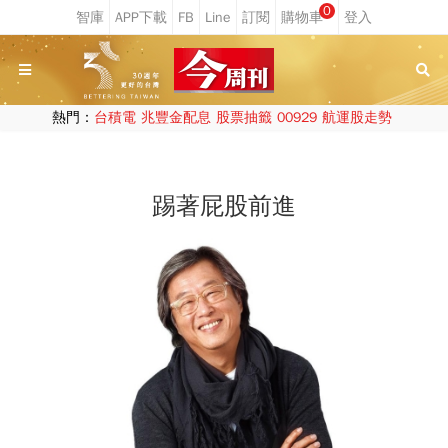
0
熱門：
台積電
兆豐金配息
股票抽籤
00929
航運股走勢
踢著屁股前進