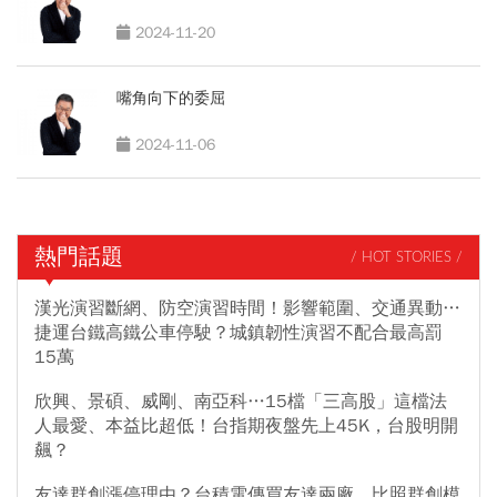
2024-11-20
嘴角向下的委屈
2024-11-06
熱門話題
/ HOT STORIES /
漢光演習斷網、防空演習時間！影響範圍、交通異動…
捷運台鐵高鐵公車停駛？城鎮韌性演習不配合最高罰
15萬
欣興、景碩、威剛、南亞科…15檔「三高股」這檔法
人最愛、本益比超低！台指期夜盤先上45K，台股明開
飆？
友達群創漲停理由？台積電傳買友達兩廠、比照群創模