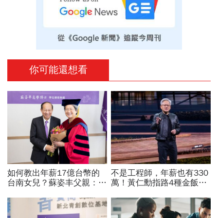
你可能還想看
如何教出年薪17億台幣的
不是工程師，年薪也有330
台南女兒？蘇姿丰父親：她
萬！黃仁勳指路4種金飯
5歲我就開始教猶太人的觀
碗：免大學畢、人人有機會
念 「正面看待失敗、勇於
過優渥生活…AI時代搶手職
冒險、面對挑戰！」
業曝光