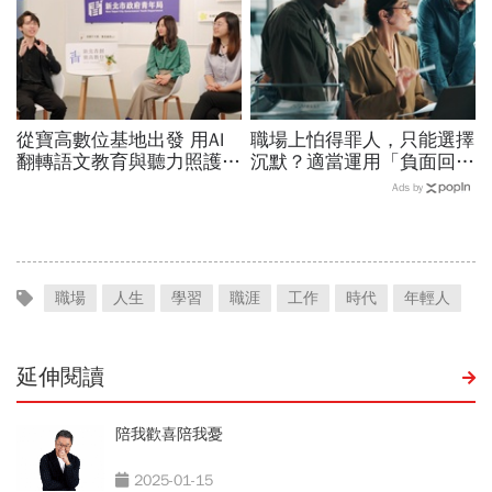
從寶高數位基地出發 用AI
職場上怕得罪人，只能選擇
翻轉語文教育與聽力照護，
沉默？適當運用「負面回
科技如何讓世界更平權？
饋」，比忍耐更有效！
Ads by
職場
人生
學習
職涯
工作
時代
年輕人
延伸閱讀
陪我歡喜陪我憂
2025-01-15