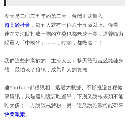
今天是二○二五年的第二天，台灣正式進入
超高齡社會
，每五人就有一位六十五歲以上。你看，
連在立法院打成一團的立委也都老成一團，還聲嘶力
竭罵人「中國狗」⋯⋯，哎喲，都幾歲了！
我們這些超高齡的「主流人士」整天戰戰兢兢鍛鍊身
體，最怕老了狼狽，成為別人的負擔。
連YouTube都很識相，透過大數據、不斷推送各種健
康資訊，只是這則說要吃堅果，下則又說核果類不能
吃太多；一方說該戒澱粉，另一邊又說吃澱粉能帶來
快樂激素
。