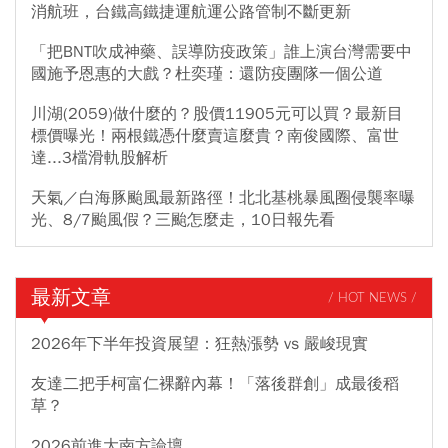
消航班，台鐵高鐵捷運航運公路管制不斷更新
「把BNT吹成神藥、誤導防疫政策」誰上演台灣需要中
國施予恩惠的大戲？杜奕瑾：還防疫團隊一個公道
川湖(2059)做什麼的？股價11905元可以買？最新目
標價曝光！兩根鐵憑什麼賣這麼貴？南俊國際、富世
達...3檔滑軌股解析
天氣／白海豚颱風最新路徑！北北基桃暴風圈侵襲率曝
光、8/7颱風假？三颱怎麼走，10日報先看
最新文章
/ HOT NEWS /
2026年下半年投資展望：狂熱漲勢 vs 嚴峻現實
友達二把手柯富仁裸辭內幕！「落後群創」成最後稻
草？
2026前進大南方論壇