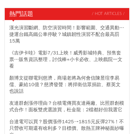
熱門話題
/ HOT ARTICLES /
漢光演習斷網、防空演習時間！影響範圍、交通異動…
捷運台鐵高鐵公車停駛？城鎮韌性演習不配合最高罰
15萬
《吉伊卡哇》電影7/31上映！威秀影城特典、預售套
票…販售資訊整理，討伐棒+小卡必收、上映戲院一文
看
顏博文從聯電到慈濟，商場老將為何會信陳昱瑄李易
儒、豪給10億？慈濟發聲：將捍衛信眾捐款、蔡英文
也說話
友達群創漲停理由？台積電傳買友達兩廠、比照群創模
式合作！面板雙虎選誰買，杜金龍：2檔都好但我選它
台達電可以買？股價漲停1425→1815元反彈27%！不
只營收可期還有啥利多？目標價、散熱王牌神秘面紗曝