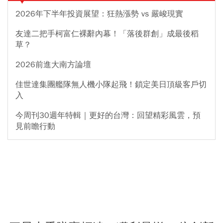
2026年下半年投資展望：狂熱漲勢 vs 嚴峻現實
友達二把手柯富仁裸辭內幕！「落後群創」成最後稻
草？
2026前進大南方論壇
佳世達集團艦隊無人機小隊起飛！鎖定美日頂級客戶切
入
今周刊30週年特輯｜更好的台灣：回望精彩風雲，預
見前瞻行動