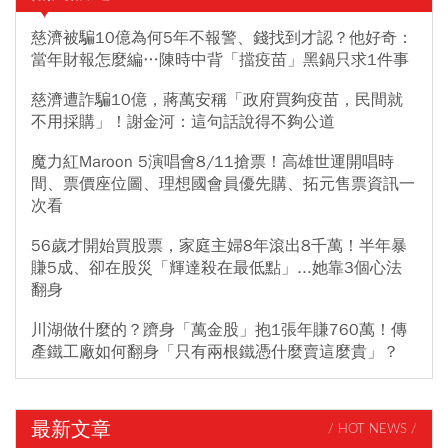
慈濟被騙10億為何5年不報警、錢找到才認？他好奇：
當年財報怎麼編…陳時中背「擋疫苗」黑鍋只求1件事
慈濟遭詐騙10億，蔣萬安稱「政府買夠疫苗，民間就
不用採購」！謝金河：這句話說得不夠公道
魔力紅Maroon 5演唱會8/11搶票！高雄世運開唱時
間、票價座位圖、理想國會員優先購、拓元售票資訊一
次看
56歲才開始買股票，家庭主婦8年滾出8千萬！半年暴
賺5成、卻在股災「輝達殺在最低點」...她靠3個心法
翻身
川湖做什麼的？躋身「萬金股」抱1張年賺760萬！傳
產鐵工廠如何翻身「只有兩根鐵憑什麼賣這麼貴」？
最新文章
/ HOT NEWS /