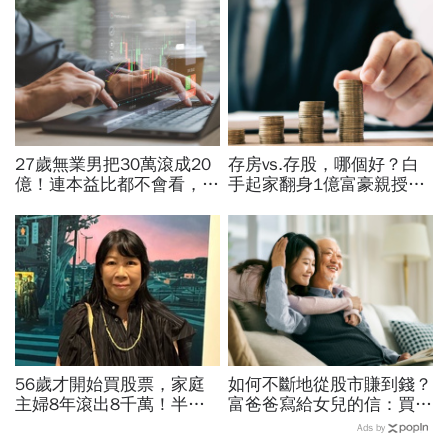
27歲無業男把30萬滾成20
存房vs.存股，哪個好？白
億！連本益比都不會看，氣
手起家翻身1億富豪親授：
死一堆金融專家…財產5年
我認識的有錢人100%都靠
翻1萬倍的秘訣「年輕又
「它」致富
窮」
56歲才開始買股票，家庭
如何不斷地從股市賺到錢？
主婦8年滾出8千萬！半年
富爸爸寫給女兒的信：買股
暴賺5成、卻在股災「輝達
票，一生不能踩的3條紅線
Ads by
殺在最低點」...她靠3個心