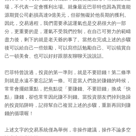
場，不代表一定會獲利出場。就像最近巴菲特也因為買進能
源期貨公司虧損高達9億美元，但卻無礙於他長期的獲利。
因此，交易過程，我們需要承認運氣也是交易很大的一部
分，更重要的是，運氣不受我們控制，在自己可努力的範疇
盡力後，剩下的就是老天爺的事了。當然在完成上述的步驟
後可以給自己一些鼓勵，可以寫些話勉勵自己、可以犒賞自
己一頓美食、也可以好好跟朋友聊聊天說說話。
巴菲特曾說過，投資的第一準則，就是不要賠錢！第二條準
則就是永遠不要忘記第一條。可是當人們急於賺錢的時候，
常常會擺錯重點，把焦點從「要賺錢、不要賠錢」換成「快
點」賺錢，卻也常常因此賺不到錢。當投資朋友們掉到急躁
的投資陷阱時，記得幫自己複習上述的步驟，重新再回到賺
錢的循環喔！
上述文字的交易系統僅為舉例，非操作建議，操作不論多空