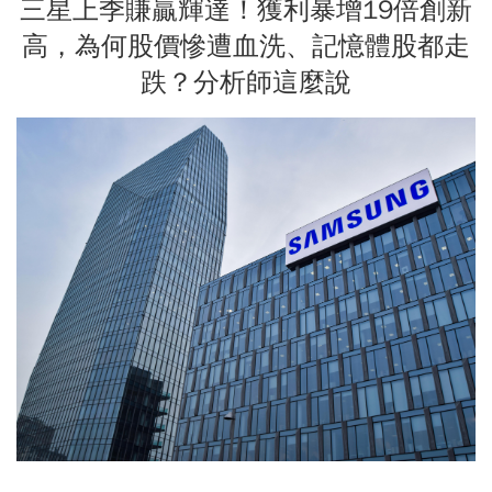
三星上季賺贏輝達！獲利暴增19倍創新
高，為何股價慘遭血洗、記憶體股都走
跌？分析師這麼說