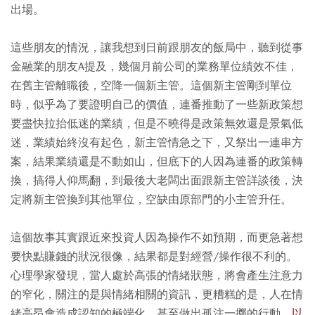
出場。
這些朋友的情況，讓我想到日前跟朋友的飯局中，聽到從事
金融業的朋友A提及，幾個月前公司的業務單位績效不佳，
在舊主管離職後，空降一個新主管。這個新主管剛到單位
時，似乎為了要證明自己的價值，連番推動了一些新政策想
要盡快拉抬低迷的業績，但是不曉得是政策無效還是景氣低
迷，業績始終沒有起色，新主管情急之下，又祭出一連串方
案，結果業績還是不動如山，但底下的人因為連番的政策轉
換，搞得人仰馬翻，到最後大老闆出面跟新主管詳談後，決
定將新主管換到其他單位，空缺由原部門的小主管升任。
這個故事其實跟近來投資人因為操作不如預期，而更急著想
要快點賺錢的狀況很像，結果都是對經營/操作很不利的。
心理學家發現，當人處於高張的情緒狀態，將會產生注意力
的窄化，關注的是與情緒相關的資訊，更糟糕的是，人在情
緒高昂會造成認知的極端化，甚至做出孤注一擲的行動。
以