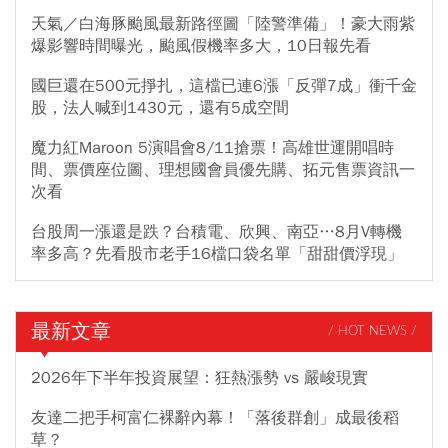
天氣／白海豚颱風最新路徑圖「陸警準備」！豪大雨紫
爆影響時間曝光，颱風假機率多大，10日報先看
國巨還在500元掙扎，這檔已連6漲「反彈7成」衝千金
股，法人喊到1430元，還有5成空間
魔力紅Maroon 5演唱會8/11搶票！高雄世運開唱時
間、票價座位圖、理想國會員優先購、拓元售票資訊一
次看
台股周一漲還是跌？台積電、欣興、南亞…8月V轉機
率多高？先看股市老手16檔口袋名單「甜甜價浮現」
最新文章
/ HOT NEWS /
2026年下半年投資展望：狂熱漲勢 vs 嚴峻現實
友達二把手柯富仁裸辭內幕！「落後群創」成最後稻
草？