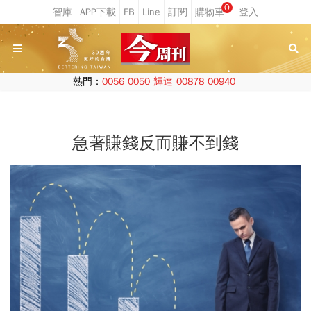
0
熱門：
0056
0050
輝達
00878
00940
急著賺錢反而賺不到錢