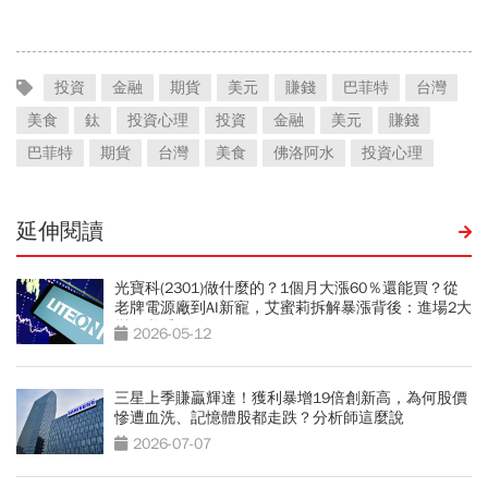
法翻身
投資
金融
期貨
美元
賺錢
巴菲特
台灣
美食
鈦
投資心理
投資
金融
美元
賺錢
巴菲特
期貨
台灣
美食
佛洛阿水
投資心理
延伸閱讀
光寶科(2301)做什麼的？1個月大漲60％還能買？從
老牌電源廠到AI新寵，艾蜜莉拆解暴漲背後：進場2大
變數必看
2026-05-12
三星上季賺贏輝達！獲利暴增19倍創新高，為何股價
慘遭血洗、記憶體股都走跌？分析師這麼說
2026-07-07