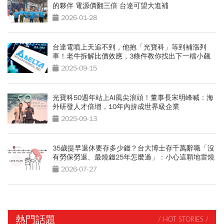
的夥伴 電源價翻三倍 台達可望大進補
2026-01-28
台達電噴上天追不到，他抱「光寶科」等到補漲列
車！老牛拆解比價效應，3條件教你找出下一檔小飆
股
2025-09-15
光寶科50週年站上AI風尖浪頭！董事長宋明峰喊：海
外研發人才倍增，10年內拚成世界級企業
2025-09-13
35歲提早退休要存多少錢？台大博士存千萬辭職「沒
有勞保勞退、最燒錢25年怎麼過」：小心這顆地雷燒
光存款
2026-07-27
熱門話題
/ HOT STORIES /