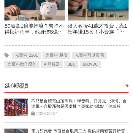
光寶科 2301
光寶科 股價
光寶科可以買嗎
光寶科做什麼的
AI伺服器
BBU
800VDC
延伸閱讀
不只是台積電山頂高歌！聯發科、日月光、鴻海、台
達電…台股漲勢是否虛胖？專家給4萬點「健診報
告」
2026-05-04
電力領跑者 市值登台股第二大 從供貨商變苦其所苦