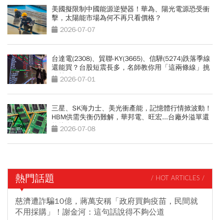
美國擬限制中國能源逆變器！華為、陽光電源恐受衝
擊，太陽能市場為何不再只看價格？
2026-07-07
台達電(2308)、貿聯-KY(3665)、信驊(5274)跌落季線
還能買？台股短震長多，名師教你用「這兩條線」挑
強勢股
2026-07-01
三星、SK海力士、美光衝產能，記憶體行情掀波動！
HBM供需失衡仍難解，華邦電、旺宏...台廠外溢單還
能接多久？
2026-07-08
熱門話題
/ HOT ARTICLES /
慈濟遭詐騙10億，蔣萬安稱「政府買夠疫苗，民間就
不用採購」！謝金河：這句話說得不夠公道