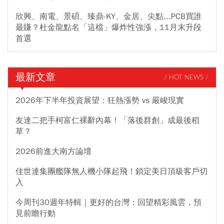
欣興、南電、景碩、臻鼎-KY、金居、尖點...PCB買誰
最賺？杜金龍點名「這檔」爆炸性強漲，11月末升段
首選
最新文章
/ HOT NEWS /
2026年下半年投資展望：狂熱漲勢 vs 嚴峻現實
友達二把手柯富仁裸辭內幕！「落後群創」成最後稻
草？
2026前進大南方論壇
佳世達集團艦隊無人機小隊起飛！鎖定美日頂級客戶切
入
今周刊30週年特輯｜更好的台灣：回望精彩風雲，預
見前瞻行動