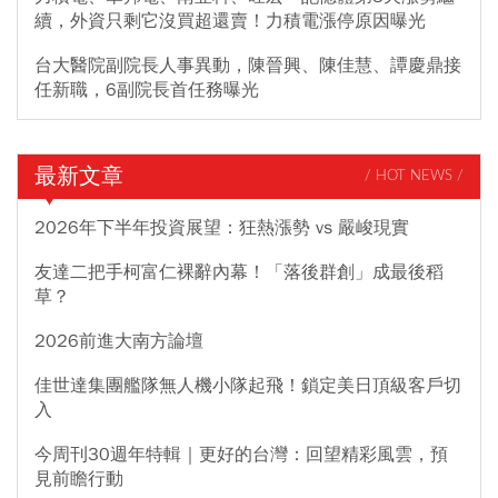
續，外資只剩它沒買超還賣！力積電漲停原因曝光
台大醫院副院長人事異動，陳晉興、陳佳慧、譚慶鼎接
任新職，6副院長首任務曝光
最新文章
/ HOT NEWS /
2026年下半年投資展望：狂熱漲勢 vs 嚴峻現實
友達二把手柯富仁裸辭內幕！「落後群創」成最後稻
草？
2026前進大南方論壇
佳世達集團艦隊無人機小隊起飛！鎖定美日頂級客戶切
入
今周刊30週年特輯｜更好的台灣：回望精彩風雲，預
見前瞻行動