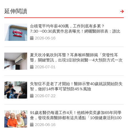
延伸閱讀
台積電平均年薪409萬，工作到底有多累？
7:30→00:30真實作息表曝光！網曬醫師班表：誰比
較操？
2026-06-16
夏天吹冷氣吹到耳聾？耳鼻喉科醫師揭「突發性耳
聾」關鍵警訊，出現1症狀快就醫…4大預防方式一次
看
2026-07-01
失智症不是老了才開始！醫師示警40歲就該開始防失
智，做好14件事可望預防45％風險
2026-07-22
91歲名醫仍每週工作4天！他精神奕奕參加65年同學
會，發現長壽醫師都有這共通點「10個健康活到100
歲秘訣」
2026-06-16