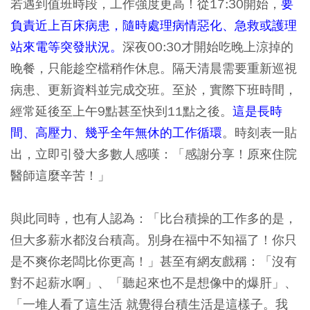
若遇到值班時段，工作強度更高！從17:30開始，
要
負責近上百床病患，隨時處理病情惡化、急救或護理
站來電等突發狀況。
深夜00:30才開始吃晚上涼掉的
晚餐，只能趁空檔稍作休息。隔天清晨需要重新巡視
病患、更新資料並完成交班。至於，實際下班時間，
經常延後至上午9點甚至快到11點之後。
這是長時
間、高壓力、幾乎全年無休的工作循環
。時刻表一貼
出，立即引發大多數人感嘆：「感謝分享！原來住院
醫師這麼辛苦！」
與此同時，也有人認為：「比台積操的工作多的是，
但大多薪水都沒台積高。別身在福中不知福了！你只
是不爽你老闆比你更高！」甚至有網友戲稱：「沒有
對不起薪水啊」、「聽起來也不是想像中的爆肝」、
「一堆人看了這生活 就覺得台積生活是這樣子。我