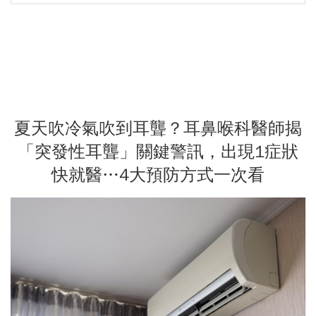
夏天吹冷氣吹到耳聾？耳鼻喉科醫師揭
「突發性耳聾」關鍵警訊，出現1症狀
快就醫…4大預防方式一次看