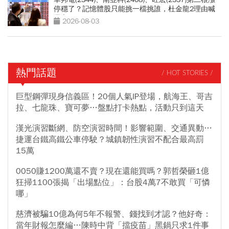
停穩了？記憶體股只能挑一檔挑誰，杜金龍2理由喊
選它
2026-08-03
熱門話題
/ HOT STORIES /
巨型鋼彈現身信義區！20個人氣IP登場，航海王、哥吉
拉、七龍珠、寶可夢…盤點打卡熱點，活動只到這天
漢光演習斷網、防空演習時間！影響範圍、交通異動…
捷運台鐵高鐵公車停駛？城鎮韌性演習不配合最高罰
15萬
0050賺1200萬還不賣？現在還能買嗎？郭哲榮砸1億
狂掃1100張揭「出場點位」：台股4萬7不敢買「可憐
哪」
慈濟被騙10億為何5年不報警、錢找到才認？他好奇：
當年財報怎麼編…陳時中背「擋疫苗」黑鍋只求1件事