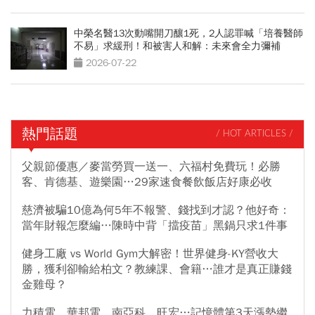
中榮名醫13次動嘴開刀釀1死，2人認罪喊「培養醫師
不易」求緩刑！和被害人和解：未來會全力彌補
2026-07-22
熱門話題
/ HOT ARTICLES /
父親節優惠／麥當勞買一送一、六福村免費玩！必勝
客、肯德基、遊樂園…29家速食餐飲飯店好康必收
慈濟被騙10億為何5年不報警、錢找到才認？他好奇：
當年財報怎麼編…陳時中背「擋疫苗」黑鍋只求1件事
健身工廠 vs World Gym大解密！世界健身-KY營收大
勝，獲利卻輸給柏文？教練課、會籍…誰才是真正賺錢
金雞母？
力積電、華邦電、南亞科、旺宏…記憶體第3天漲勢繼