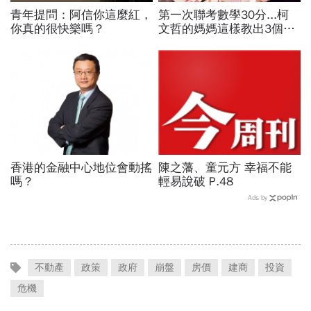
青年提問：阿信你這麼紅，
第一次聯考數學30分...柯
你真的很快樂嗎？
文哲的媽媽這樣教出3個博
士生
香港的金融中心地位會動搖
陳之藩、童元方 幸福不能
嗎？
輕易說破 P.48
Ads by
不動產
政策
政府
崩盤
房價
建商
投資
危機