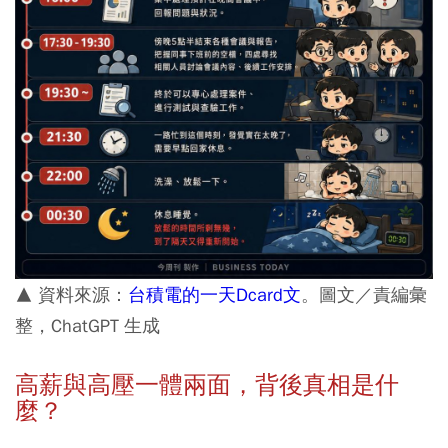
▲ 資料來源：
台積電的一天Dcard文
。圖文／責編彙
整，ChatGPT 生成
高薪與高壓一體兩面，背後真相是什
麼？