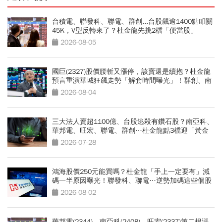
台積電、聯發科、聯電、群創...台股飆逾1400點叩關
45K，V型反轉來了？杜金龍先挑2檔「便當股」
2026-08-05
國巨(2327)股價腰斬又漲停，該賣還是續抱？杜金龍
預言重演華城狂飆走勢「解套時間曝光」！群創、南
亞科也點名
2026-08-04
三大法人賣超1100億、台股逃殺有鑽石股？南亞科、
華邦電、旺宏、聯電、群創…杜金龍點3檔迎「黃金
坑」買點
2026-07-28
鴻海股價250元能買嗎？杜金龍「手上一定要有」減
碼一半原因曝光！聯發科、聯電…逆勢加碼這些個股
2026-08-02
華邦電(2344)、南亞科(2408)、旺宏(2337)第二根漲