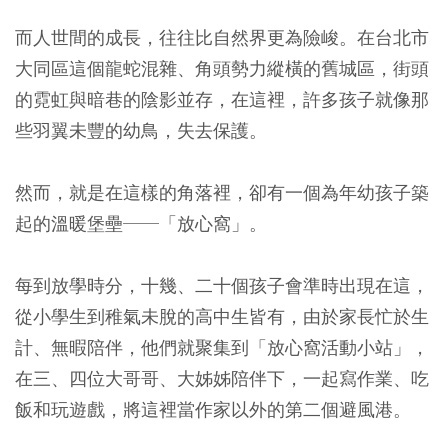
而人世間的成長，往往比自然界更為險峻。在台北市
大同區這個龍蛇混雜、角頭勢力縱橫的舊城區，街頭
的霓虹與暗巷的陰影並存，在這裡，許多孩子就像那
些羽翼未豐的幼鳥，失去保護。
然而，就是在這樣的角落裡，卻有一個為年幼孩子築
起的溫暖堡壘──「放心窩」。
每到放學時分，十幾、二十個孩子會準時出現在這，
從小學生到稚氣未脫的高中生皆有，由於家長忙於生
計、無暇陪伴，他們就聚集到「放心窩活動小站」，
在三、四位大哥哥、大姊姊陪伴下，一起寫作業、吃
飯和玩遊戲，將這裡當作家以外的第二個避風港。