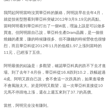
我問起阿明當時沒買華亞科的脈絡，阿明說早在去年4月，
就從技術型態看到華亞科突破2012年3月9.19元的高點。
當時阿明看到華亞科打出了一個W底，理論上該是可以做多
買進。但阿明跟自己說，華亞科生產Dram晶圓，是一個很
燒錢的產業，賺的時候賺很多、但不賺錢的時候營收也很慘
烈，而且華亞科從2012年11月的低檔1.97上漲到當時的
11元，已經漲了五倍。
阿明最後的結論是：多觀望，確認華亞科真的跌不下去才進
場。到了去年7-8月份，華亞科從16.8跌到10.2，跌幅超過
4成。阿明又跟自己說，會不會這一次跌真的，如果進場會
不會風險太大。於是阿明又觀望，這一次華亞科直接從10
元馬不停蹄地上漲，還在上週五來到了37.7的高價。
當然，阿明完全沒有賺到。