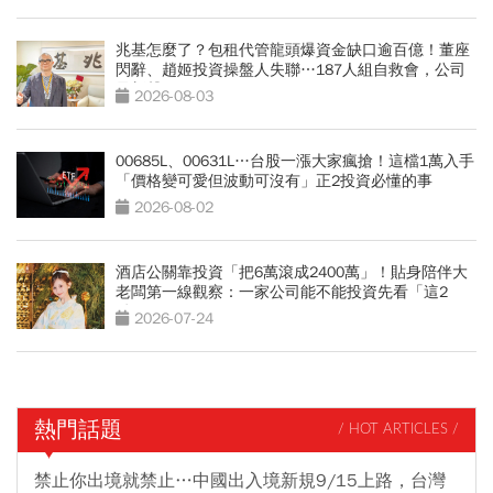
兆基怎麼了？包租代管龍頭爆資金缺口逾百億！董座
閃辭、趙姬投資操盤人失聯…187人組自救會，公司
最新聲明
2026-08-03
00685L、00631L…台股一漲大家瘋搶！這檔1萬入手
「價格變可愛但波動可沒有」正2投資必懂的事
2026-08-02
酒店公關靠投資「把6萬滾成2400萬」！貼身陪伴大
老闆第一線觀察：一家公司能不能投資先看「這2
點」
2026-07-24
熱門話題
/ HOT ARTICLES /
禁止你出境就禁止…中國出入境新規9/15上路，台灣