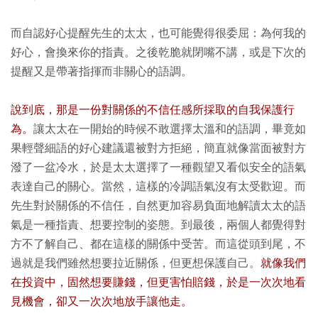
而自認好心提醒先生的太太，也可能覺得很委屈：為何我的
好心，會換來你的指責。之後乾脆就閉嘴不講，或是下次的
提醒又是帶著指揮而非關心的語調。
說到底，那是一份對關係的不信任感所採取的自我保護行
為。
讓太太在一開始的時候不敢選擇太溫和的語調，畢竟如
果輕聲細語的好心建議還被對方拒絕，簡直就像當面被對方
潑了一盆冷水，於是太太選擇了一種觀望又看似安全的語氣
表達自己的關心。當然，這樣的冷調語氣沒有太受歡迎。而
先生對於關係的不信任，自然更加容易負面地解讀太太的語
氣是一種指責、想要控制的姿態。到最後，兩個人都覺得對
方不了解自己、都在這樣的關係中受苦。而這從頭到尾，不
過就是我們雖然想要拉近關係，但更想保護自己。
就像我們
在投資中，固然想要賺錢，但更害怕賠錢，於是一次次地看
見機會，卻又一次次地放手讓他走。