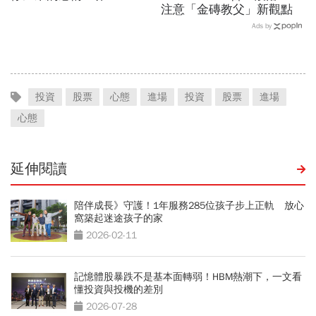
注意「金磚教父」新觀點
Ads by
投資
股票
心態
進場
投資
股票
進場
心態
延伸閱讀
陪伴成長》守護！1年服務285位孩子步上正軌 放心
窩築起迷途孩子的家
2026-02-11
記憶體股暴跌不是基本面轉弱！HBM熱潮下，一文看
懂投資與投機的差別
2026-07-28