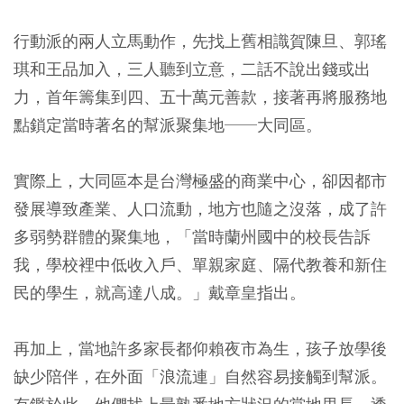
行動派的兩人立馬動作，先找上舊相識賀陳旦、郭瑤
琪和王品加入，三人聽到立意，二話不說出錢或出
力，首年籌集到四、五十萬元善款，接著再將服務地
點鎖定當時著名的幫派聚集地──大同區。
實際上，大同區本是台灣極盛的商業中心，卻因都市
發展導致產業、人口流動，地方也隨之沒落，成了許
多弱勢群體的聚集地，「當時蘭州國中的校長告訴
我，學校裡中低收入戶、單親家庭、隔代教養和新住
民的學生，就高達八成。」戴章皇指出。
再加上，當地許多家長都仰賴夜市為生，孩子放學後
缺少陪伴，在外面「浪流連」自然容易接觸到幫派。