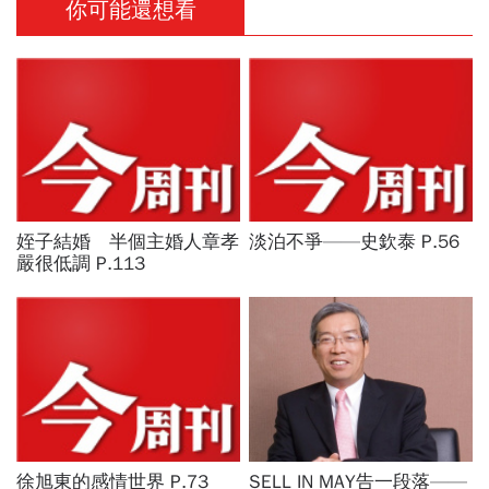
你可能還想看
姪子結婚 半個主婚人章孝
淡泊不爭——史欽泰 P.56
嚴很低調 P.113
徐旭東的感情世界 P.73
SELL IN MAY告一段落——