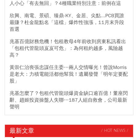
人小心「有去無回」？4種職業特別注意：前例在這
欣興、南電、景碩、臻鼎-KY、金居、尖點...PCB買誰
最賺？杜金龍點名「這檔」爆炸性強漲，11月末升段
首選
兆基百億財務危機！包租教母4年前收到房東私訊看出
「包租代管龍頭岌岌可危」：為何租約越多，風險越
高？
黃崇仁治喪張忠謀任主委…兩人交情曝光！曾說Morris
是老大：力積電能活都他幫我！遺屬發聲「明年定要配
股」
兆基怎麼了？包租代管龍頭爆資金缺口逾百億！董座閃
辭、趙姬投資操盤人失聯…187人組自救會，公司最新
聲明
最新文章
/ HOT NEWS /