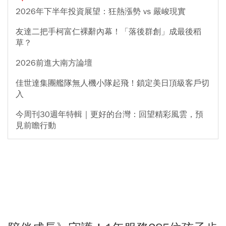
2026年下半年投資展望：狂熱漲勢 vs 嚴峻現實
友達二把手柯富仁裸辭內幕！「落後群創」成最後稻
草？
2026前進大南方論壇
佳世達集團艦隊無人機小隊起飛！鎖定美日頂級客戶切
入
今周刊30週年特輯｜更好的台灣：回望精彩風雲，預
見前瞻行動