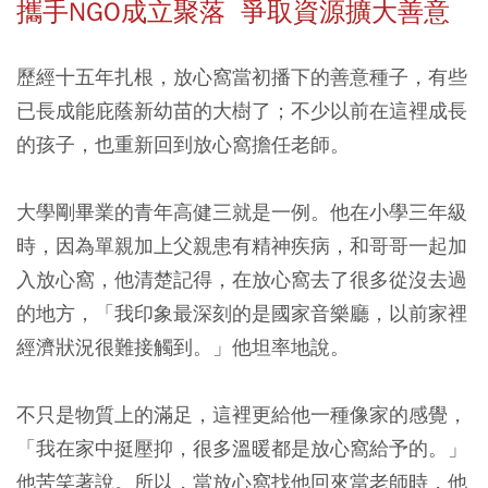
攜手NGO成立聚落 爭取資源擴大善意
歷經十五年扎根，放心窩當初播下的善意種子，有些
已長成能庇蔭新幼苗的大樹了；不少以前在這裡成長
的孩子，也重新回到放心窩擔任老師。
大學剛畢業的青年高健三就是一例。他在小學三年級
時，因為單親加上父親患有精神疾病，和哥哥一起加
入放心窩，他清楚記得，在放心窩去了很多從沒去過
的地方，「我印象最深刻的是國家音樂廳，以前家裡
經濟狀況很難接觸到。」他坦率地說。
不只是物質上的滿足，這裡更給他一種像家的感覺，
「我在家中挺壓抑，很多溫暖都是放心窩給予的。」
他苦笑著說。所以，當放心窩找他回來當老師時，他