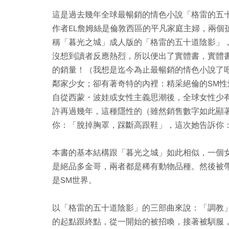
這是過去幾年全球最暢銷的情色小說「格雷的五
作者EL詹姆絲是倫敦西區的平凡家庭主婦，兩個
稱「暮光之城」成人版的「格雷的五十道陰影」
沒想到讀者反應熱烈，所以便出了實體書，實體
的銷量！（我想是迄今為止最暢銷的情色小說了
鄰家少女；卻有著奇特的內裡：精采絕倫的SM
自從西蒙・波娃或女性主義思潮後，全球女性少
許再過幾年，這種隱性的（雖然銷售數字如此顯
你：「脫掉胸罩，踩斷高跟鞋」，這次她告訴你
本書的基本結構跟「暮光之城」如此相似，一個
是絕品多金哥，兩者都是稀有動物品種。然後被
是SM世界。
以「格雷的五十道陰影」的三部曲來說：「調教
的起點跟終點，從一開始的被招喚，接著被馴服