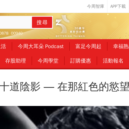
搜尋
0878
00940
生活
今周大耳朵 Podcast
富足今周起
幸福熟
存股助理
今周學堂
訂購優惠
活動報名
十道陰影 ― 在那紅色的慾