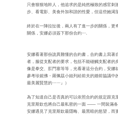
只會狠狠地幹人，他追求的是純然極致的感官刺
步、看電影、美食外加和諧的性愛，但這些她渴
終於在一陣拉扯後，兩人有了進一步的關係，更
關係，安娜必須簽下那份合約….
安娜看著那份詭異難懂的合約書，合約書上寫著
者，服從支配者的要求，包括不能碰觸支配者的
像是拳交、肛門塞等等，光看著這分合約，安娜
參考珍妮佛・羅佩茲小姐列給前夫的婚前協議中
最美麗賢慧的……』）
為了知道自己是否真的可以依照合約的規定跟克
克里斯欽也將自己最私密的一面 ―― 一間裝滿
安娜遇見了克里斯欽最隱晦、最黑暗的慾望，而