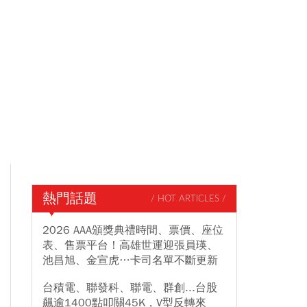
熱門話題
/ HOT ARTICLES /
2026 AAA頒獎典禮時間、票價、座位
表、售票平台！高雄世運迎張員瑛、
池昌旭、金宣虎…卡司名單不斷更新
台積電、聯發科、聯電、群創...台股
飆逾1400點叩關45K，V型反轉來