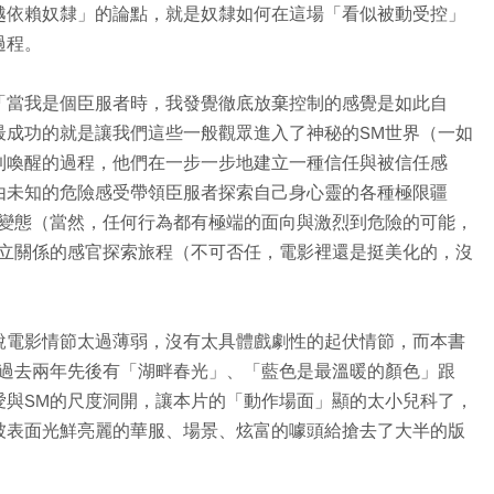
越依賴奴隸」的論點，就是奴隸如何在這場「看似被動受控」
過程。
「當我是個臣服者時，我發覺徹底放棄控制的感覺是如此自
最成功的就是讓我們這些一般觀眾進入了神秘的SM世界（一如
到喚醒的過程，他們在一步一步地建立一種信任與被信任感
由未知的危險感受帶領臣服者探索自己身心靈的各種極限疆
與變態（當然，任何行為都有極端的面向與激烈到危險的可能，
建立關係的感官探索旅程（不可否任，電影裡還是挺美化的，沒
說電影情節太過薄弱，沒有太具體戲劇性的起伏情節，而本書
在過去兩年先後有「湖畔春光」、「藍色是最溫暖的顏色」跟
愛與SM的尺度洞開，讓本片的「動作場面」顯的太小兒科了，
被表面光鮮亮麗的華服、場景、炫富的噱頭給搶去了大半的版
。