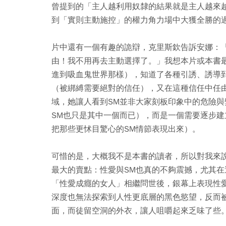
曾提到的「主人越利用奴隸的結果就是主人越來
到「實則主動施控」的權力角力場中大獲全勝的
片中還有一個有趣的詭辯，克里斯欽告訴安娜：
由！我不用再去主動選擇了。」我想本片或本書
進到吸血鬼世界那樣），知道了各種引誘、誘導
（被綁縛需要絕對的信任），又在這種信任中任
域，她讓人看到SM並非大家刻板印象中的危險
SM也只是其中一個而已），而是一個需要逐步
把那些更怵目驚心的SM情節表現出來）。
可惜的是，大概我不是本書的讀者，所以對我來
最大的賣點：性愛與SM也真的不夠震撼，尤其
「性愛成癮的女人」相繼問世後，銀幕上表現性
深度也無法探索到人性更底層的黑色慾望，反而
面，而徒留空洞的外衣，讓人咀嚼起來乏味了些