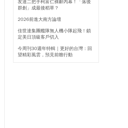
友達二把手柯富仁裸辭內幕！「落後
群創」成最後稻草？
2026前進大南方論壇
佳世達集團艦隊無人機小隊起飛！鎖
定美日頂級客戶切入
今周刊30週年特輯｜更好的台灣：回
望精彩風雲，預見前瞻行動