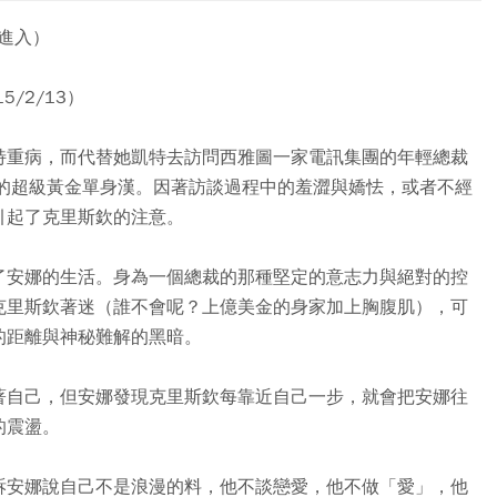
進入）
/2/13）
特重病，而代替她凱特去訪問西雅圖一家電訊集團的年輕總裁
億的超級黃金單身漢。因著訪談過程中的羞澀與嬌怯，或者不經
引起了克里斯欽的注意。
了安娜的生活。身為一個總裁的那種堅定的意志力與絕對的控
克里斯欽著迷（誰不會呢？上億美金的身家加上胸腹肌），可
的距離與神秘難解的黑暗。
著自己，但安娜發現克里斯欽每靠近自己一步，就會把安娜往
的震盪。
訴安娜說自己不是浪漫的料，他不談戀愛，他不做「愛」，他