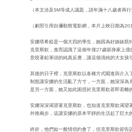
（本文涉及SM等成人議題，請年滿十八歲者再行
（劇照引用自彌勒熊電影網，本片上映日期為2015
安娜塔希婭是一個大四的學生，她因為好姊妹凱
克里斯欽，進而認識了這個年僅27歲卻身家上
意咬著鉛筆頭的純真反應，讓這個清純的大女孩
其後的日子裡，克里斯欽以各種方式闖進與介入
制慾讓安娜的生活亂了方寸，一方面，她深深為
是另一方面，她又如此困惑於克里斯欽若即若離
安娜深深渴望著克里斯欽，也知道克里斯欽渴望
外推兩步，這讓安娜的原本平靜的生活起了巨大
終於，他們如一般情侶約會了，但克里斯欽卻告