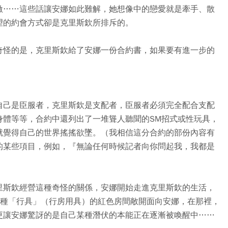
激……這些話讓安娜如此難解，她想像中的戀愛就是牽手、散
望的約會方式卻是克里斯欽所排斥的。
奇怪的是，克里斯欽給了安娜一份合約書，如果要有進一步的
自己是臣服者，克里斯欽是支配者，臣服者必須完全配合支配
身體等等，合約中還列出了一堆聳人聽聞的SM招式或性玩具，
就覺得自己的世界搖搖欲墜。（我相信這分合約的部份內容有
的某些項目，例如，『無論任何時候記者向你問起我，我都是
里斯欽經營這種奇怪的關係，安娜開始走進克里斯欽的生活，
各種「行具」（行房用具）的紅色房間敞開面向安娜，在那裡，
更讓安娜驚訝的是自己某種潛伏的本能正在逐漸被喚醒中……