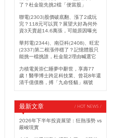
了？杜金龍先挑2檔「便當股」
聯電(2303)股價破底翻、漲了2成玩
完？118元可以買？展望大好為何外
資3天賣超14.6萬張，可能原因曝光
華邦電(2344)、南亞科(2408)、旺宏
(2337)第二根漲停穩了？記憶體股只
能挑一檔挑誰，杜金龍2理由喊選它
力積電黃崇仁睡夢中辭世，享壽77
歲！醫學博士跨足科技業、曾花8年還
清千億債務，搏「九命怪貓」稱號
最新文章
/ HOT NEWS /
2026年下半年投資展望：狂熱漲勢 vs
嚴峻現實