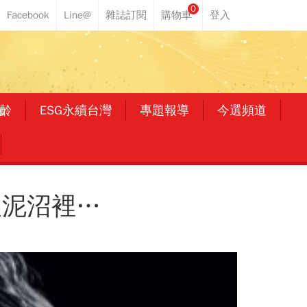
0
齡
ESG永續台灣
專題報導
今選頻道
望泥沼裡…