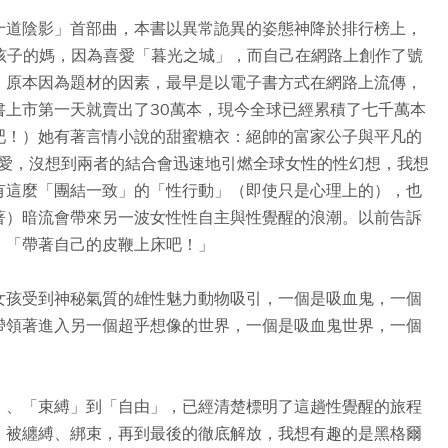
十道陰影」首部曲，本書以異常詭異的姿態神降於排行榜上，
孩子的媽，因為喜愛「暮光之城」，而自己在網路上創作了號
，原本因為題材的因素，最早是以電子書方式在網路上流傳，
書上市第一天就賣出了30萬本，現今全球已經累積了七千萬本
吧！）她有著言情小說的甜蜜糖衣：絕帥的富家公子與平凡的
性愛，沒想到兩者的結合會迅速地引燃全球女性的性幻想，我想
有這麼「團結一致」的「性行動」（即使只是心理上的），也
著）暗流會帶來另一波女性性自主與性覺醒的浪潮。以前告訴
：「帶著自己的皮鞭上床吧！」
女孩受到神秘氣質的雄性魅力動物吸引，一個是吸血鬼，一個
帶領著進入另一個超乎想像的世界，一個是吸血鬼世界，一個
」、「束縛」到「自由」，已經清楚標明了這趟性覺醒的旅程
，被纏縛、綁束，再到最後的徹底解放，我想有趣的是黑格爾