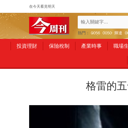
在今天看見明天
熱門：
0056
0050
輝達
0
投資理財
保險稅制
產業時事
職場
格雷的五