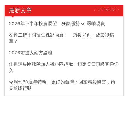
最新文章
/ HOT NEWS /
2026年下半年投資展望：狂熱漲勢 vs 嚴峻現實
友達二把手柯富仁裸辭內幕！「落後群創」成最後稻
草？
2026前進大南方論壇
佳世達集團艦隊無人機小隊起飛！鎖定美日頂級客戶切
入
今周刊30週年特輯｜更好的台灣：回望精彩風雲，預
見前瞻行動