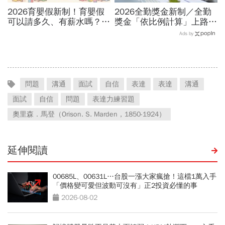
2026育嬰假新制！育嬰假
2026全勤獎金新制／全勤
可以請多久、有薪水嗎？育
獎金「依比例計算」上路！
嬰留職停薪津貼申請、準備
請1天假扣多少？請病假怎
Ads by
資料，和舊制差異一次看
麼扣薪？計算公式一次看
問題
溝通
面試
自信
表達
表達
溝通
面試
自信
問題
表達力練習題
奧里森．馬登（Orison. S. Marden，1850-1924）
延伸閱讀
00685L、00631L…台股一漲大家瘋搶！這檔1萬入手
「價格變可愛但波動可沒有」正2投資必懂的事
2026-08-02