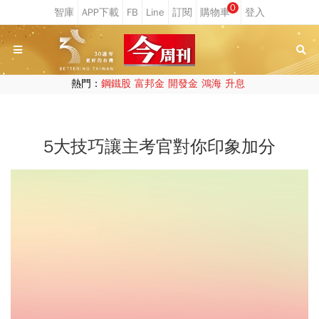
0
熱門：
鋼鐵股
富邦金
開發金
鴻海
升息
5大技巧讓主考官對你印象加分