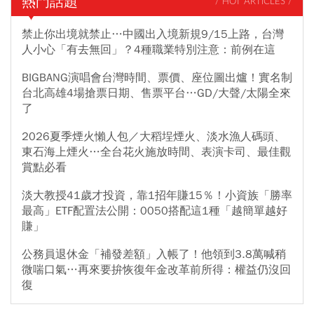
熱門話題
/ HOT ARTICLES /
禁止你出境就禁止…中國出入境新規9/15上路，台灣
人小心「有去無回」？4種職業特別注意：前例在這
BIGBANG演唱會台灣時間、票價、座位圖出爐！實名制
台北高雄4場搶票日期、售票平台…GD/大聲/太陽全來
了
2026夏季煙火懶人包／大稻埕煙火、淡水漁人碼頭、
東石海上煙火…全台花火施放時間、表演卡司、最佳觀
賞點必看
淡大教授41歲才投資，靠1招年賺15％！小資族「勝率
最高」ETF配置法公開：0050搭配這1種「越簡單越好
賺」
公務員退休金「補發差額」入帳了！他領到3.8萬喊稍
微喘口氣…再來要拚恢復年金改革前所得：權益仍沒回
復