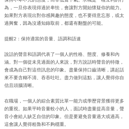
保持不卑不亢的態度，而非低聲下氣。求職是一種互利的行
為，一旦你表現得過於卑怯，會讓對方開始懷疑你的能力。
如果對方表現出對你感興趣的態度，也不要得意忘形，或太
過興奮，因為沒通知錄取前，都還有翻盤的可能。
提醒2：保持適當的音量、語調和語速
說話的聲音和語調代表了一個人的性格、態度、修養和內
涵。對一個從未見過面的人來說，對方說話時聲音的特徵，
會成為自己對這些訊息的印象。盡量保持口齒清晰，講起話
來不要含糊不清、吞吞吐吐。盡力做到這點，讓人覺得你自
信且頭腦清晰。
在職場，一個人的綜合素質比單一能力或學歷背景獲得更多
的重視。如果平時音量較小的人，面試時盡量提高音量，聲
音小會給人缺乏自信的印象。但是要避免音量過大或過高，
這會讓人覺得粗魯和不夠穩重。