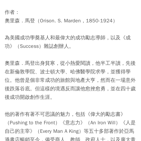
作者：
奧里森．馬登（Orison. S. Marden，1850-1924）
為美國成功學奠基人和最偉大的成功勵志導師，以及《成
功》（Success）雜誌創辦人。
奧里森．馬登出身貧寒，從小熱愛閱讀，他半工半讀，先後
在新倫敦學院、波士頓大學、哈佛醫學院求學，並獲得學
位。他曾是個非常成功的旅館與地產大亨，然而在一場意外
後跌落谷底。但這樣的境遇反而讓他愈挫愈勇，並在四十歲
後成功開啟創作生涯。
他的著作有著不可思議的魅力，包括《偉大的勵志書》
（Pushing to the Front）《意志力》（An Iron Will）《人是
自己的主宰》（Every Man A King）等五十多部著作於亞馬
遜書店暢銷至今，備受商人、教師、政府人士，以及廣大青