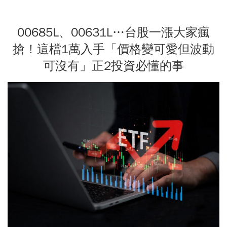
00685L、00631L…台股一漲大家瘋
搶！這檔1萬入手「價格變可愛但波動
可沒有」正2投資必懂的事