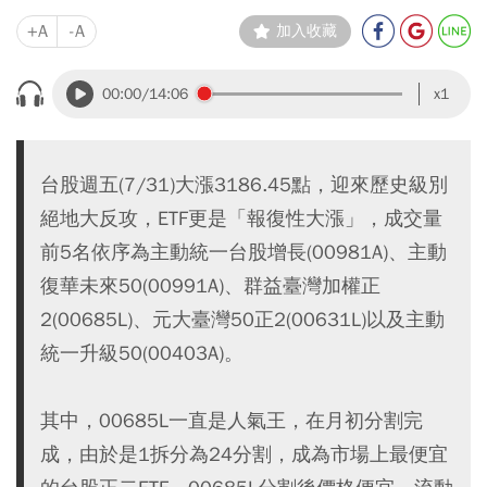
+A
-A
加入收藏
00:00
/14:06
x1
台股週五(7/31)大漲3186.45點，迎來歷史級別
絕地大反攻，ETF更是「報復性大漲」，成交量
前5名依序為主動統一台股增長(00981A)、主動
復華未來50(00991A)、群益臺灣加權正
2(00685L)、元大臺灣50正2(00631L)以及主動
統一升級50(00403A)。
其中，00685L一直是人氣王，在月初分割完
成，由於是1拆分為24分割，成為市場上最便宜