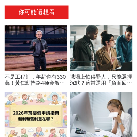
你可能還想看
不是工程師，年薪也有330
職場上怕得罪人，只能選擇
萬！黃仁勳指路4種金飯
沉默？適當運用「負面回
碗：免大學畢、人人有機會
饋」，比忍耐更有效！
過優渥生活…AI時代搶手職
業曝光