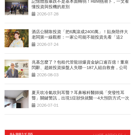
記憶體股暴跌不是基本面轉弱！HBM熱潮下，一文看
懂投資與投機的差別
2026-07-28
酒店公關靠投資「把6萬滾成2400萬」！貼身陪伴大
老闆第一線觀察：一家公司能不能投資先看「這2
點」
2026-07-24
兆基怎麼了？包租代管龍頭爆資金缺口逾百億！董座
閃辭、趙姬投資操盤人失聯…187人組自救會，公司
最新聲明
2026-08-03
夏天吹冷氣吹到耳聾？耳鼻喉科醫師揭「突發性耳
聾」關鍵警訊，出現1症狀快就醫…4大預防方式一次
看
2026-07-01