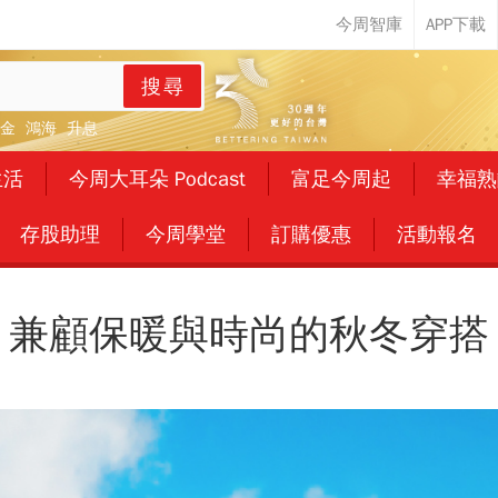
搜尋
金
鴻海
升息
生活
今周大耳朵 Podcast
富足今周起
幸福熟
存股助理
今周學堂
訂購優惠
活動報名
兼顧保暖與時尚的秋冬穿搭