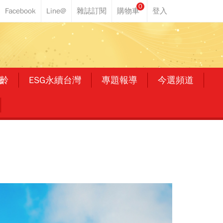
0
齡
ESG永續台灣
專題報導
今選頻道