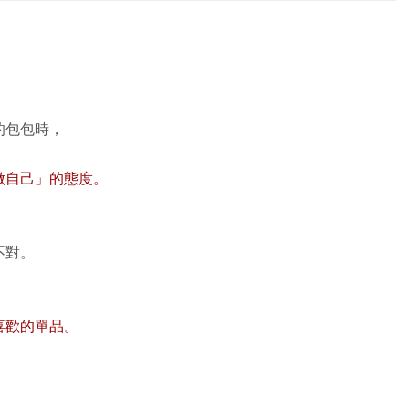
的包包時，
做自己」的態度。
不對。
喜歡的單品。
，