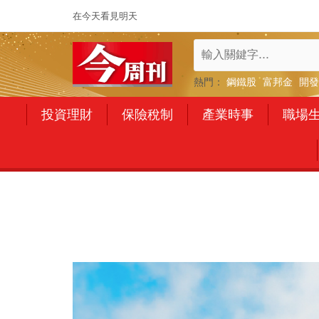
在今天看見明天
熱門：
鋼鐵股
富邦金
開發
投資理財
保險稅制
產業時事
職場