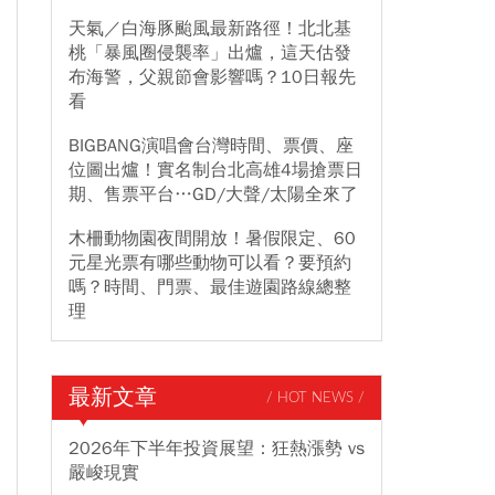
天氣／白海豚颱風最新路徑！北北基
桃「暴風圈侵襲率」出爐，這天估發
布海警，父親節會影響嗎？10日報先
看
BIGBANG演唱會台灣時間、票價、座
位圖出爐！實名制台北高雄4場搶票日
期、售票平台…GD/大聲/太陽全來了
木柵動物園夜間開放！暑假限定、60
元星光票有哪些動物可以看？要預約
嗎？時間、門票、最佳遊園路線總整
理
最新文章
/ HOT NEWS /
2026年下半年投資展望：狂熱漲勢 vs
嚴峻現實