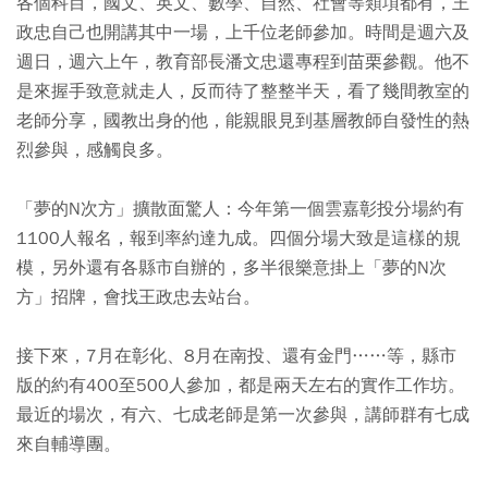
各個科目，國文、英文、數學、自然、社會等類項都有，王
政忠自己也開講其中一場，上千位老師參加。時間是週六及
週日，週六上午，教育部長潘文忠還專程到苗栗參觀。他不
是來握手致意就走人，反而待了整整半天，看了幾間教室的
老師分享，國教出身的他，能親眼見到基層教師自發性的熱
烈參與，感觸良多。
「夢的N次方」擴散面驚人：今年第一個雲嘉彰投分場約有
1100人報名，報到率約達九成。四個分場大致是這樣的規
模，另外還有各縣市自辦的，多半很樂意掛上「夢的N次
方」招牌，會找王政忠去站台。
接下來，7月在彰化、8月在南投、還有金門……等，縣市
版的約有400至500人參加，都是兩天左右的實作工作坊。
最近的場次，有六、七成老師是第一次參與，講師群有七成
來自輔導團。