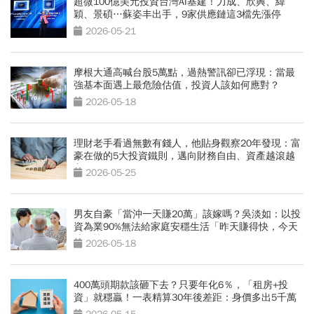
超微100億美元投資台灣AI基建！力成、欣興、緯
穎、景碩…蘇姿丰出手，9家供應鏈這3檔先漲停
2026-05-21
摩根大通高喊台股5萬點，過熱警訊卻已浮現：當最
強基本面遇上最危險估值，投資人該如何應對？
2026-05-18
理財老手看過無數有錢人，他貼身觀察20年發現：富
豪在做的5大投資鐵則，邁向財務自由、資產越滾越
富
2026-05-25
男友自豪「當沖一天賺20萬」該嫁嗎？吳淡如：以投
資為業90%無法給家庭安穩生活「昨天賺得快，今天
賠更快」
2026-05-18
400萬頭期款該砸下去？只要年化6％，「租房+投
資」就穩贏！一表精算30年後差距：身價多出5千萬