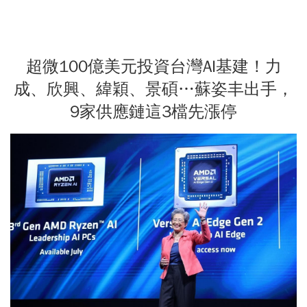
超微100億美元投資台灣AI基建！力
成、欣興、緯穎、景碩…蘇姿丰出手，
9家供應鏈這3檔先漲停