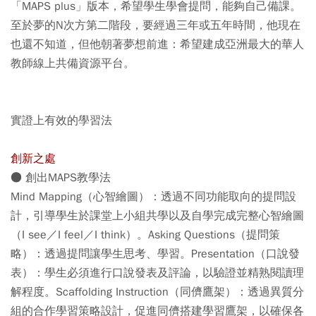
「MAPS plus」版本，希望學生學會提問，能夠自己備課。
至於夢的N次方第二階段，要經過三年或五年時間，他現在
也還不知道，但他朝著夢想前進：希望建成亞洲最大的華人
教師線上共備資源平台。
實證上有效的學習法
創新之處
● 創出MAPS教學法
Mind Mapping（心智繪圖）：透過不同功能取向的提問設
計，引導學生於課堂上小組共學以及自學完成完整心智繪圖
（I see／I feel／I think）。Asking Questions（提問策
略）：透過提問讓學生思考、學習。Presentation（口說發
表）：學生必須進行口說發表及評論，以驗證並精熟閱讀理
解程度。Scaffolding Instruction（同儕鷹架）：透過異質分
組的合作學習策略設計，促進同儕搭建學習鷹架，以確保各