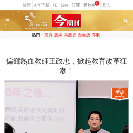
0
熱門：
投資
股票
高股息
金融股
存股
偏鄉熱血教師王政忠，掀起教育改革狂
潮！