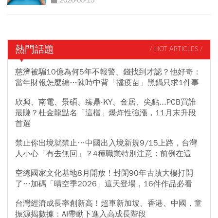
2026-05-15
熱門話題
/ HOT ARTICLES /
慈濟被騙10億為何5年不報警、錢找到才認？他好奇：
當年財報怎麼編…陳時中背「擋疫苗」黑鍋只求1件事
欣興、南電、景碩、臻鼎-KY、金居、尖點...PCB買誰
最賺？杜金龍點名「這檔」爆炸性強漲，11月末升段
首選
禁止你出境就禁止…中國出入境新規9/15上路，台灣
人小心「有去無回」？4種職業特別注意：前例在這
空總國家文化基地8月開放！封閉90年古蹟大樓打開
了…加碼「晴空季2026」這天登場，16件作品必看
台灣經濟成長率創新高！超車新加坡、香港、中國，童
振源揭數據：AI帶動下進入高成長階段