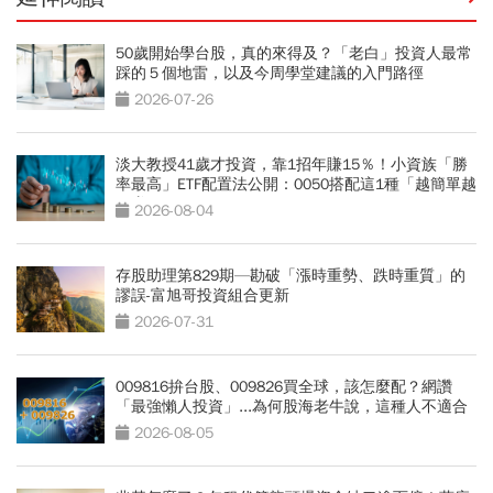
50歲開始學台股，真的來得及？「老白」投資人最常
踩的５個地雷，以及今周學堂建議的入門路徑
2026-07-26
淡大教授41歲才投資，靠1招年賺15％！小資族「勝
率最高」ETF配置法公開：0050搭配這1種「越簡單越
好賺」
2026-08-04
存股助理第829期—勘破「漲時重勢、跌時重質」的
謬誤-富旭哥投資組合更新
2026-07-31
009816拚台股、009826買全球，該怎麼配？網讚
「最強懶人投資」...為何股海老牛說，這種人不適合
買？
2026-08-05