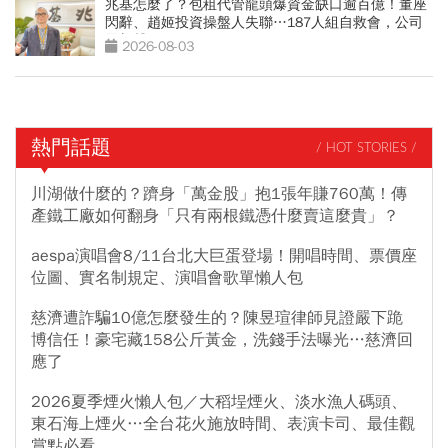
兆基怎麼了？包租代管龍頭爆資金缺口逾百億！董座
閃辭、趙姬投資操盤人失聯…187人組自救會，公司
最新聲明
2026-08-03
熱門話題
/ HOT STORIES /
川湖做什麼的？躋身「萬金股」抱1張年賺760萬！傳
產鐵工廠如何翻身「只有兩根鐵憑什麼賣這麼貴」？
aespa演唱會8/11台北大巨蛋登場！開唱時間、票價座
位圖、實名制規定、演唱會歌單懶人包
慈濟遭詐騙10億怎麼發生的？陳昱瑄律師見證嚴下跪
博信任！豪宅藏158公斤黃金，洗錢手法曝光…慈濟回
應了
2026夏季煙火懶人包／大稻埕煙火、淡水漁人碼頭、
東石海上煙火…全台花火施放時間、表演卡司、最佳觀
賞點必看