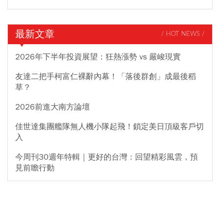
最新文章
/ HOT NEWS /
2026年下半年投資展望：狂熱漲勢 vs 嚴峻現實
友達二把手柯富仁裸辭內幕！「落後群創」成最後稻
草？
2026前進大南方論壇
佳世達集團艦隊無人機小隊起飛！鎖定美日頂級客戶切
入
今周刊30週年特輯｜更好的台灣：回望精彩風雲，預
見前瞻行動