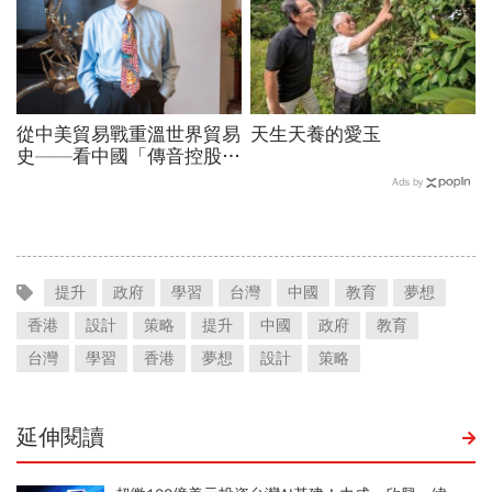
從中美貿易戰重溫世界貿易
天生天養的愛玉
史——看中國「傳音控股」
TECNO手機，非洲崛起
Ads by
提升
政府
學習
台灣
中國
教育
夢想
香港
設計
策略
提升
中國
政府
教育
台灣
學習
香港
夢想
設計
策略
延伸閱讀