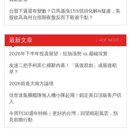
台股下週還有變數？亞馬遜漲15%領頭化解AI疑慮，美
股收高為何台指期夜盤反而下殺逾千點？
最新文章
/ HOT NEWS /
2026年下半年投資展望：狂熱漲勢 vs 嚴峻現實
友達二把手柯富仁裸辭內幕！「落後群創」成最後稻
草？
2026前進大南方論壇
佳世達集團艦隊無人機小隊起飛！鎖定美日頂級客戶切
入
今周刊30週年特輯｜更好的台灣：回望精彩風雲，預
見前瞻行動