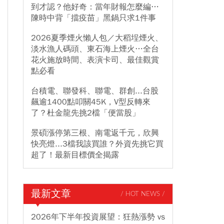
到才認？他好奇：當年財報怎麼編…
陳時中背「擋疫苗」黑鍋只求1件事
2026夏季煙火懶人包／大稻埕煙火、
淡水漁人碼頭、東石海上煙火…全台
花火施放時間、表演卡司、最佳觀賞
點必看
台積電、聯發科、聯電、群創...台股
飆逾1400點叩關45K，V型反轉來
了？杜金龍先挑2檔「便當股」
景碩漲停第三根、南電返千元，欣興
快亮燈...3檔我該買誰？外資先挑它買
超了！最新目標價全揭露
最新文章
/ HOT NEWS /
2026年下半年投資展望：狂熱漲勢 vs