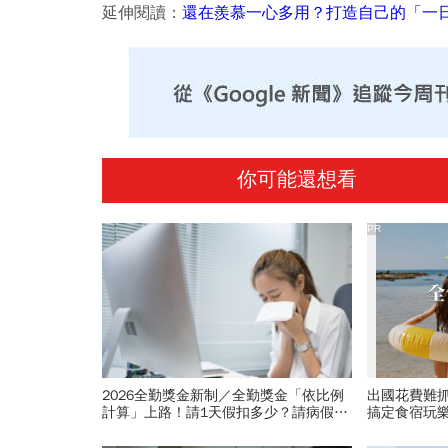
延伸閱讀：
還在羨慕一心多用？打造自己的「一
你可能還想看
PR
2026全勤獎金新制／全勤獎金「依比例
出國花費難
計算」上路！請1天假扣多少？請病假怎
搞定食宿玩
麼扣薪？計算公式一次看