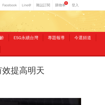
0
齡
ESG永續台灣
專題報導
今選頻道
有效提高明天