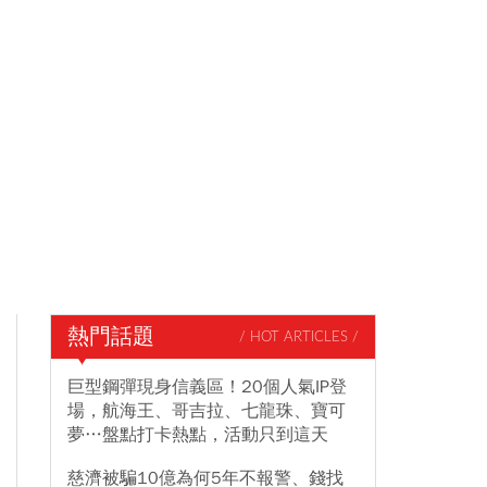
熱門話題
/ HOT ARTICLES /
巨型鋼彈現身信義區！20個人氣IP登
場，航海王、哥吉拉、七龍珠、寶可
夢…盤點打卡熱點，活動只到這天
慈濟被騙10億為何5年不報警、錢找