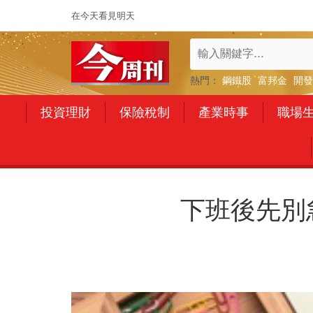
在今天看見明天
熱門：
鋼鐵股
富邦金
開發
投資理財
保險稅制
產業時事
職場
下班後先別