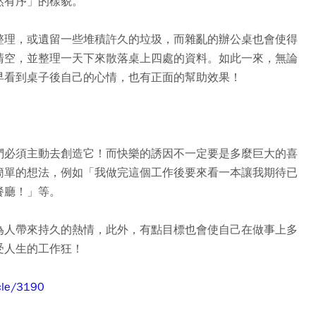
然有序」的樣貌。
整理，或遺留一些堆積許久的垃圾，而雜亂的辦公桌也會使得
清空，並整理一天下來散落桌上四處的資料。如此一來，無論
早看到桌子後自己的心情，也有正面的幫助效果！
們必須主動去創造它！而快樂的誘因不一定要是多麼巨大的喜
簡單的想法，例如「我做完這個工作後要來看一本讓我期待已
餐廳！」等。
為人帶來持久的熱情，此外，有點目標也會使自己在做事上多
受人生的工作狂！
icle/3190