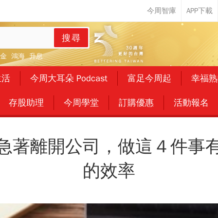
搜尋
金
鴻海
升息
生活
今周大耳朵 Podcast
富足今周起
幸福熟
存股助理
今周學堂
訂購優惠
活動報名
急著離開公司，做這４件事
的效率