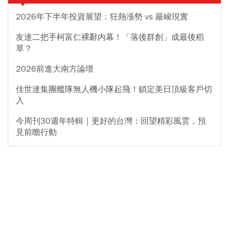
2026年下半年投資展望：狂熱漲勢 vs 嚴峻現實
友達二把手柯富仁裸辭內幕！「落後群創」成最後稻
草？
2026前進大南方論壇
佳世達集團艦隊無人機小隊起飛！鎖定美日頂級客戶切
入
今周刊30週年特輯｜更好的台灣：回望精彩風雲，預
見前瞻行動