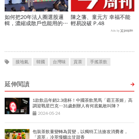
如何把20年法人圈選股邏
陳之藩、童元方 幸福不能
輯，濃縮成散戶也能用的三
輕易說破 P.48
步驟？曾任政府基金操盤手
Ads by
黃豐凱的巨浪碉堡法
接地氣
韓國
台灣味
貢茶
手搖茶飲
延伸閱讀
1款飲品年銷2.3億杯！中國茶飲黑馬「霸王茶姬」高
調迎戰星巴克…31歲創辦人有何底氣敢叫陣？
2024-05-24
包裝茶飲量變轉為質變，以獨特工法搶攻消費者，
「原萃」冷萃慢釀出甘甜香