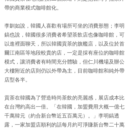
帶的商業模式咖啡館化。
李釧如說，韓國人喜歡有場所可坐的消費形態；李明
鎬也說，韓國很多消費者希望茶飲店也像咖啡館，可
以進裡面聊天，所以韓國貢茶的旗艦店，以及位於首
爾江南區等地段較貴的店，一定是採有座位的咖啡館
模式，讓消費者有時間充分體驗，但仁川機場及辦公
大樓附近的店則仍以外帶為主，目前咖啡館和純外帶
店型各半。
貢茶在韓國為了營造時尚茶飲的亮麗感，展店成本比
在台灣約高出一倍。「在韓國，加盟費用大概一億七
千萬韓元（約合新台幣近五百萬元）。」李明鎬透
露，一家加盟店順利的話每月約可淨賺新台幣二十萬