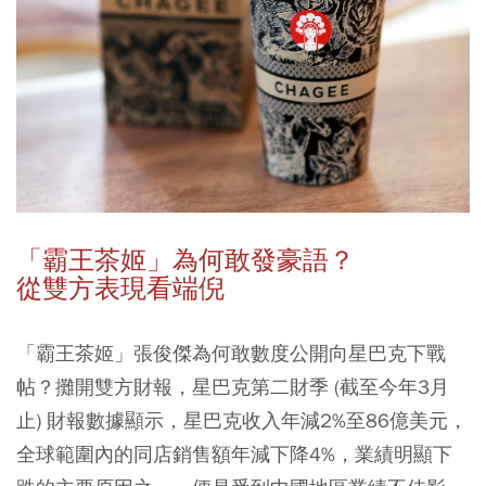
「霸王茶姬」為何敢發豪語？
從雙方表現看端倪
「霸王茶姬」張俊傑為何敢數度公開向星巴克下戰
帖？攤開雙方財報，星巴克第二財季 (截至今年3月
止) 財報數據顯示，星巴克收入年減2%至86億美元，
全球範圍內的同店銷售額年減下降4%，業績明顯下