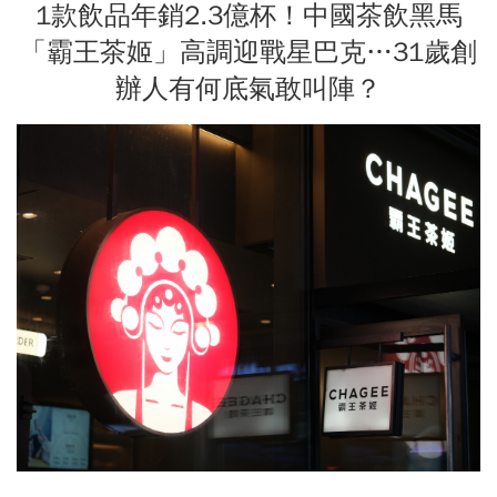
1款飲品年銷2.3億杯！中國茶飲黑馬
「霸王茶姬」高調迎戰星巴克…31歲創
辦人有何底氣敢叫陣？