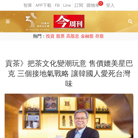
0
熱門：
投資
股票
高股息
金融股
存股
貢茶》把茶文化變潮玩意 售價媲美星巴
克 三個接地氣戰略 讓韓國人愛死台灣
味