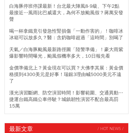
白海豚停班停課最新！台北最大陣風8-9級、下午2點
最接近…風雨比巴威還大，為何不放颱風假？蔣萬安發
聲
喝一杯拿鐵竟引發急性腎損傷「一動作害的」！咖啡冰
冰箱可以放多久？醫：含奶咖啡超過「這時間」別喝了
天氣／白海豚颱風最新路徑圖「陸警準備」！豪大雨紫
爆影響時間曝光，颱風假機率多大，10日報先看
金價準備北上？黃金現在可以買？大佛李其展：黃金價
格摸到4300美元是好事！瑞銀3理由喊5000美元不遠
了
漢光演習斷網、防空演習時間！影響範圍、交通異動…
捷運台鐵高鐵公車停駛？城鎮韌性演習不配合最高罰
15萬
最新文章
/ HOT NEWS /