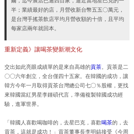
爾，迄今展店已逾四百家，逼近當地星巴克的一
半；業績最好的店，月營收新台幣五五○萬元，
是台灣手搖茶飲店平均月營收額的十倍，且平均
每家店兩年就回本。
重新定義》讓喝茶變新潮文化
交出如此亮眼成績單的是來自高雄的
貢茶
。貢茶是二
○○六年創立，全台僅四十五家。在韓國的成功，讓
韓方今年一月取得貢茶台灣總公司七○％股權，更找
來韓國當紅男星李鍾碩代言，準備複製韓國成功經
驗，進軍世界。
「韓國人喜歡喝咖啡的，去星巴克，喜歡
喝茶
的，去
貢茶，這就是成功！」貢茶董事長李明鎬接受《今周