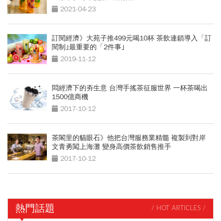
2021-04-23
訂閱經濟》大苑子推499元喝10杯 茶飲連鎖導入「訂
閱制｣最重要的「2件事｣
2019-11-12
悶經濟下的夯生意 台灣手搖茶征服世界 一杯茶喝出
1500億商機
2017-10-12
茶閣里的貓眼石》他把台灣服務業精髓 複製到對岸
文青勇闖上海灘 變身高價茶飲銷售推手
2017-10-12
熱門話題
/ HOT ARTICLES /