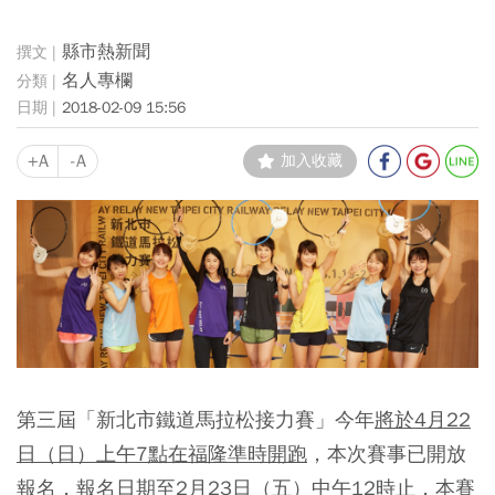
縣市熱新聞
名人專欄
2018-02-09 15:56
+A
-A
加入收藏
第三屆「新北市鐵道馬拉松接力賽」今年
將於4月22
日（日）上午7點在福隆準時開跑
，本次賽事已開放
報名，
報名日期至2月23日（五）中午12時止
，本賽