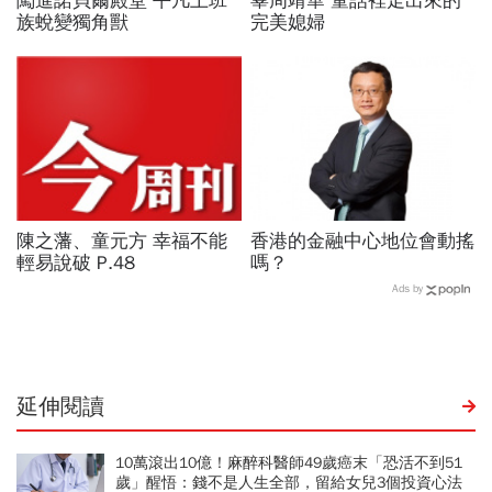
闖進諾貝爾殿堂 平凡上班
辜周靖華 童話裡走出來的
族蛻變獨角獸
完美媳婦
陳之藩、童元方 幸福不能
香港的金融中心地位會動搖
輕易說破 P.48
嗎？
Ads by
延伸閱讀
10萬滾出10億！麻醉科醫師49歲癌末「恐活不到51
歲」醒悟：錢不是人生全部，留給女兒3個投資心法