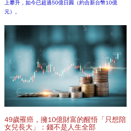
上攀升，如今已超過50億日圓（約合新台幣10億
元）。
49
歲罹癌，擁
10
億財富的醒悟「只想陪
女兒長大」：錢不是人生全部