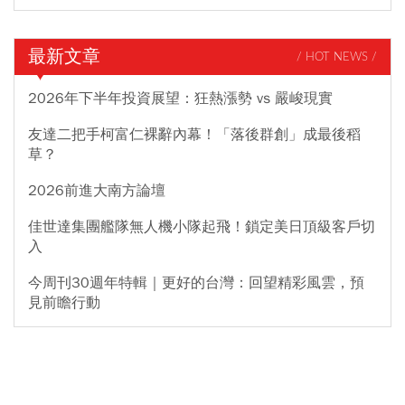
最新文章
/ HOT NEWS /
2026年下半年投資展望：狂熱漲勢 vs 嚴峻現實
友達二把手柯富仁裸辭內幕！「落後群創」成最後稻
草？
2026前進大南方論壇
佳世達集團艦隊無人機小隊起飛！鎖定美日頂級客戶切
入
今周刊30週年特輯｜更好的台灣：回望精彩風雲，預
見前瞻行動