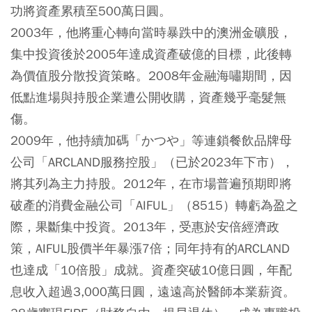
功將資產累積至500萬日圓。
2003年，他將重心轉向當時暴跌中的澳洲金礦股，
集中投資後於2005年達成資產破億的目標，此後轉
為價值股分散投資策略。2008年金融海嘯期間，因
低點進場與持股企業遭公開收購，資產幾乎毫髮無
傷。
2009年，他持續加碼「かつや」等連鎖餐飲品牌母
公司「ARCLAND服務控股」（已於2023年下市），
將其列為主力持股。2012年，在市場普遍預期即將
破產的消費金融公司「AIFUL」（8515）轉虧為盈之
際，果斷集中投資。2013年，受惠於安倍經濟政
策，AIFUL股價半年暴漲7倍；同年持有的ARCLAND
也達成「10倍股」成就。資產突破10億日圓，年配
息收入超過3,000萬日圓，遠遠高於醫師本業薪資。