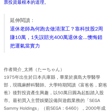
票投資最根本的道理。
延伸閱讀：
退休老師為何跑去做清潔工？靠科技股2周
賺10萬，1失誤賠光400萬退休金...懊悔錯
把運氣當實力
作者簡介_太將（たーちゃん）
1975年出生於日本兵庫縣，畢業於廣島大學醫學
部，現職麻醉科醫師。大學時期閱讀《富爸爸，窮爸
爸》後對投資產生興趣，以50萬日圓為起點踏入股
市。最初買入主營娛樂設備與遊戲業務的「SEGA
Sammy Holdings」（前SEGA：6460），2000年成