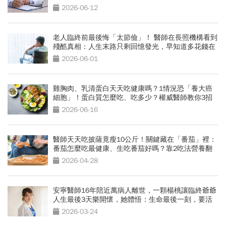
2026-06-12
老人臨終前最後悔「太節儉」！ 醫師在長照機構看到
殘酷真相：人生末路只剩回憶發光，早知道多花錢在
自己身上
2026-06-01
雞胸肉、乳清蛋白天天吃健康嗎？1情況恐「養大癌
細胞」！蛋白質怎麼吃、吃多少？權威醫師教你3招
補到位
2026-06-16
醫師天天吃披薩竟瘦10公斤！關鍵藏在「番茄」裡：
番茄怎麼吃最健康、生吃番茄好嗎？靠2吃法營養翻
倍
2026-04-28
安寧醫師16年陪近萬病人離世，一顆楊桃讓臨終爺爺
人生最後3天樂開懷，她體悟：生命最後一刻，要活
得像自己
2026-03-24