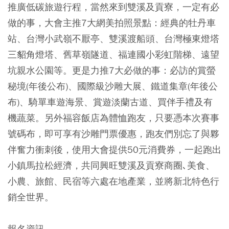
推廣低碳旅遊行程，當然來到雙溪及貢寮，一定有必
做的事，大會主推7大網美拍照景點：經典的牡丹車
站、台灣小武嶺不厭亭、雙溪渡船頭、台灣極東燈塔
三貂角燈塔、舊草嶺隧道、福連國小彩虹階梯、遠望
坑親水公園等。更是力推7大必做的事：必訪的賞螢
秘境(年後公布)、國際級沙雕大展、鐵道集章(年後公
布)、騎單車遊海景、賞遊淡蘭古道、買伴手禮及有
機蔬菜。另外福容飯店為體恤跑友，只要憑本次賽事
號碼布，即可享有沙雕門票優惠，跑友們別忘了與夥
伴奮力衝刺後，使用大會提供50元消費券，一起跑出
小鎮馬拉松經濟，共同興旺雙溪及貢寮商圈､美食、
小農、旅館、民宿等六處在地產業，並將新北特色行
銷全世界。
報名資訊