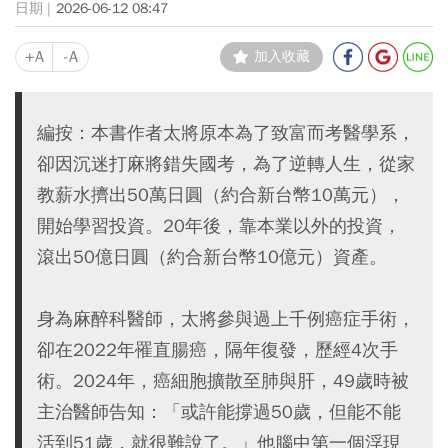
2026-06-12 08:47
+A
-A
加入收藏
編按：本書作者太將原本為了致富而考醫學系，
卻因沉迷打麻將錯失國考，為了逆轉人生，從家
教薪水擠出50萬日圓（約合新台幣10萬元），
開始學習投資。20年後，靠本業以外的投資，
滾出50億日圓（約合新台幣10億元）資產。
身為麻醉科醫師，太將參與過上千例癌症手術，
卻在2022年罹直腸癌，隔年復發，歷經4次手
術。2024年，癌細胞擴散至肺與肝，49歲時被
主治醫師告知：「或許能撐過50歲，但能不能
活到51歲，就很難說了。」他腦中第一個浮現