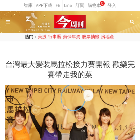
0
熱門：
美股
行事曆
勞保年資
股票抽籤
房地產
台灣最大變裝馬拉松接力賽開報 歡樂完
賽帶走我的菜