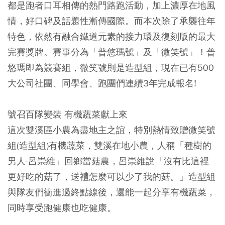
都是跑者口耳相傳的熱門路跑活動，加上濃厚在地風
情，好口碑及話題性漸傳國際。而本次除了承襲往年
特色，依然有融合鐵道元素的接力環及復刻版的最大
完賽獎牌。賽事分為「普悠瑪號」及「微笑號」！普
悠瑪即為競賽組，微笑號則是造型組，現在已有500
大公司社團、同學會、跑團們連續3年完成報名!
號召百隊變裝 有機蔬菜獻上來
這次雙溪區小農為盡地主之誼，特別熱情致贈微笑號
組(造型組)有機蔬菜，雙溪在地小農，人稱「種樹的
男人-呂崇維」回鄉當菇農，呂崇維說「沒有比這裡
更好吃的菇了，送禮怎麼可以少了我的菇。」造型組
與隊友們衝進過終點線後，還能一起分享有機蔬菜，
同時享受跑健康也吃健康。