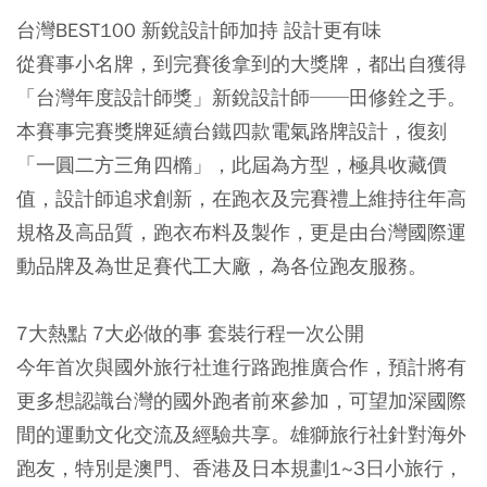
台灣BEST100 新銳設計師加持 設計更有味
從賽事小名牌，到完賽後拿到的大獎牌，都出自獲得
「台灣年度設計師獎」新銳設計師──田修銓之手。
本賽事完賽獎牌延續台鐵四款電氣路牌設計，復刻
「一圓二方三角四橢」，此屆為方型，極具收藏價
值，設計師追求創新，在跑衣及完賽禮上維持往年高
規格及高品質，跑衣布料及製作，更是由台灣國際運
動品牌及為世足賽代工大廠，為各位跑友服務。
7
大熱點 7大必做的事 套裝行程一次公開
今年首次與國外旅行社進行路跑推廣合作，預計將有
更多想認識台灣的國外跑者前來參加，可望加深國際
間的運動文化交流及經驗共享。雄獅旅行社針對海外
跑友，特別是澳門、香港及日本規劃1~3日小旅行，