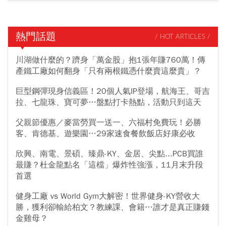
熱門話題
/ HOT ARTICLES /
川湖做什麼的？躋身「萬金股」抱1張年賺760萬！傳
產鐵工廠如何翻身「只有兩根鐵憑什麼賣這麼貴」？
巨型鋼彈現身信義區！20個人氣IP登場，航海王、哥吉
拉、七龍珠、寶可夢…盤點打卡熱點，活動只到這天
父親節優惠／麥當勞買一送一、六福村免費玩！必勝
客、肯德基、遊樂園…29家速食餐飲飯店好康必收
欣興、南電、景碩、臻鼎-KY、金居、尖點...PCB買誰
最賺？杜金龍點名「這檔」爆炸性強漲，11月末升段
首選
健身工廠 vs World Gym大解密！世界健身-KY營收大
勝，獲利卻輸給柏文？教練課、會籍…誰才是真正賺錢
金雞母？