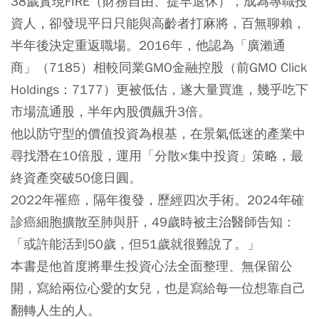
38歲實現FIRE（財務自由、提早退休），成為專職投
資人，卻發現平日只能與高齡者打麻將，百無聊賴，
半年後決定重返職場。2016年，他認為「廣瀨通
商」（7185）相較同業GMO金融控股（前GMO Click
Holdings：7177）更被低估，遂大量買進，幾乎吃下
市場流通股，半年內股價飆升3倍。
他以防守型的價值投資為根基，在景氣低迷的產業中
尋找潛在10倍股，運用「分散×集中投資」策略，最
終資產突破50億日圓。
2022年罹癌，隔年復發，歷經四次手術。2024年確
診癌細胞擴散至肺與肝，49歲時被主治醫師告知：
「或許能活到50歲，但51歲就很難說了。」
本書是他首度將畢生投資心法全面整理、無保留公
開，寫給兩位心愛的女兒，也是寫給每一位想靠自己
翻轉人生的人。