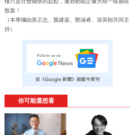
樓只是社會關懷的起點，蓬勃動能正像大樹一樣擴枝
散葉！
（本專欄由黃正忠、龔建嘉、鄭涵睿、張英樹共同主
持）