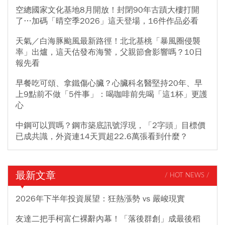
空總國家文化基地8月開放！封閉90年古蹟大樓打開
了…加碼「晴空季2026」這天登場，16件作品必看
天氣／白海豚颱風最新路徑！北北基桃「暴風圈侵襲
率」出爐，這天估發布海警，父親節會影響嗎？10日
報先看
早餐吃可頌、拿鐵傷心臟？心臟科名醫堅持20年、早
上9點前不做「5件事」：喝咖啡前先喝「這1杯」更護
心
中鋼可以買嗎？鋼市築底訊號浮現，「2字頭」目標價
已成共識，外資連14天買超22.6萬張看到什麼？
最新文章
/ HOT NEWS /
2026年下半年投資展望：狂熱漲勢 vs 嚴峻現實
友達二把手柯富仁裸辭內幕！「落後群創」成最後稻