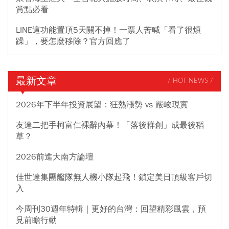
賞點必看
LINE這功能置頂5天關不掉！一票人苦喊「看了很煩
躁」，要怎麼移除？官方回應了
最新文章
/ HOT NEWS /
2026年下半年投資展望：狂熱漲勢 vs 嚴峻現實
友達二把手柯富仁裸辭內幕！「落後群創」成最後稻
草？
2026前進大南方論壇
佳世達集團艦隊無人機小隊起飛！鎖定美日頂級客戶切
入
今周刊30週年特輯｜更好的台灣：回望精彩風雲，預
見前瞻行動