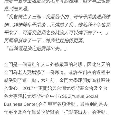
抱著一隻學士服造型的毛茸茸熊娃娃，似乎早上也曾
見到他來過。
「我爸媽生了三個，我是最小的，哥哥畢業後送我姊
姊，姊姊前年畢業後，又傳給了我，雖然我今年也要
畢業了，可是我想我之後就沒人可以傳下去了…。」
男同學猶豫了一下，將熊娃娃抱得更緊。
「但我還是決定把愛傳出去。」
金門是一個青壯年人口外移嚴重的島嶼，因此冬天的
金門為老人更增添了一份寒冷。或許在創校的過程中
感受到了這一點，六年前，金門大學即開始為社區注
入愛心，2017年更開始與台灣尤努斯基金會及全台
各大專院校尤努斯社企中心YSBC(Yunus Social
Business Center)合作興辦各項活動，最特別的是去
年冬季及今年畢業季所辦的「把愛傳出去」的活動。