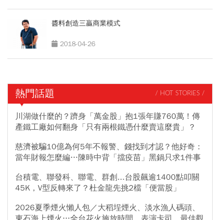
醬料創造三贏商業模式
2018-04-26
熱門話題
/ HOT STORIES /
川湖做什麼的？躋身「萬金股」抱1張年賺760萬！傳
產鐵工廠如何翻身「只有兩根鐵憑什麼賣這麼貴」？
慈濟被騙10億為何5年不報警、錢找到才認？他好奇：
當年財報怎麼編…陳時中背「擋疫苗」黑鍋只求1件事
台積電、聯發科、聯電、群創...台股飆逾1400點叩關
45K，V型反轉來了？杜金龍先挑2檔「便當股」
2026夏季煙火懶人包／大稻埕煙火、淡水漁人碼頭、
東石海上煙火…全台花火施放時間、表演卡司、最佳觀