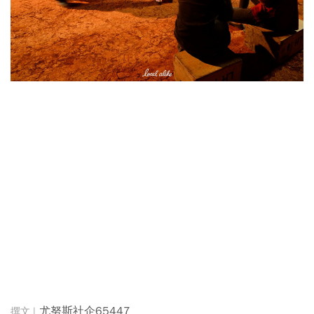
尤努斯社企65447