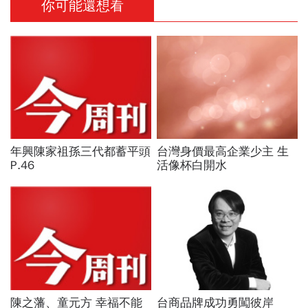
你可能還想看
年興陳家祖孫三代都蓄平頭
台灣身價最高企業少主 生
P.46
活像杯白開水
陳之藩、童元方 幸福不能
台商品牌成功勇闖彼岸