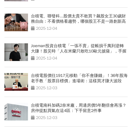
台積電、聯發科...股價太貴不敢買？飆股女王30歲財
務自由：不看價格看趨勢，哪個股王不是一路創新高
上去
2025-12-04
Joeman投資台積電「一張不賣」從帳損千萬到逆轉
大賺！股災時「人在米蘭只敢吃10歐元披薩」，手握
神山張數曝光
2025-12-04
台積電股價往1917元移動「你不會賺錢」！36年股海
老手教「股票目標價」進場術：這樣買才賺大波段
2025-12-03
台積電南科加碼2奈米廠，周邊房價5年翻倍會再漲？
房仲提點買氣在這4區：下手留意2件事
2025-12-03