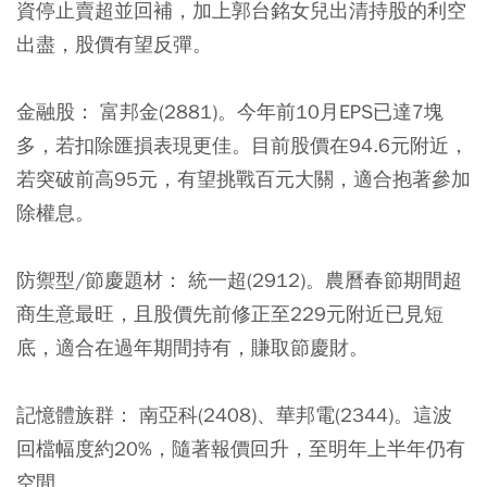
資停止賣超並回補，加上郭台銘女兒出清持股的利空
出盡，股價有望反彈。
金融股： 富邦金(2881)。
今年前10月EPS已達7塊
多，若扣除匯損表現更佳。目前股價在94.6元附近，
若突破前高95元，有望挑戰百元大關，適合抱著參加
除權息。
防禦型/節慶題材： 統一超(2912)。
農曆春節期間超
商生意最旺，且股價先前修正至229元附近已見短
底，適合在過年期間持有，賺取節慶財。
記憶體族群： 南亞科(2408)、華邦電(2344)。
這波
回檔幅度約20%，隨著報價回升，至明年上半年仍有
空間。