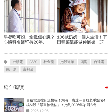
台積電
2330
杜金龍
抱股過年
鴻海
台達電
統一超
富邦金
延伸閱讀
台積電回檔到這快撿！鴻海、廣達…台股老手點名4
檔AI股「嚴重被低估」：抱到2026年Q1賺3成
2025-12-05