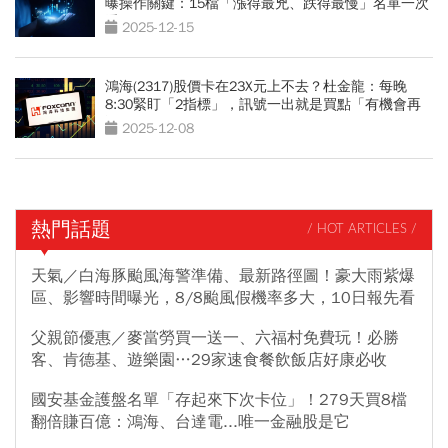
曝操作關鍵：15檔「漲得最兇、跌得最慢」名單一次
看
2025-12-15
鴻海(2317)股價卡在23X元上不去？杜金龍：每晚
8:30緊盯「2指標」，訊號一出就是買點「有機會再
漲100元」
2025-12-08
熱門話題
/ HOT ARTICLES /
天氣／白海豚颱風海警準備、最新路徑圖！豪大雨紫爆
區、影響時間曝光，8/8颱風假機率多大，10日報先看
父親節優惠／麥當勞買一送一、六福村免費玩！必勝
客、肯德基、遊樂園…29家速食餐飲飯店好康必收
國安基金護盤名單「存起來下次卡位」！279天買8檔
翻倍賺百億：鴻海、台達電...唯一金融股是它