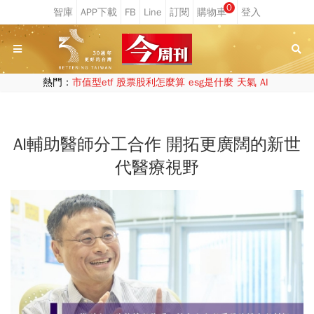
0
熱門：
市值型etf
股票股利怎麼算
esg是什麼
天氣
AI
AI輔助醫師分工合作 開拓更廣闊的新世
代醫療視野