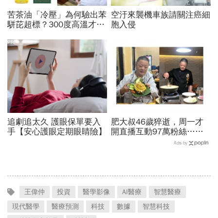
苦茶油「冷壓」為何驗出苯
空汙來襲機車族請關注癌細
駢芘超標？300度高溫才大
胞入侵
量形成，哪個環節出問題？
顏宗海籲這件事
PR
追劇追太久 護眼保單要入
肥大叔46歲猝逝，周一才
手【安心護眼定期眼睛險】
開直播互動97萬粉絲…常
連續工作17小時，死因和
Ads by
爆瘦有關？體重異常減輕9
警訊
王偉仲
投資
醫學影像
AI醫療
智慧醫療
現代醫學
醫療預測
科技
數據
智慧科技