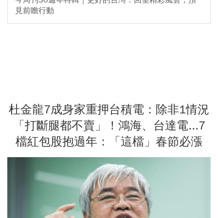
見前瞻行動
杜金龍7成身家重押台積電：除非1情況
「打斷腿都不賣」！鴻海、台達電...7
檔紅包股抱過年：「這檔」春節必漲