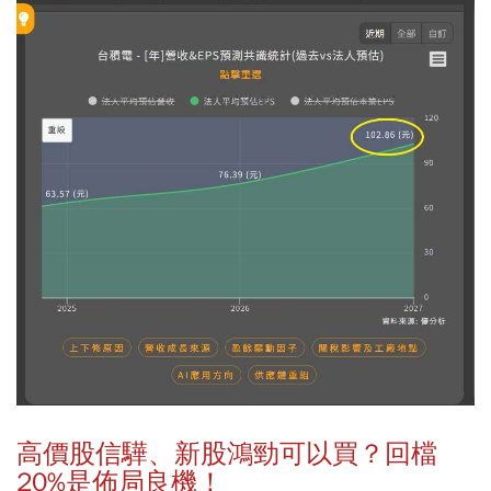
高價股信驊、新股鴻勁可以買？回檔
20%是佈局良機！