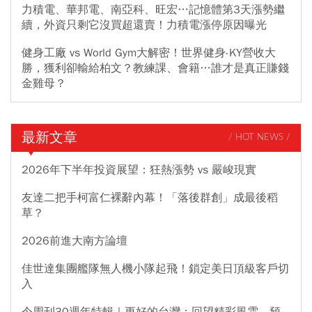
力積電、華邦電、南亞科、旺宏…記憶體第3天漲勢繼
續，外資只剩它沒買超還賣！力積電漲停原因曝光
健身工廠 vs World Gym大解密！世界健身-KY營收大
勝，獲利卻輸給柏文？教練課、會籍…誰才是真正賺錢
金雞母？
最新文章
/ HOT NEWS /
2026年下半年投資展望：狂熱漲勢 vs 嚴峻現實
友達二把手柯富仁裸辭內幕！「落後群創」成最後稻
草？
2026前進大南方論壇
佳世達集團艦隊無人機小隊起飛！鎖定美日頂級客戶切
入
今周刊30週年特輯｜更好的台灣：回望精彩風雲，預