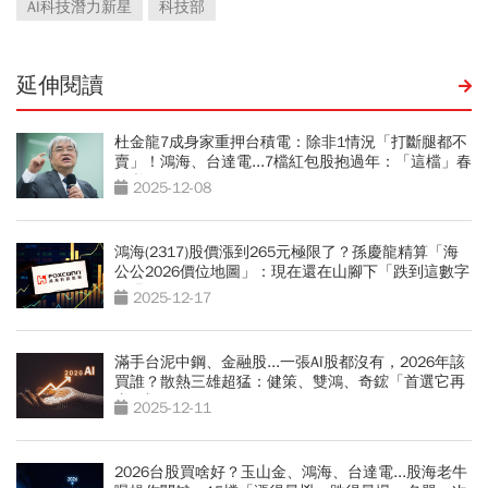
AI科技潛力新星
科技部
延伸閱讀
杜金龍7成身家重押台積電：除非1情況「打斷腿都不
賣」！鴻海、台達電...7檔紅包股抱過年：「這檔」春
節必漲
2025-12-08
鴻海(2317)股價漲到265元極限了？孫慶龍精算「海
公公2026價位地圖」：現在還在山腳下「跌到這數字
閉眼買」
2025-12-17
滿手台泥中鋼、金融股...一張AI股都沒有，2026年該
買誰？散熱三雄超猛：健策、雙鴻、奇鋐「首選它再
賺6成」
2025-12-11
2026台股買啥好？玉山金、鴻海、台達電...股海老牛